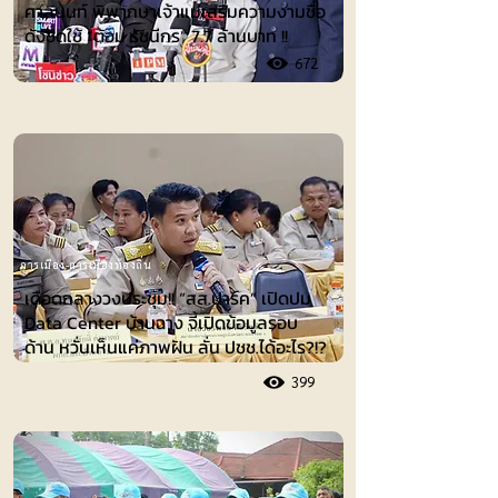
ศาลนนท์ พิพากษาเจ้าแม่เสริมความงามชื่อ
ดังชดใช้ ”ต้อม รัชนีกร“ 7.7 ล้านบาท !!
672
การเมือง-การเมืองท้องถิ่น
เดือดกลางวงประชุม!! “สส.ปาร์ค” เปิดปม
Data Center บ้านฉาง จี้เปิดข้อมูลรอบ
ด้าน หวั่นเห็นแค่ภาพฝัน ลั่น ปชช.ได้อะไร?!?
399