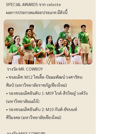
SPECIAL AWARDS จาก celeste
ผลการประกวดแต่ละประเภท มีดังนี้
รางวัล MR. COWBOY
• ชนะเลิศ: M12 ไตเติ้ล-ปัณณพัฒน์ วงศารัตน
ศิลป์ (มหาวิทยาลัยราชภัฎเชียงใหม่)
• รองชนะเลิศอันดับ 1: M09 ไกด์-สิรวิชญ์ วงค์วัง
(มหาวิทยาลัยแม่โจ้)
• รองชนะเลิศอันดับ 2: M10 กันต์-ธัชนนท์
ศิริมงคล (มหาวิทยาลัยเชียงใหม่)
รางวัล MISS COWGIRL