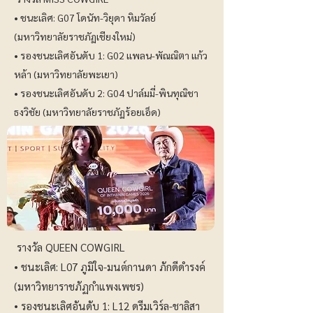
• ชนะเลิศ: G07 โดนัท-วิยุดา หิมวัลย์
(มหาวิทยาลัยราชภัฏเชียงใหม่)
• รองชนะเลิศอันดับ 1: G02 แพลน-พัณณิตา แก้ว
หล้า (มหาวิทยาลัยพะเยา)
• รองชนะเลิศอันดับ 2: G04 ปาล์มมี่-พินทุณิชา
ธงวิชัย (มหาวิทยาลัยราชภัฏร้อยเอ็ด)
รางวัล QUEEN COWGIRL
• ชนะเลิศ: L07 ภูมิใจ-มนต์กานดา ภักดีดำรงค์
(มหาวิทยาราชภัฏกำแพงเพชร)
• รองชนะเลิศอันดับ 1: L12 ดรีมเวิร์ล-ชาลิสา