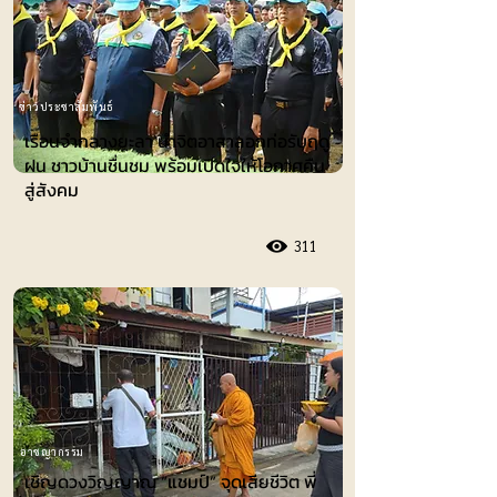
ข่าวประชาสัมพันธ์
เรือนจำกลางยะลา นำจิตอาสาลอกท่อรับฤดู
ฝน ชาวบ้านชื่นชม พร้อมเปิดใจให้โอกาศคืน
สู่สังคม
311
อาชญากรรม
เชิญดวงวิญญาณ “แชมป์” จุดเสียชีวิต พี่