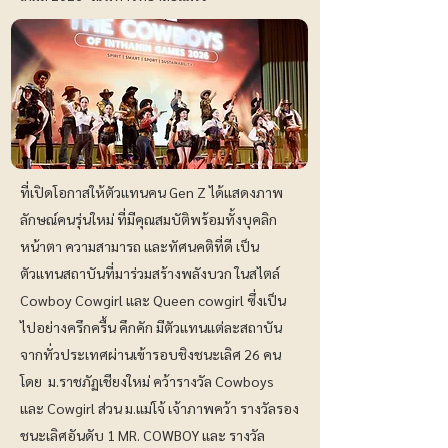
ที่เปิดโอกาสให้ตัวแทนคน Gen Z ได้แสดงภาพ
ลักษณ์คนรุ่นใหม่ ที่มีคุณสมบัติพร้อมทั้งบุคลิก
หน้าตา ความสามารถ และทัศนคติที่ดี เป็น
ตัวแทนสถาบันที่มาร่วมสร้างพลังบวก ในสไตล์
Cowboy Cowgirl และ Queen cowgirl ซึ่งเป็น
ไปอย่างครึกครื้น คึกคัก มีตัวแทนแต่ละสถาบัน
จากทั่วประเทศผ่านเข้ารอบชิงชนะเลิศ 26 คน
โดย ม.ราชภัฏเชียงใหม่ คว้ารางวัล Cowboys
และ Cowgirl ส่วน ม.แม่โจ้ เจ้าภาพคว้า รางวัลรอง
ชนะเลิศอันดับ 1 MR. COWBOY และ รางวัล