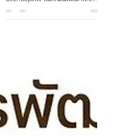
นายเอกสิฏฐ์ วิไลศิลป์ นายอำเภอศรีสัชนาลัย สั่งการ
กำนัน ผู้ใหญ่บ้าน และฝ่ายปกครองทุกหมู่บ้าน “ช่วยยก
ระดับการตั้งจุดตรวจ” เพิ่มความเข้มงวดในการรักษา
ความปลอดภัย และเฝ้าระวังป้องกันเหตุอาชญากรรมใน
พื้นที่ โดยเน้นตรวจตราและป้องกันการพกพา อาวุธปืน
ยาเสพติด และสิ่งผิดกฎหมาย พร้อมกำชับเจ้าหน้าที่
ปฏิบัติหน้าที่ด้วยความเข้มแข็ง รอบคอบ และคำนึงถึง
ความปลอดภัยของประชาชนเป็นสำคัญ การดำเนินการดัง
กล่าวเป็นไปตาม ข้อสั่งการของอธิบดีกรมการปกครอง
เพื่อยกระดับมาตรการรักษาความสงบเรียบร้อย สร้าง
ความ