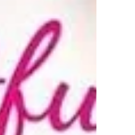
เยียวยาผู้บาดเจ็บและเสียชีวิต !! ประเด็นและสาเหตุจริงๆ
นั้นอาจจะบอกไม่ได้แน่นอนว่าเกิดจากอะไร อย่าลืมว่า
สังคมปัจจุบันการเสพสื่อจากโซเซียลมีผลกับเด็กอยากที่
จะปฏิเสธ โทรศัพท์มือถือคือปัจจัยต้นเหตุของปัญหา
หนึ่ง พฤติ กรรมการเลียนแบบ ที่ทุกฝ่ายลืมไปนานแล้ว
ไม่รู้จะแก้ห