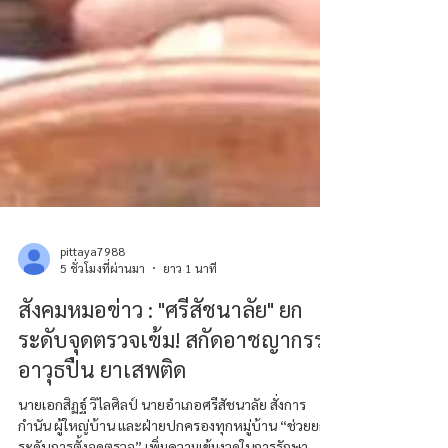
pittaya7988
5 ชั่วโมงที่ผ่านมา
ยาว 1 นาที
สังคมหมอข่าว : "ศรีสัชนาลัย" ยก
ระดับจุดตรวจเข้ม! สกัดอาชญากรรม
อาวุธปืน ยาเสพติด