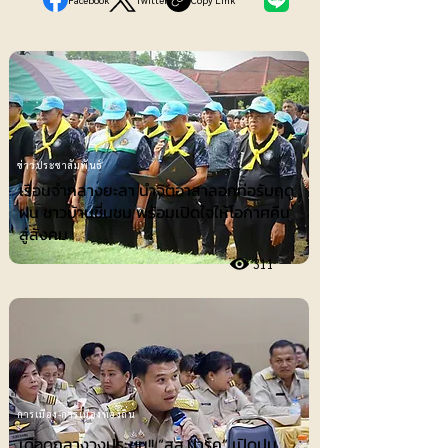
ข่าวประชาสัมพันธ์
เรือนจำกลางยะลา นำจิตอาสาลอกท่อรับฤดู
ฝน ชาวบ้านชื่นชม พร้อมเปิดใจให้โอกาศคืน
สู่สังคม
311
การเมือง-การเมืองท้องถิ่น
เดือดกลางวงประชุม!! “สส.ปาร์ค” เปิดปม