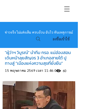
หมอข่าว
ข่าวจริง ไม่แต่งเติม ครบถ้วน ฉับไว ทันเหตุการณ์
ลงชื่อเข้าใช้
"ผู้ว่าฯ วิบูรณ์" นำทีม กรอ. แม่ฮ่องสอน
เดินหน้าลุยสัญจร 3 อำเภอสายใต้ ปู
ทางสู่ "เมืองแห่งความสุขที่ยั่งยืน"
15 พฤษภาคม 2569 เวลา 11:46:00
60