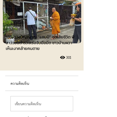
อาชญากรรม
เชิญดวงวิญญาณ “แชมป์” จุดเสียชีวิต พี่
สาววอนตำรวจเร่งจับมือมีด ชาวบ้านผวา
เห็นเงาคล้ายคนตาย
301
ความคิดเห็น
เขียนความคิดเห็น