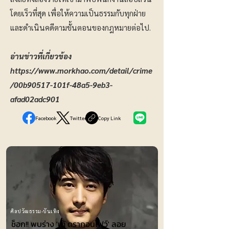
โดยเร็วที่สุด เพื่อให้ความเป็นธรรมกับทุกฝ่าย
และดำเนินคดีตามขั้นตอนของกฎหมายต่อไป.
อ่านข่าวที่เกี่ยวข้อง
https://www.morkhao.com/detail/crime
/00b90517-101f-48a5-9eb3-
afad02adc901
Facebook
Twitter
Copy Link
ศิลปวัฒธรรม-บันเทิง
ช็อก!! พบร่าง 'เต้ ดรากอนไฟว์' ลอย