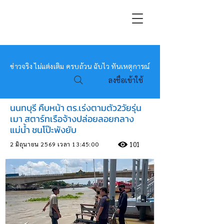
หมอข่าว
ข่าวจริง ไม่แต่งเติม ครบถ้วน ฉับไว ทันเหตุการณ์
ลงชื่อเข้าใช้
นนทบุรี คืบหน้า ตร.เร่งตามตัว2วัยรุ่น
เมา สตาร์ทเรือจ้างปล่อยลอยกลาง
แม่น้ำ ชนโป๊ะพังยับ
2 มิถุนายน 2569 เวลา 13:45:00
101