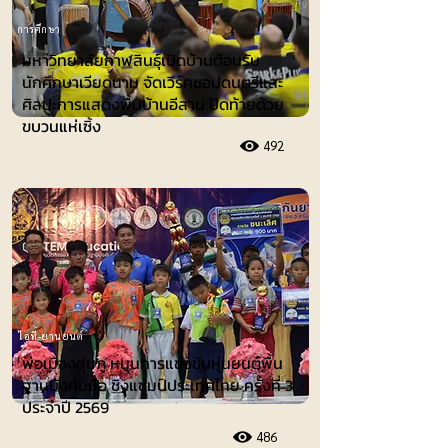
การศึกษา
มหาวิทยาลัยกาฬสินธุ์เปิดบ้านต้อนรับ
นักศึกษาเวียดนาม จัดเวิร์คชอปดนตรีและ
ศิลปะการแสดงพื้นบ้านอีสาน ปิดท้ายด้วย
ขบวนแห่เซิ้ง
492
ไอที-ยานยนต์
พ่อเมืองลุ่มภู หนุนการแข่งขันหุ่นยนต์พื้น
ฐานบังคับมือ ชิงแชมป์ประเทศไทย ครั้งที่ 3
ประจำปี 2569
486