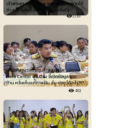
เจ้าพระยา กระเป๋าสะพายพบก้อนหินคาดใช้
ถ่วงน้ำ 'แอนดี้ เข็มพิมุก' เผยเสียใจ
1130
การเมือง-การเมืองท้องถิ่น
เดือดกลางวงประชุม!! “สส.ปาร์ค” เปิดปม
Data Center บ้านฉาง จี้เปิดข้อมูลรอบ
ด้าน หวั่นเห็นแค่ภาพฝัน ลั่น ปชช.ได้อะไร?!?
402