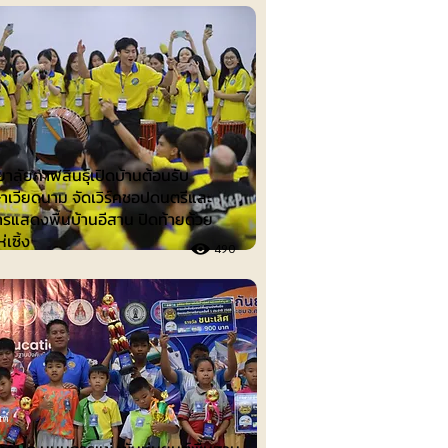
าลัยกาฬสินธุ์เปิดบ้านต้อนรับ
ษาเวียดนาม จัดเวิร์คชอปดนตรีและ
ารแสดงพื้นบ้านอีสาน ปิดท้ายด้วย
เซิ้ง
490
ต์