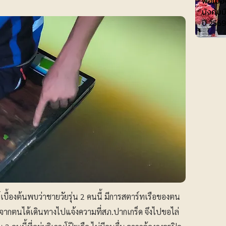
พ่อเมือ
บังคับม
ปี 2569
บื้องต้นพบว่าชายวัยรุ่น 2 คนนี้ มีการสตาร์ทเรือของตน
งจากตนได้เดินทางไปแจ้งความที่สภ.ปากเกร็ด จึงไปขอไล่