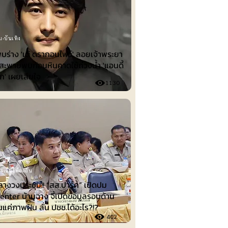
ม-บันเทิง
พบร่าง 'เต้ ดรากอนไฟว์' ลอยเจ้าพระยา
าสะพายพบก้อนหินคาดใช้ถ่วงน้ำ 'แอนดี้
ุก' เผยเสียใจ
1130
รเมืองท้องถิ่น
ลางวงประชุม!! “สส.ปาร์ค” เปิดปม
nter บ้านฉาง จี้เปิดข้อมูลรอบด้าน
็นแค่ภาพฝัน ลั่น ปชช.ได้อะไร?!?
402