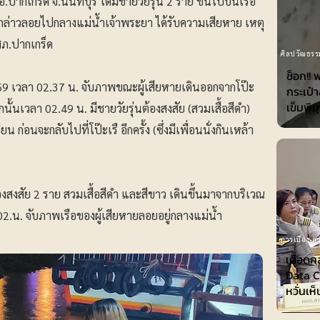
ปากเกร็ด จ.นนทบุรี ได้มีชายวัยรุ่น 2 ราย ขึ้นไปบนเรือ
ำดังกล่าวลอยไปกลางแม่น้ำเจ้าพระยา ได้รับความเสียหาย เหตุ
่ สภ.ปากเกร็ด
ศิลปวัฒธรร
ช็อก!! 
69 เวลา 02.37 น. จับภาพขณะผู้เสียหายเดินออกจากโป๊ะ
กระเป๋
เข็มพิม
กนั้นเวลา 02.49 น. มีชายวัยรุ่นต้องสงสัย (สวมเสื้อสีดำ)
 ก่อนจะกลับไปที่โป๊ะเรื อีกครั้ง (ซึ่งมีเพื่อนนั่งกินเหล้า
สงสัย 2 ราย สวมเสื้อสีดำ และสีขาว เดินขึ้นมาจากบริเวณ
2.น. จับภาพเรือของผู้เสียหายลอยอยู่กลางแม่น้ำ
การเมือง-กา
เดือดก
Data Ce
หวั่นเห