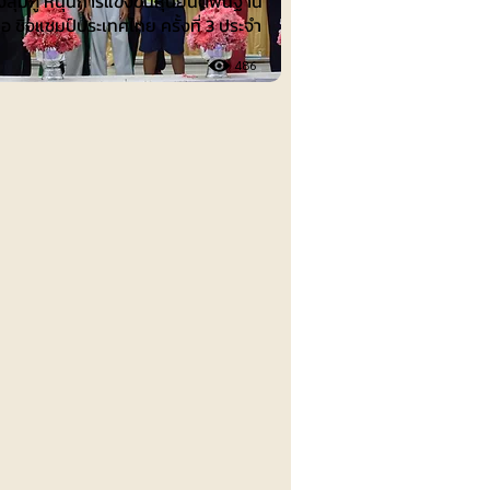
งลุ่มภู หนุนการแข่งขันหุ่นยนต์พื้นฐาน
ือ ชิงแชมป์ประเทศไทย ครั้งที่ 3 ประจำ
486