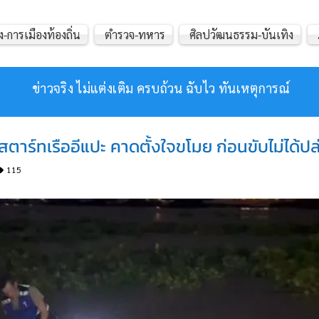
ง-การเมืองท้องถิ่น
ตำรวจ-ทหาร
ศิลปวัฒนธรรม-บันเทิง
ข่าวจริง ไม่แต่งเติม ครบถ้วน ฉับไว ทันเหตุการณ์
2 สตาร์ทเรืออีแปะ คาดตั้งใจขโมย ก่อนขับไม่ได้ปล
115