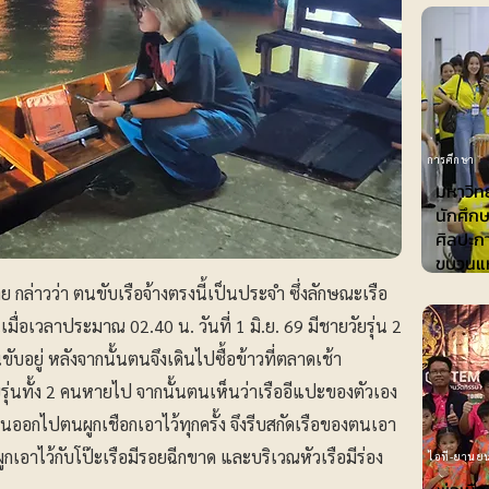
การศึกษา
มหาวิทย
นักศึก
ศิลปะก
ขบวนแห่
ล่าวว่า ตนขับเรือจ้างตรงนี้เป็นประจำ ซึ่งลักษณะเรือ
มื่อเวลาประมาณ 02.40 น. วันที่ 1 มิ.ย. 69 มีชายวัยรุ่น 2
นขับอยู่ หลังจากนั้นตนจึงเดินไปซื้อข้าวที่ตลาดเช้า
ุ่นทั้ง 2 คนหายไป จากนั้นตนเห็นว่าเรืออีแปะของตัวเอง
นออกไปตนผูกเชือกเอาไว้ทุกครั้ง จึงรีบสกัดเรือของตนเอา
ูกเอาไว้กับโป๊ะเรือมีรอยฉีกขาด และบริเวณหัวเรือมีร่อง
ไอที-ยานยน