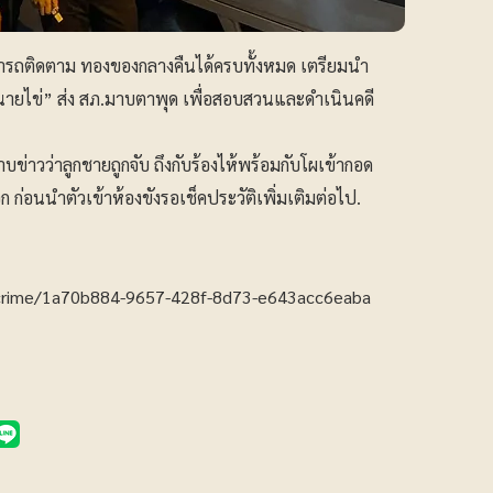
สามารถติดตาม ทองของกลางคืนได้ครบทั้งหมด เตรียมนำ
 “นายไข่” ส่ง สภ.มาบตาพุด เพื่อสอบสวนและดำเนินคดี
ทราบข่าวว่าลูกชายถูกจับ ถึงกับร้องไห้พร้อมกับโผเข้ากอด
อก ก่อนนำตัวเข้าห้องขังรอเช็คประวัติเพิ่มเติมต่อไป.
crime/1a70b884-9657-428f-8d73-e643acc6eaba