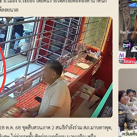
ะ อ.เมือง จ.ระยอง โดยคนร้ายได้สร้อยคอทองคำน้ำหนัก
ได้ลอยนวล
ศิลปวัฒธรร
ศาลนนท
ชดใช้ ”
การเมือง-กา
เดือดก
Data Ce
่ 28 ต.ค. 68 ชุดสืบสวนภาค 2 สนธิกำลังร่วม สภ.มาบตาพุด,
หวั่นเห
ษ ไล่ล่ากระชั้นชิดก่อนบุกจับกุม นายเจริญ หรือ