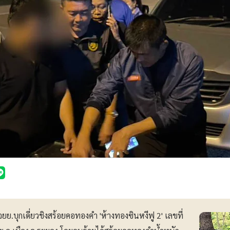
ยย.บุกเดี่ยวชิงสร้อยคอทองคำ 'ห้างทองซินหงีฟู 2' เลขที่