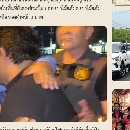
ยในพื้นที่ฝั่งตรงข้ามปั๊ม ปตท.เขาไม้แก้ว ต.เขาไม้แก้ว
เหลือ ทองคำหนัก 3 บาท
การศึกษา
ผู้อำน
ระบบกา
ารรับสารภาพว่า ทำงานอยู่ฝ่ายไฟแนนซ์บริษัทชื่อดังใน
ไอที-ยานยน