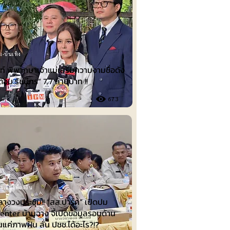
ม-บันเทิง
์ พิพากษาเจ้าแม่เสริมความงามชื่อดัง
ต้อม รัชนีกร“ 7.7 ล้านบาท !!
673
รเมืองท้องถิ่น
ลางวงประชุม!! “สส.ปาร์ค” เปิดปม
nter บ้านฉาง จี้เปิดข้อมูลรอบด้าน
็นแค่ภาพฝัน ลั่น ปชช.ได้อะไร?!?