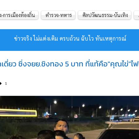
ง-การเมืองท้องถิ่น
ตำรวจ-ทหาร
ศิลปวัฒนธรรม-บันเทิง
ข่าวจริง ไม่แต่งเติม ครบถ้วน ฉับไว ทันเหตุการณ์
ดี่ยว ซิ่งจยย.ชิงทอง 5 บาท ที่แท้คือ"คุณไข่"ไฟแ
1