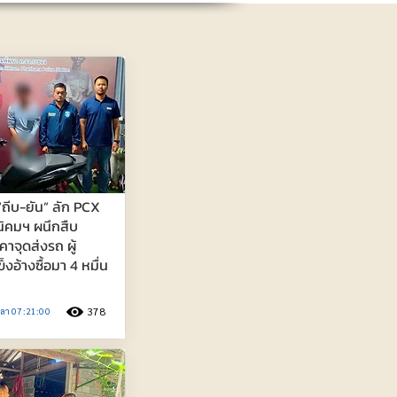
“ถีบ-ยัน” ลัก PCX
นิคมฯ ผนึกสืบ
าจุดส่งรถ ผู้
งอ้างซื้อมา 4 หมื่น
378
วลา 07:21:00