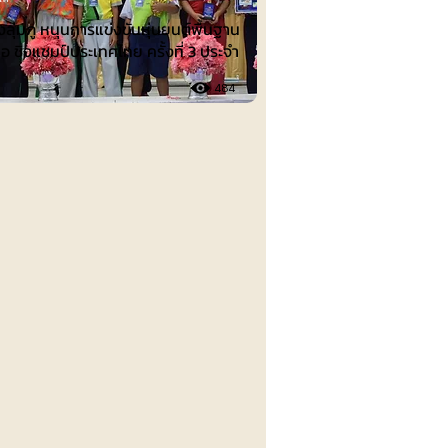
งลุ่มภู หนุนการแข่งขันหุ่นยนต์พื้นฐาน
ือ ชิงแชมป์ประเทศไทย ครั้งที่ 3 ประจำ
484