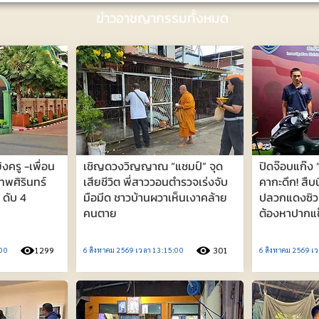
ข่าวอาชญากรรมทั้งหมด
ิงครู -เพื่อน
เชิญดวงวิญญาณ “แชมป์” จุด
ปิดจ๊อบแก๊ง 
ทพศิรินทร์
เสียชีวิต พี่สาววอนตำรวจเร่งจับ
คากะดึก! สืบ
 ดับ 4
มือมีด ชาวบ้านผวาเห็นเงาคล้าย
ปลวกแดงซิวค
คนตาย
ต้องหาปากแข็
1299
301
:00
6 สิงหาคม 2569 เวลา 13:15:00
6 สิงหาคม 2569 เ