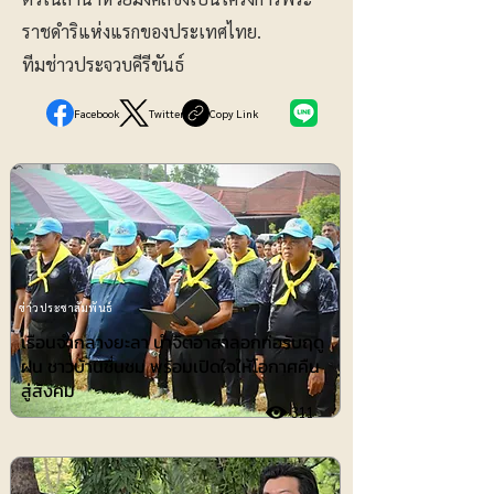
ราชดำริแห่งแรกของประเทศไทย.
ทีมช่าวประจวบคีรีขันธ์
Facebook
Twitter
Copy Link
ข่าวประชาสัมพันธ์
เรือนจำกลางยะลา นำจิตอาสาลอกท่อรับฤดู
ฝน ชาวบ้านชื่นชม พร้อมเปิดใจให้โอกาศคืน
สู่สังคม
311