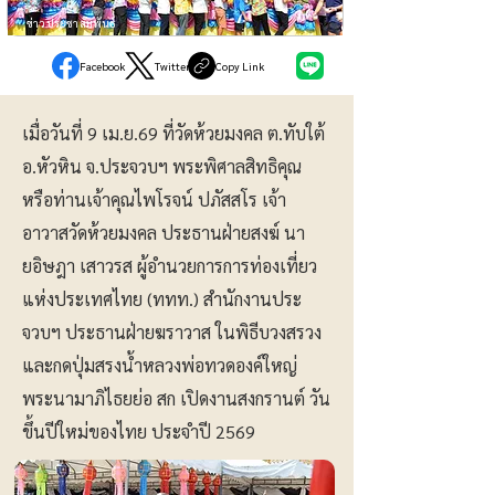
ข่าวประชาสัมพันธ์
Facebook
Twitter
Copy Link
เมื่อวันที่ 9 เม.ย.69 ที่วัดห้วยมงคล ต.ทับใต้
อ.หัวหิน จ.ประจวบฯ พระพิศาลสิทธิคุณ
หรือท่านเจ้าคุณไพโรจน์ ปภัสสโร เจ้า
อาวาสวัดห้วยมงคล ประธานฝ่ายสงฆ์ นา
ยอิษฎา เสาวรส ผู้อำนวยการการท่องเที่ยว
แห่งประเทศไทย (ททท.) สำนักงานประ
จวบฯ ประธานฝ่ายฆราวาส ในพิธีบวงสรวง
และกดปุ่มสรงน้ำหลวงพ่อทวดองค์ใหญ่
พระนามาภิไธยย่อ สก เปิดงานสงกรานต์ วัน
ขึ้นปีใหม่ของไทย ประจำปี 2569