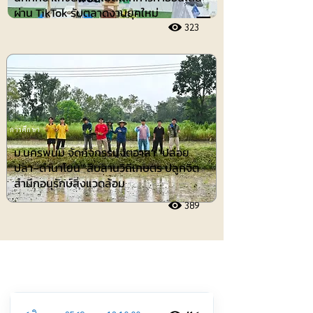
ผ่าน TikTok รับตลาดงานยุคใหม่
323
การศึกษา
ม.นครพนม จัดกิจกรรมจิตอาสา "ปล่อย
ปลา–ดำนาโยน" สืบสานวิถีเกษตร ปลูกจิต
สำนึกอนุรักษ์สิ่งแวดล้อม
389
ประชาสัมพันธ์