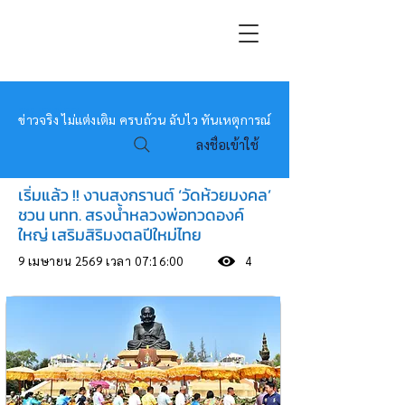
หมอข่าว
ข่าวจริง ไม่แต่งเติม ครบถ้วน ฉับไว ทันเหตุการณ์
ลงชื่อเข้าใช้
เริ่มแล้ว !! งานสงกรานต์ ‘วัดห้วยมงคล’
ชวน นทท. สรงน้ำหลวงพ่อทวดองค์
ใหญ่ เสริมสิริมงตลปีใหม่ไทย
9 เมษายน 2569 เวลา 07:16:00
4