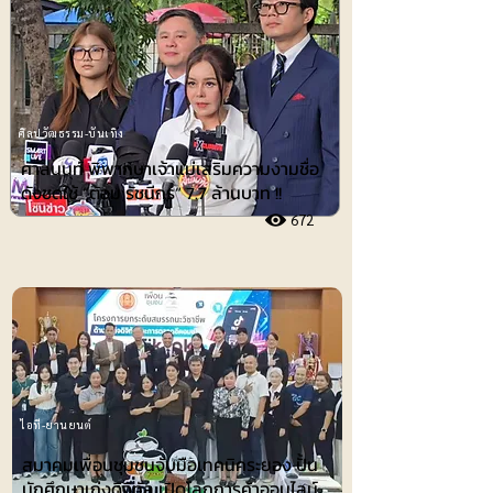
ศิลปวัฒธรรม-บันเทิง
ศาลนนท์ พิพากษาเจ้าแม่เสริมความงามชื่อ
ดังชดใช้ ”ต้อม รัชนีกร“ 7.7 ล้านบาท !!
672
ไอที-ยานยนต์
สมาคมเพื่อนชุมชนจับมือเทคนิคระยอง ปั้น
นักศึกษาเก่งดิจิทัล เปิดโลกการค้าออนไลน์