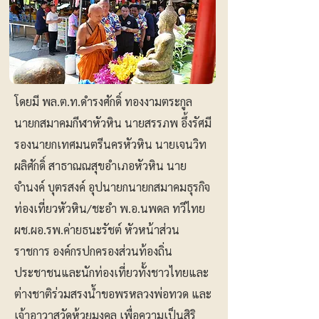
โดยมี พล.ต.ท.ดำรงศักดิ์ ทองงามตระกูล
นายกสมาคมกีฬาหัวหิน นายสรรภพ อึ้งรัศมี
รองนายกเทศมนตรีนครหัวหิน นายเจนวิท
ผลิศักดิ์ สาธาณณสุขอำเภอหัวหิน นาย
จำนงค์ บุตรสงค์ อุปนายกนายกสมาคมธุรกิจ
ท่องเที่ยวหัวหิน/ชะอำ พ.อ.นพดล ทวีไทย
ผช.ผอ.รพ.ค่ายธนะรัชต์ หัวหน้าส่วน
ราชการ องค์กรปกครองส่วนท้องถิ่น
ประชาชนและนักท่องเที่ยวทั้งชาวไทยและ
ต่างชาติร่วมสรงน้ำขอพรหลวงพ่อทวด และ
เจ้าอาวาสวัดห้วยมงคล เพื่อความเป็นสิริ