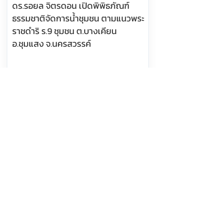
ดร.รอยล จิตรดอน เปิดพิพิธภัณฑ์
ธรรมชาติจัดการน้ำชุมชน ตามแนวพระ
ราชดำริ ร.9 ชุมชน ต.บางเคียน
อ.ชุมแสง จ.นครสวรรค์
อ่านต่อ
7 สิงหาคม 2569 เวลา 05:30:00
383