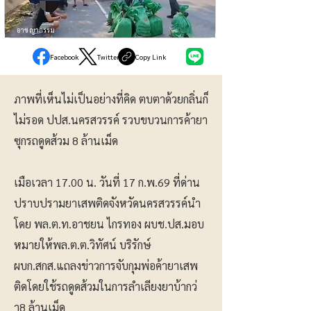
อาชญากรรม
Facebook
Twitter
Copy Link
ภาพที่เห็นไม่เป็นอย่างที่คิด ตบตาด้วยกลิ่นก็
ไม่รอด ปปส.นครสวรรค์ รวบขบวนการค้ายา
ซุกรถดูดส้วม 8 ล้านเม็ด
เมือเวลา 17.00 น. วันที่ 17 ก.พ.69 ที่ด่าน
ปราบปรามยาเสพติดจังหวัดนครสวรรค์นำ
โดย พล.ต.ท.อาชยน ไกรทอง ผบช.ปส.มอบ
หมายให้พล.ต.ต.วิทัศน์ บริรักษ์
ผบก.สกส.แถลงข่าวการจับกุมพ่อค้ายาเสพ
ติดโดยใช้รถดูดส้วมในการลำเลียงยาบ้ากว่
า8 ล้านเม็ด