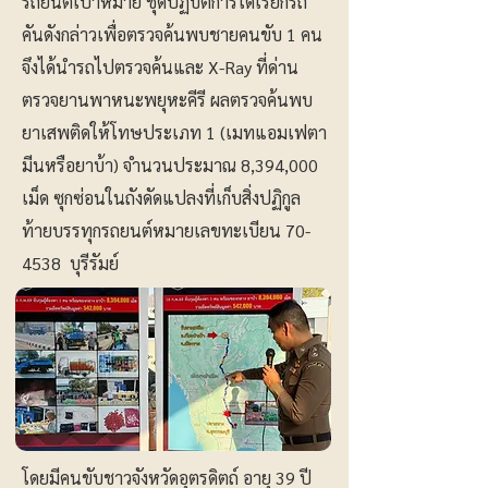
รถยนต์เป้าหมาย ชุดปฏิบัติการได้เรียกรถ
คันดังกล่าวเพื่อตรวจค้นพบชายคนขับ 1 คน
จึงได้นํารถไปตรวจค้นและ X-Ray ที่ด่าน
ตรวจยานพาหนะพยุหะคีรี ผลตรวจค้นพบ
ยาเสพติดให้โทษประเภท 1 (เมทแอมเฟตา
มีนหรือยาบ้า) จํานวนประมาณ 8,394,000
เม็ด ซุกซ่อนในถังดัดแปลงที่เก็บสิ่งปฏิกูล
ท้ายบรรทุกรถยนต์หมายเลขทะเบียน 70-
4538 บุรีรัมย์
โดยมีคนขับชาวจังหวัดอุตรดิตถ์ อายุ 39 ปี