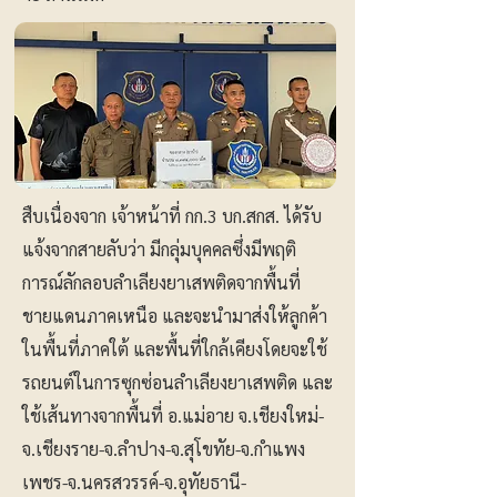
สืบเนื่องจาก เจ้าหน้าที่ กก.3 บก.สกส. ได้รับ
แจ้งจากสายลับว่า มีกลุ่มบุคคลซึ่งมีพฤติ
การณ์ลักลอบลําเลียงยาเสพติดจากพื้นที่
ชายแดนภาคเหนือ และจะนํามาส่งให้ลูกค้า
ในพื้นที่ภาคใต้ และพื้นที่ใกล้เคียงโดยจะใช้
รถยนต์ในการซุกซ่อนลําเลียงยาเสพติด และ
ใช้เส้นทางจากพื้นที่ อ.แม่อาย จ.เชียงใหม่-
จ.เชียงราย-จ.ลําปาง-จ.สุโขทัย-จ.กําแพง
เพชร-จ.นครสวรรค์-จ.อุทัยธานี-