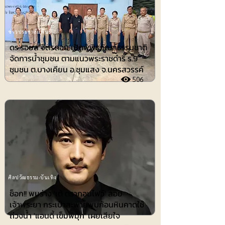
ข่าวประชาสัมพันธ์
ดร.รอยล จิตรดอน เปิดพิพิธภัณฑ์ธรรมชาติ
จัดการน้ำชุมชน ตามแนวพระราชดำริ ร.9
ชุมชน ต.บางเคียน อ.ชุมแสง จ.นครสวรรค์
506
ศิลปวัฒธรรม-บันเทิง
ช็อก!! พบร่าง 'เต้ ดรากอนไฟว์' ลอย
เจ้าพระยา กระเป๋าสะพายพบก้อนหินคาดใช้
ถ่วงน้ำ 'แอนดี้ เข็มพิมุก' เผยเสียใจ