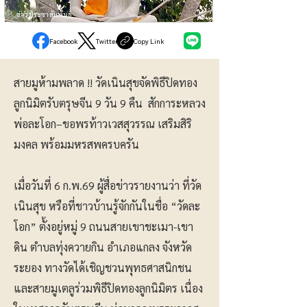
ข่าวประชาสัมพันธ์
Facebook
Twitter
Copy Link
สายมูห้ามพลาด !! วัดเนินสุขจัดพิธีปิดทอง
ลูกนิมิตรับตรุษจีน 9 วัน 9 คืน สักการะหลวง
พ่อละโอก–ขอพรท้าวเวสสุวรรณ เสริมสิริ
มงคล พร้อมมหรสพครบครัน
เมื่อวันที่ 6 ก.พ.69 ผู้สื่อข่าวรายงานว่า ที่วัด
เนินสุข หรือที่ชาวบ้านรู้จักกันในชื่อ “วัดละ
โอก” ตั้งอยู่หมู่ 9 ถนนสายเขาชะเมา-เขา
ดิน ตำบลทุ่งควายกิน อำเภอแกลง จังหวัด
ระยอง ทางวัดได้เชิญชวนพุทธศาสนิกชน
และสายมูเตลูร่วมพิธีปิดทองลูกนิมิตร เนื่อง