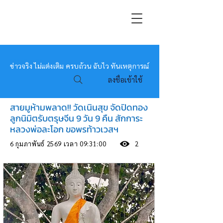
หมอข่าว
ข่าวจริง ไม่แต่งเติม ครบถ้วน ฉับไว ทันเหตุการณ์
ลงชื่อเข้าใช้
สายมูห้ามพลาด!! วัดเนินสุข จัดปิดทอง
ลูกนิมิตรับตรุษจีน 9 วัน 9 คืน สักการะ
หลวงพ่อละโอก ขอพรท้าวเวสฯ
6 กุมภาพันธ์ 2569 เวลา 09:31:00
2