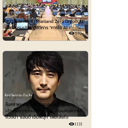
ข่าวประชาสัมพันธ์
สปว. และ กสศ. (Thailand Zero Dropout)
เปิดอบรมเชิงปฏิบัติการ "การใช้ AI +
570
ศิลปวัฒธรรม-บันเทิง
ช็อก!! พบร่าง 'เต้ ดรากอนไฟว์' ลอย
เจ้าพระยา กระเป๋าสะพายพบก้อนหินคาดใช้
ถ่วงน้ำ 'แอนดี้ เข็มพิมุก' เผยเสียใจ
1131