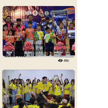
ไอที-ยานยนต์
พ่อเมืองลุ่มภู หนุนการแข่งขันหุ่นยนต์พื้น
ฐานบังคับมือ ชิงแชมป์ประเทศไทย ครั้งที่ 3
ประจำปี 2569
486
การศึกษา
มหาวิทยาลัยกาฬสินธุ์เปิดบ้านต้อนรับ