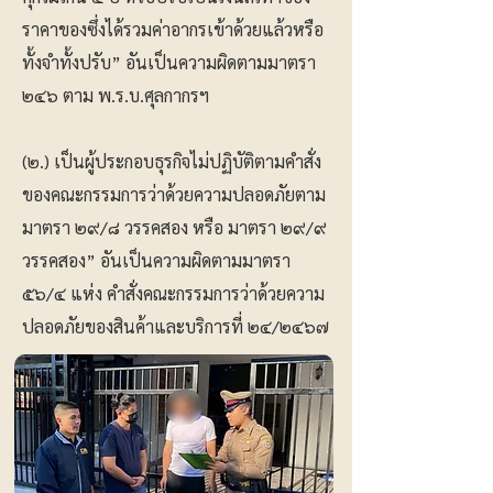
ราคาของซึ่งได้รวมค่าอากรเข้าด้วยแล้วหรือ
ทั้งจำทั้งปรับ” อันเป็นความผิดตามมาตรา
๒๔๖ ตาม พ.ร.บ.ศุลกากรฯ
(๒.) เป็นผู้ประกอบธุรกิจไม่ปฏิบัติตามคำสั่ง
ของคณะกรรมการว่าด้วยความปลอดภัยตาม
มาตรา ๒๙/๘ วรรคสอง หรือ มาตรา ๒๙/๙
วรรคสอง” อันเป็นความผิดตามมาตรา
๕๖/๔ แห่ง คำสั่งคณะกรรมการว่าด้วยความ
ปลอดภัยของสินค้าและบริการที่ ๒๔/๒๔๖๗