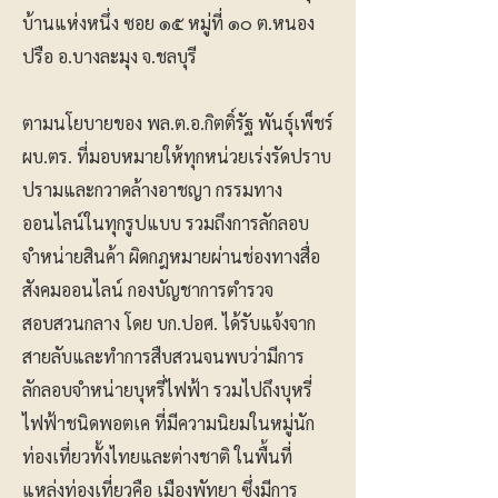
บ้านแห่งหนึ่ง ซอย ๑๕ หมู่ที่ ๑๐ ต.หนอง
ปรือ อ.บางละมุง จ.ชลบุรี
ตามนโยบายของ พล.ต.อ.กิตติ์รัฐ พันธุ์เพ็ชร์
ผบ.ตร. ที่มอบหมายให้ทุกหน่วยเร่งรัดปราบ
ปรามและกวาดล้างอาชญา กรรมทาง
ออนไลน์ในทุกรูปแบบ รวมถึงการลักลอบ
จำหน่ายสินค้า ผิดกฎหมายผ่านช่องทางสื่อ
สังคมออนไลน์ กองบัญชาการตำรวจ
สอบสวนกลาง โดย บก.ปอศ. ได้รับแจ้งจาก
สายลับและทำการสืบสวนจนพบว่ามีการ
ลักลอบจำหน่ายบุหรี่ไฟฟ้า รวมไปถึงบุหรี่
ไฟฟ้าชนิดพอตเค ที่มีความนิยมในหมู่นัก
ท่องเที่ยวทั้งไทยและต่างชาติ ในพื้นที่
แหล่งท่องเที่ยวคือ เมืองพัทยา ซึ่งมีการ