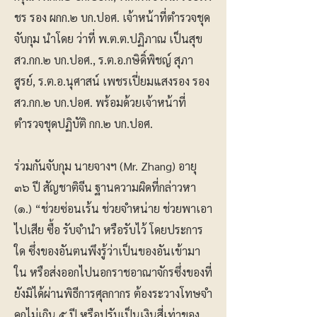
ชร รอง ผกก.๒ บก.ปอศ. เจ้าหน้าที่ตำรวจชุด
จับกุม นำโดย ว่าที่ พ.ต.ต.ปฏิภาณ เป็นสุข
สว.กก.๒ บก.ปอศ., ร.ต.อ.กษิดิ์พิชญ์ สุภา
สูรย์, ร.ต.อ.นุศาสน์ เพชรเปี่ยมแสงรอง รอง
สว.กก.๒ บก.ปอศ. พร้อมด้วยเจ้าหน้าที่
ตำรวจชุดปฏิบัติ กก.๒ บก.ปอศ.
ร่วมกันจับกุม นายจางฯ (Mr. Zhang) อายุ
๓๖ ปี สัญชาติจีน ฐานความผิดที่กล่าวหา
(๑.) “ช่วยซ่อนเร้น ช่วยจำหน่าย ช่วยพาเอา
ไปเสีย ซื้อ รับจำนำ หรือรับไว้ โดยประการ
ใด ซึ่งของอันตนพึงรู้ว่าเป็นของอันเข้ามา
ใน หรือส่งออกไปนอกราชอาณาจักรซึ่งของที่
ยังมิได้ผ่านพิธีการศุลกากร ต้องระวางโทษจำ
คุกไม่เกิน ๕ ปี หรือปรับเป็นเงินสี่เท่าของ