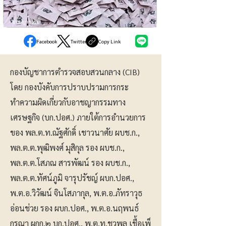
อาชญากรรม
Facebook
Twitter
Copy Link
กองบัญชาการตำรวจสอบสวนกลาง (CIB)
โดย กองบังคับการปราบปรามการกระ
ทำความผิดเกี่ยวกับอาชญากรรมทาง
เศรษฐกิจ (บก.ปอศ.) ภายใต้การอำนวยการ
ของ พล.ต.ท.ณัฐศักดิ์ เชาวนาศัย ผบช.ก.,
พล.ต.ต.พุฒิพงศ์ มุสิกุล รอง ผบช.ก.,
พล.ต.ต.โสภณ สารพัฒน์ รอง ผบช.ก.,
พล.ต.ต.ทัศน์ภูมิ จารุปรัชญ์ ผบก.ปอศ.,
พ.ต.อ.วิวัฒน์ จินโสภากุล, พ.ต.อ.ภัทราวุธ
อ่อนช่วย รอง ผบก.ปอศ., พ.ต.อ.นฤพนธ์
กรุณา ผกก.๒ บก.ปอศ., พ.ต.ท.ชวพล เชื้อเพ็