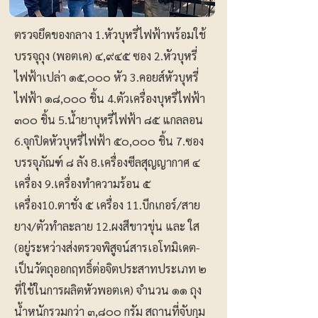
ตรวจยึดของกลาง 1.หัวบุหรี่ไฟฟ้าพร้อมใช้
บรรจุถุง (พอตเค) ๔,๙๔๕ ซอง 2.หัวบุหรี่
ไฟฟ้าเปล่า ๑๕,๐๐๐ หัว 3.คอยส์หัวบุหรี่
ไฟฟ้า ๑๘,๐๐๐ ชิ้น 4.ตัวเครื่องบุหรี่ไฟฟ้า
๓๐๐ ชิ้น 5.น้ำยาบุหรี่ไฟฟ้า ๘๕ แกลลอน
6.จุกปิดหัวบุหรี่ไฟฟ้า ๕๐,๐๐๐ ชิ้น 7.ซอง
บรรจุภัณฑ์ ๘ ลัง 8.เครื่องซีลสุญญากาศ ๔
เครื่อง 9.เครื่องทำความร้อน ๕
เครื่อง10.ตาชั่ง ๕ เครื่อง 11.บีกเกอร์/สาย
ยาง/ตัวทำละลาย 12.ผงสีขาวขุ่น และ ใส
(อยู่ระหว่างส่งตรวจพิสูจน์สารเอโทมิเดต-
เป็นวัตถุออกฤทธิ์ต่อจิตประสาทประเภท ๒
ที่ใช้ในการผลิตหัวพอตเค) จำนวน ๑๑ ถุง
น้ำหนักรวมกว่า ๓,๘๐๐ กรัม สถานที่จับกุม