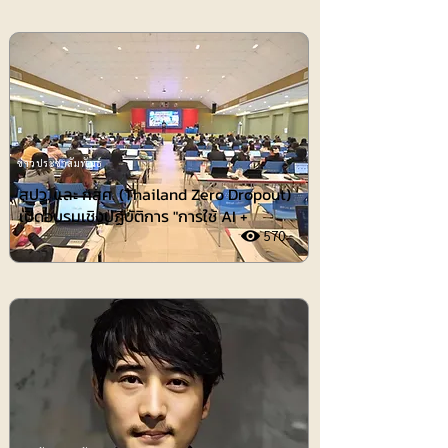
ข่าวประชาสัมพันธ์
สปว. และ กสศ. (Thailand Zero Dropout)
เปิดอบรมเชิงปฏิบัติการ "การใช้ AI +
570