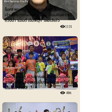
ศิลปวัฒธรรม-บันเทิง
ช็อก!! พบร่าง 'เต้ ดรากอนไฟว์' ลอย
เจ้าพระยา กระเป๋าสะพายพบก้อนหินคาดใช้
ถ่วงน้ำ 'แอนดี้ เข็มพิมุก' เผยเสียใจ
1131
ไอที-ยานยนต์
พ่อเมืองลุ่มภู หนุนการแข่งขันหุ่นยนต์พื้น
ฐานบังคับมือ ชิงแชมป์ประเทศไทย ครั้งที่ 3
ประจำปี 2569
486