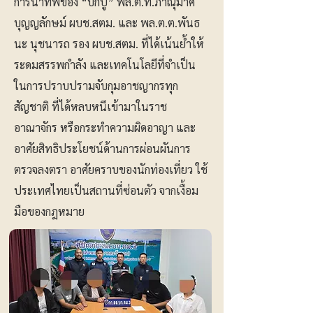
การนำทัพของ “บิ๊กปู” พล.ต.ท.ภาณุมาศ
บุญญลักษม์ ผบช.สตม. และ พล.ต.ต.พันธ
นะ นุชนารถ รอง ผบช.สตม. ที่ได้เน้นย้ำให้
ระดมสรรพกำลัง และเทคโนโลยีที่จำเป็น
ในการปราบปรามจับกุมอาชญากรทุก
สัญชาติ ที่ได้หลบหนีเข้ามาในราช
อาณาจักร หรือกระทำความผิดอาญา และ
อาศัยสิทธิประโยชน์ด้านการผ่อนผันการ
ตรวจลงตรา อาศัยคราบของนักท่องเที่ยว ใช้
ประเทศไทยเป็นสถานที่ซ่อนตัว จากเงื้อม
มือของกฎหมาย