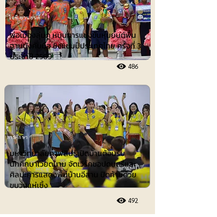
ไอที-ยานยนต์
พ่อเมืองลุ่มภู หนุนการแข่งขันหุ่นยนต์พื้น
ฐานบังคับมือ ชิงแชมป์ประเทศไทย ครั้งที่ 3
ประจำปี 2569
486
การศึกษา
มหาวิทยาลัยกาฬสินธุ์เปิดบ้านต้อนรับ
นักศึกษาเวียดนาม จัดเวิร์คชอปดนตรีและ
ศิลปะการแสดงพื้นบ้านอีสาน ปิดท้ายด้วย
ขบวนแห่เซิ้ง
492