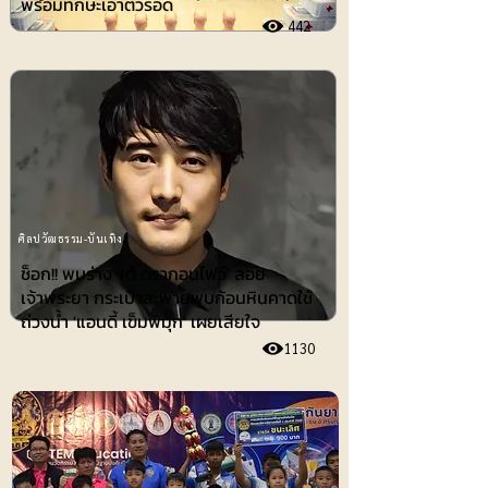
พร้อมทักษะเอาตัวรอด
442
ศิลปวัฒธรรม-บันเทิง
ช็อก!! พบร่าง 'เต้ ดรากอนไฟว์' ลอย
เจ้าพระยา กระเป๋าสะพายพบก้อนหินคาดใช้
ถ่วงน้ำ 'แอนดี้ เข็มพิมุก' เผยเสียใจ
1130