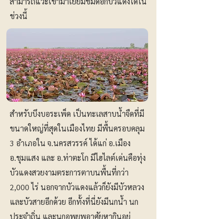
สามารถแวะเข้ามาเยี่ยมชมดอกบัวแดงได้ใน
ช่วงนี้
สำหรับบึงบอระเพ็ด เป็นทะเลสาบน้ำจืดที่มี
ขนาดใหญ่ที่สุดในเมืองไทย มีพื้นครอบคลุม
3 อำเภอใน จ.นครสวรรค์ ได้แก่ อ.เมือง
อ.ชุมแสง และ อ.ท่าตะโก มีไฮไลต์เด่นคือทุ่ง
บัวแดงสวยงามตระการตาบนพื้นที่กว่า
2,000 ไร่ นอกจากบัวแดงแล้วก็ยังมีบัวหลวง
และบัวสายอีกด้วย อีกทั้งที่นี่ยังมีนกน้ำ นก
ประจำถิ่น และนกอพยพอาศัยหากินอยู่