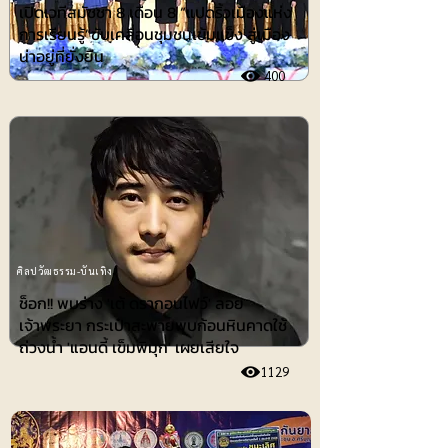
เปิดเวทีสมัชชา 8 เดือน 8 “แปดริ้วเมืองแห่ง
การเรียนรู้”ขับเคลื่อนชุมชนเข้มแข็ง สู่เมือง
น่าอยู่ที่ยั่งยืน
400
ศิลปวัฒธรรม-บันเทิง
ช็อก!! พบร่าง 'เต้ ดรากอนไฟว์' ลอย
เจ้าพระยา กระเป๋าสะพายพบก้อนหินคาดใช้
ถ่วงน้ำ 'แอนดี้ เข็มพิมุก' เผยเสียใจ
1129