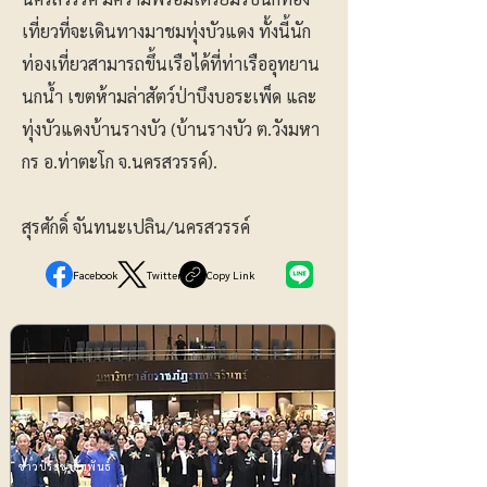
เที่ยวที่จะเดินทางมาชมทุ่งบัวแดง ทั้งนี้นัก
ท่องเที่ยวสามารถขึ้นเรือได้ที่ท่าเรืออุทยาน
นกน้ำ เขตห้ามล่าสัตว์ป่าบึงบอระเพ็ด และ
ทุ่งบัวแดงบ้านรางบัว (บ้านรางบัว ต.วังมหา
กร อ.ท่าตะโก จ.นครสวรรค์).
สุรศักดิ์ จันทนะเปลิน/นครสวรรค์
Facebook
Twitter
Copy Link
ข่าวประชาสัมพันธ์