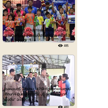
ไอที-ยานยนต์
พ่อเมืองลุ่มภู หนุนการแข่งขันหุ่นยนต์พื้น
ฐานบังคับมือ ชิงแชมป์ประเทศไทย ครั้งที่ 3
ประจำปี 2569
485
การศึกษา
องคมนตรี เปิดงาน “47 ปี ปฐมบทแห่งศูนย์
ศึกษาฯ ต้นแบบการเรียนรู้ สู่การพัฒนาที่
ยั่งยืน” ฉะเชิงเทรา
480