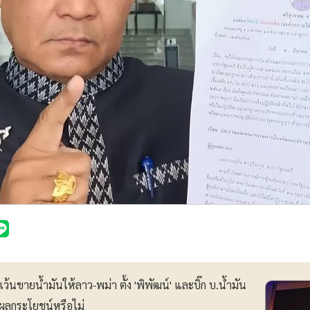
กเว้นขายน้ำมันให้ลาว-พม่า ตั้ง 'พิพัฒน์' และบิ๊ก บ.น้ำมัน
ผลกระโยชน์หรือไม่