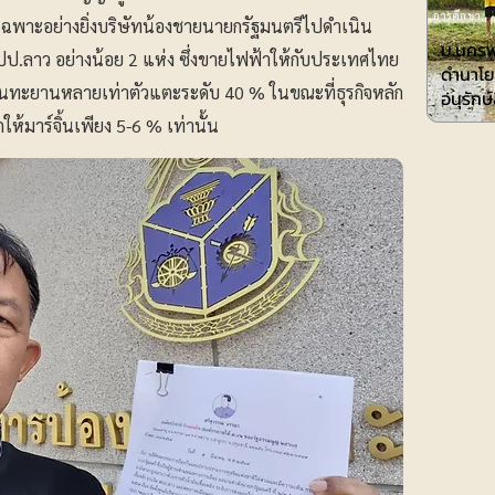
การศึกษา
ยเฉพาะอย่างยิ่งบริษัทน้องชายนายกรัฐมนตรีไปดำเนิน
ม.นครพ
ปป.ลาว อย่างน้อย 2 แห่ง ซึ่งขายไฟฟ้าให้กับประเทศไทย
ดำนาโย
์จิ้นทะยานหลายเท่าตัวแตะระดับ 40 % ในขณะที่ธุรกิจหลัก
อนุรักษ
ห้มาร์จิ้นเพียง 5-6 % เท่านั้น