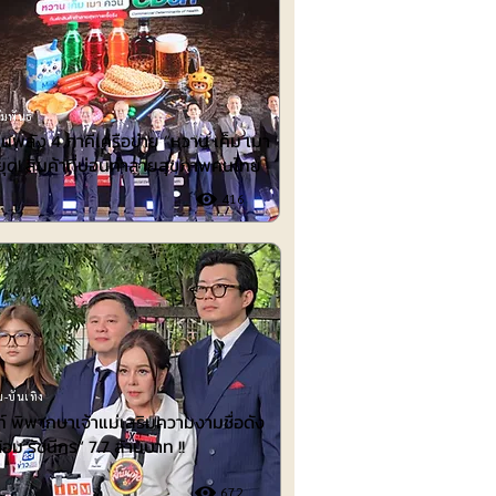
มพันธ์
นพลัง 4 ภาคีเครือข่าย “หวาน เค็ม เมา
ยุด! สินค้าที่บ่อนทำลายสุขภาพคนไทย
416
-บันเทิง
 พิพากษาเจ้าแม่เสริมความงามชื่อดัง
้อม รัชนีกร“ 7.7 ล้านบาท !!
672