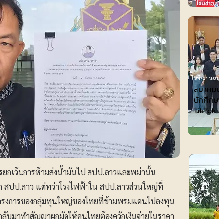
ไอที-ยานยน
สมาคมเพ
นักศึกษ
TikTok 
การยกเว้นการห้ามส่งน้ำมันไป สปป.ลาวและพม่านั้น
าก สปป.ลาว แต่ทว่าโรงไฟฟ้าใน สปป.ลาวส่วนใหญ่ที่
โครงการของกลุ่มทุนใหญ่ของไทยที่ข้ามพรมแดนไปลงทุน
กลับมาทำสัญญาผูกมัดให้คนไทยต้องควักเงินจ่ายในราคา