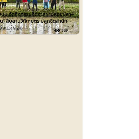
นม จัดกิจกรรมจิตอาสา "ปล่อยปลา–
น" สืบสานวิถีเกษตร ปลูกจิตสำนึก
์สิ่งแวดล้อม
389