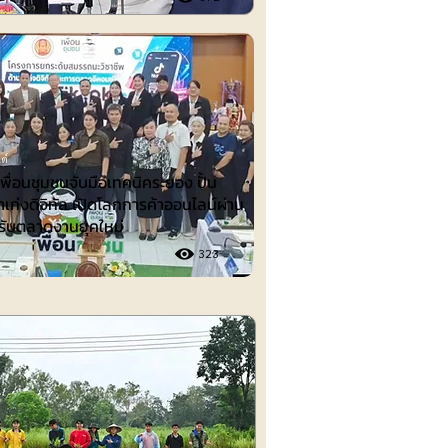
ต์
ื่อนชุมชนจับมือเทคนิคระยอง ปั้น
าเก่งดิจิทัล เปิดโลกการค้าออนไลน์ผ่าน
รับตลาดงานยุคใหม่
323