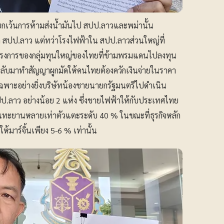
รยกเว้นการห้ามส่งน้ำมันไป สปป.ลาวและพม่านั้น
าก สปป.ลาว แต่ทว่าโรงไฟฟ้าใน สปป.ลาวส่วนใหญ่ที่
โครงการของกลุ่มทุนใหญ่ของไทยที่ข้ามพรมแดนไปลงทุน
กลับมาทำสัญญาผูกมัดให้คนไทยต้องควักเงินจ่ายในราคา
เฉพาะอย่างยิ่งบริษัทน้องชายนายกรัฐมนตรีไปดำเนิน
ป.ลาว อย่างน้อย 2 แห่ง ซึ่งขายไฟฟ้าให้กับประเทศไทย
จิ้นทะยานหลายเท่าตัวแตะระดับ 40 % ในขณะที่ธุรกิจหลัก
ห้มาร์จิ้นเพียง 5-6 % เท่านั้น