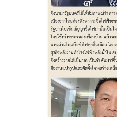
ซึ่งนายกรัฐมนตรีได้ให้สัมภาษณ์ว่า กา
เนื่องจากไทยต้องพึ่งพาการซื้อไฟฟ้าจ
รัฐบาลไปเซ็นสัญญาซื้อไฟมานั้นเป็น
โดยใช้ทรัพยากรของเพื่อนบ้าน แล้ววก
แพงผ่านใบเสร็จค่าไฟทุกสิ้นเดือน โดย
ธุรกิจพลังงานทำโรงไฟฟ้าพลังน้ำใน สป
ซึ่งสร้างรายได้เป็นกอบเป็นกำ ดันมาร์
คืองานแปรรูปและติดตั้งโครงสร้างเหล็กใ