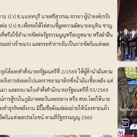
นักงาน ป.ป.ช.นนททบุรี นายศรีสุวรรณ จรรยา ผู้นำองค์กรรัก
องต่อ ป.ป.ช.เพื่อขอให้ไต่สวนชี้มูลความผิดนายอนุทิน ชาญ
ข่าวประชาสั
้าที่หรือใช้อำนาจขัดต่อรัฐธรรมนูญหรือกฎหมาย หรือฝ่าฝืน
ศจย. สา
รมอย่างร้ายแรง และกระทำการอันเป็นการขัดกันแห่งผล
ควัน” ห
รกุลได้ออกคำสั่งนายกรัฐมนตรีที่ 2/2569 ให้ผู้ค้านำมันตาม
 ระงับการส่งออกไปนอกราชอาณาจักรซึ่งน้ำมันเชื้อเพลิง แต่
มา และลงนามในคำสั่งสำนักนายกรัฐมนตรีที่ 53/2569
ณ์การสู้รบในภูมิภาคตะวันออกกลาง หรือ ศบก.โดยให้นาย
ทำธุรกิจพลังงาน มีปั๊มชื่อดังแต่ผ่องถ่ายให้น้องชายแล้ว
ศิลปวัฒธรรม
ศาลนนท์
รขัดกันแห่งผลประโยชน์ ตามที่รัฐธรรมนูญ 2560
ชดใช้ ”ต