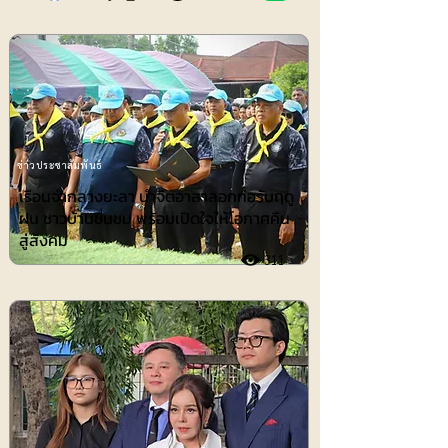
ข่าวประชาสัมพันธ์
เรือนจำกลางยะลา นำจิตอาสาลอกท่อรับฤดู
ฝน ชาวบ้านชื่นชม พร้อมเปิดใจให้โอกาศคืน
สู่สังคม
311