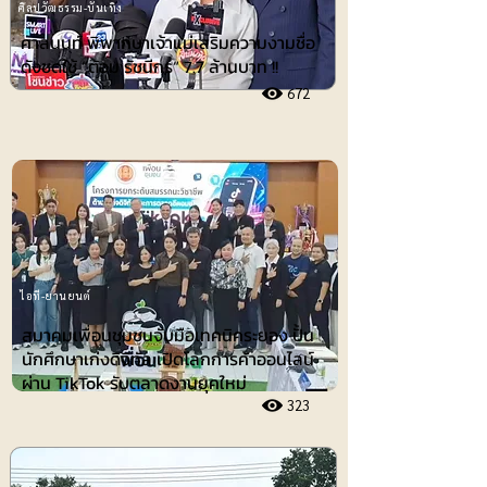
ศิลปวัฒธรรม-บันเทิง
ศาลนนท์ พิพากษาเจ้าแม่เสริมความงามชื่อ
ดังชดใช้ ”ต้อม รัชนีกร“ 7.7 ล้านบาท !!
672
ไอที-ยานยนต์
สมาคมเพื่อนชุมชนจับมือเทคนิคระยอง ปั้น
นักศึกษาเก่งดิจิทัล เปิดโลกการค้าออนไลน์
ผ่าน TikTok รับตลาดงานยุคใหม่
323