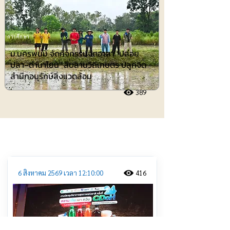
การศึกษา
ม.นครพนม จัดกิจกรรมจิตอาสา "ปล่อย
ปลา–ดำนาโยน" สืบสานวิถีเกษตร ปลูกจิต
สำนึกอนุรักษ์สิ่งแวดล้อม
389
ประชาสัมพันธ์
6 สิงหาคม 2569 เวลา 12:10:00
416