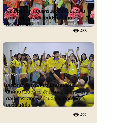
พ่อเมืองลุ่มภู หนุนการแข่งขันหุ่นยนต์พื้น
ฐานบังคับมือ ชิงแชมป์ประเทศไทย ครั้งที่ 3
ประจำปี 2569
486
การศึกษา
มหาวิทยาลัยกาฬสินธุ์เปิดบ้านต้อนรับ
นักศึกษาเวียดนาม จัดเวิร์คชอปดนตรีและ
ศิลปะการแสดงพื้นบ้านอีสาน ปิดท้ายด้วย
ขบวนแห่เซิ้ง
492
ประชาสัมพันธ์