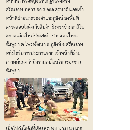
หน้าที่ตำรวจพิสูจน์หลักฐานจังหวัด
ศรีสะเกษ ทหาร ฉก.3 กกล.สุรนารี และเจ้า
หน้าที่ฝ่ายปกครองอำเภอภูสิงห์ ลงพื้นที่
ตรวจสอบโกดังเก็บสินค้า ฝั่งตรงข้ามคาสิโน
ตลาดเมืองใหม่ช่องสะงำ ชายแดนไทย-
กัมพูชา ต.ไพรพัฒนา อ.ภูสิงห์ จ.ศรีสะเกษ
หลังได้รับการประสานจาก เจ้าหน้าที่ฝ่าย
ความมั่นคง ว่ามีความเคลื่อนไหวของชาว
กัมพูชา
เมื่อไปถึงโกดังที่เกิดเหตุ พบ นาง เนง เอส