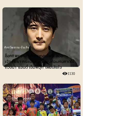
ศิลปวัฒธรรม-บันเทิง
ช็อก!! พบร่าง 'เต้ ดรากอนไฟว์' ลอย
เจ้าพระยา กระเป๋าสะพายพบก้อนหินคาดใช้
ถ่วงน้ำ 'แอนดี้ เข็มพิมุก' เผยเสียใจ
1130
ไอที-ยานยนต์