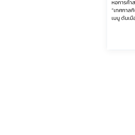
หอการค้าส
“เทศกาลกิน
เมนู ดันเม