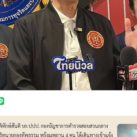
คารพิทักษ์สันติ บก.ปปป. กองบัญชาการตำรวจสอบสวนกลาง
ธิทนายกองทัพธรรม พร้อมพยาน 4 คน ได้เดินทางเข้าแจ้ง