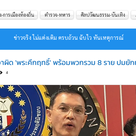
ง-การเมืองท้องถิ่น
ตำรวจ-ทหาร
ศิลปวัฒนธรรม-บันเทิง
ข่าวจริง ไม่แต่งเติม ครบถ้วน ฉับไว ทันเหตุการณ์
าผิด 'พระคึกฤทธิ์' พร้อมพวกรวม 8 ราย ปมยัก
4