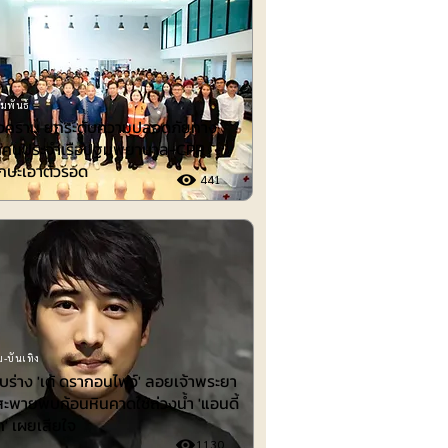
มพันธ์
งคราม ยกระดับความปลอดภัยทาง
ึกคนประจำเรือปฐมพยาบาล-CPR
กษะเอาตัวรอด
441
-บันเทิง
พบร่าง 'เต้ ดรากอนไฟว์' ลอยเจ้าพระยา
สะพายพบก้อนหินคาดใช้ถ่วงน้ำ 'แอนดี้
ก' เผยเสียใจ
1130