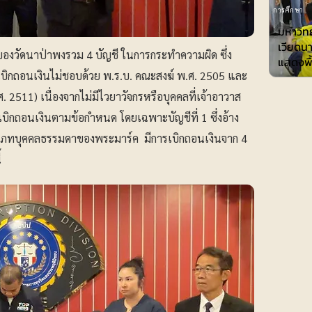
การศึกษา
มหาวิทย
เวียดน
งวัดนาป่าพงรวม 4 บัญชี ในการกระทำความผิด ซึ่ง
แสดงพื้
บิกถอนเงินไม่ชอบด้วย พ.ร.บ. คณะสงฆ์ พ.ศ. 2505 และ
 2511) เนื่องจากไม่มีไวยาวัจกรหรือบุคคลที่เจ้าอาวาส
บิกถอนเงินตามข้อกำหนด โดยเฉพาะบัญชีที่ 1 ซึ่งอ้าง
ะเภทบุคคลธรรมดาของพระมาร์ค มีการเบิกถอนเงินจาก 4
้