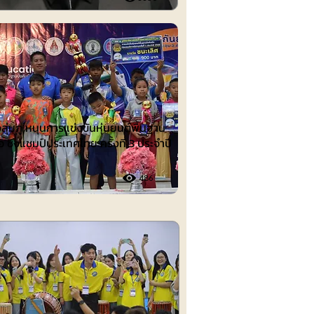
ต์
งลุ่มภู หนุนการแข่งขันหุ่นยนต์พื้นฐาน
อ ชิงแชมป์ประเทศไทย ครั้งที่ 3 ประจำปี
486