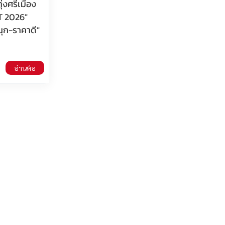
ุ่งศรีเมือง
T 2026"
สนุก-ราคาดี"
อ่านต่อ