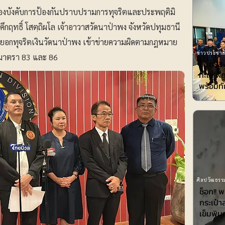
งบังคับการป้องกันปราบปรามการทุจริตและประพฤติมิ
ึกฤทธิ์ โสตฺถิผโล เจ้าอาวาสวัดนาป่าพง จังหวัดปทุมธานี
ยอกทุจริตเงินวัดนาป่าพง เข้าข่ายความผิดตามกฎหมาย
ข่าวประชาสั
มาตรา 83 และ 86
สมุทรส
ทะเล ฝ
พร้อมทั
ศิลปวัฒธรรม
ช็อก!! 
กระเป๋า
เข็มพิมุ