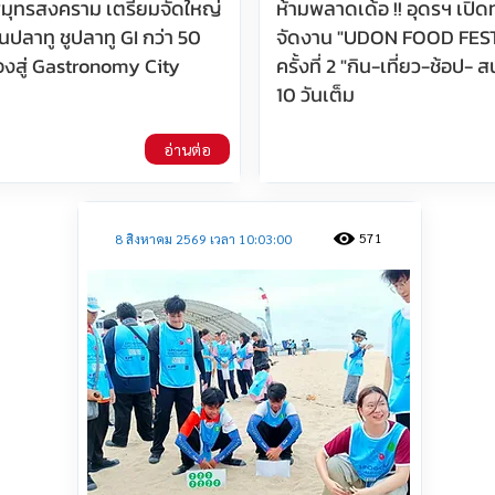
มุทรสงคราม เตรียมจัดใหญ่
ห้ามพลาดเด้อ !! อุดรฯ เปิดท
ปลาทู ชูปลาทู GI กว่า 50
จัดงาน "UDON FOOD FES
ืองสู่ Gastronomy City
ครั้งที่ 2 "กิน-เที่ยว-ช้อป- 
10 วันเต็ม
อ่านต่อ
571
8 สิงหาคม 2569 เวลา 10:03:00