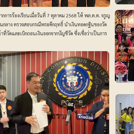
กการร้องเรียนเมื่อวันที่ 7 ตุลาคม 2568 ให้ พล.ต.ต. จรูญ
วนกลาง ตรวจสอบกรณีพระคึกฤทธิ์ นำเงินทอดกฐินของวัด
ี่วัดและเบิกถอนเงินออกจากบัญชีวัด ซึ่งเชื่อว่าเป็นการ
ไอที-ยานยน
พ่อเมือ
บังคับมื
2569