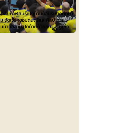
าลัยกาฬสินธุ์เปิดบ้านต้อนรับนักศึกษา
าม จัดเวิร์คชอปดนตรีและศิลปะการ
นบ้านอีสาน ปิดท้ายด้วยขบวนแห่เซิ้ง
491