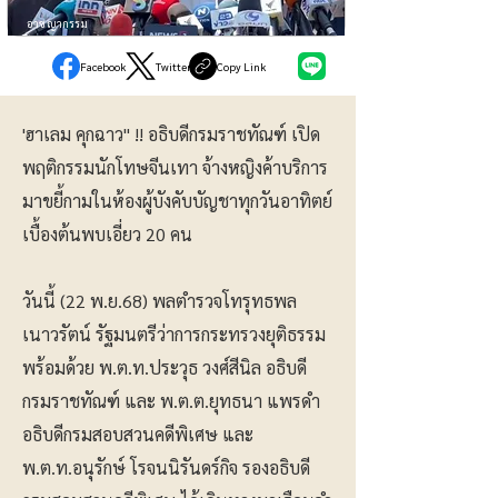
อาชญากรรม
Facebook
Twitter
Copy Link
'ฮาเลม คุกฉาว" !! อธิบดีกรมราชทัณฑ์ เปิด
พฤติกรรมนักโทษจีนเทา จ้างหญิงค้าบริการ
มาขยี้กามในห้องผู้บังคับบัญชาทุกวันอาทิตย์
เบื้องต้นพบเอี่ยว 20 คน
วันนี้ (22 พ.ย.68) พลตำรวจโทรุทธพล
เนาวรัตน์ รัฐมนตรีว่าการกระทรวงยุติธรรม
พร้อมด้วย พ.ต.ท.ประวุธ วงศ์สีนิล อธิบดี
กรมราชทัณฑ์ และ พ.ต.ต.ยุทธนา แพรดำ
อธิบดีกรมสอบสวนคดีพิเศษ และ
พ.ต.ท.อนุรักษ์ โรจนนิรันดร์กิจ รองอธิบดี