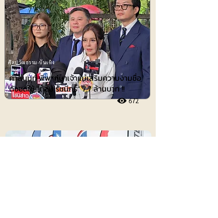
ศิลปวัฒธรรม-บันเทิง
ศาลนนท์ พิพากษาเจ้าแม่เสริมความงามชื่อ
ดังชดใช้ ”ต้อม รัชนีกร“ 7.7 ล้านบาท !!
672
ไอที-ยานยนต์
𝗡𝗘𝗫𝗭𝗧𝗘𝗥 𝗕𝗥𝗜𝗖 𝗦𝘂𝗽𝗲𝗿𝗯𝗶𝗸𝗲 ผ่าน