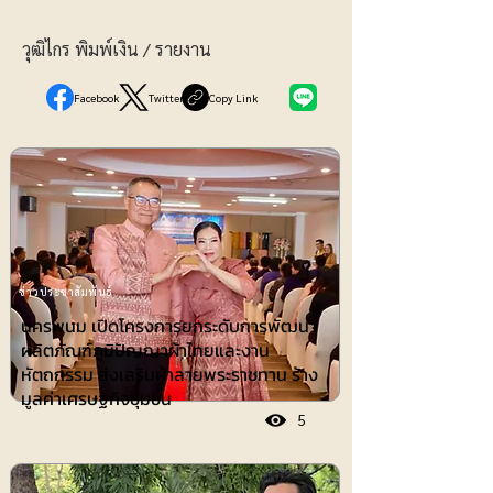
วุฒิไกร พิมพ์เงิน / รายงาน
Facebook
Twitter
Copy Link
ข่าวประชาสัมพันธ์
นครพนม เปิดโครงการยกระดับการพัฒนา
ผลิตภัณฑ์ภูมิปัญญาผ้าไทยและงาน
หัตถกรรม ส่งเสริมผ้าลายพระราชทาน ร้าง
มูลค่าเศรษฐกิจชุมชน
5