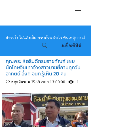
หมอข่าว
ข่าวจริง ไม่แต่งเติม ครบถ้วน ฉับไว ทันเหตุการณ์
ลงชื่อเข้าใช้
คุณพระ !! อธิบดีกรมราชทัณฑ์ เผย
นักโทษจีนเทาจ้างสาวมาขยี้กามทุกวัน
อาทิตย์ อึ้ง !! จนท.รู้เห็น 20 คน
22 พฤศจิกายน 2568 เวลา 13:00:00
1