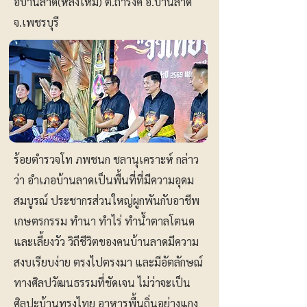
อบ้านลาด(หลังใหม่) ต.ถ้ำรงค์ อ.บ้านลาด
จ.เพชรบุรี
ร้อยตำรวจโท ภพชนก ชลานุเคราะห์ กล่าว
ว่า อำเภอบ้านลาดเป็นพื้นที่ที่มีความอุดม
สมบูรณ์ ประชากรส่วนใหญ่ผูกพันกับอาชีพ
เกษตรกรรม ทำนา ทำไร่ ทำน้ำตาลโตนด
และเลี้ยงวัว วิถีชีวิตของคนบ้านลาดมีความ
สงบเรียบง่าย ตรงไปตรงมา และมีอัตลักษณ์
ทางศิลปวัฒนธรรมที่ชัดเจน ไม่ว่าจะเป็น
ศิลปะบ้านทรงไทย อาหารพื้นถิ่นอย่างแกง