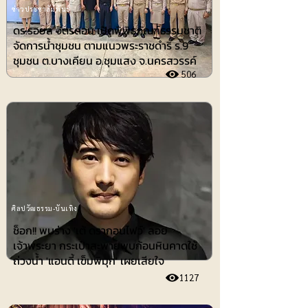
ข่าวประชาสัมพันธ์
ดร.รอยล จิตรดอน เปิดพิพิธภัณฑ์ธรรมชาติ
จัดการน้ำชุมชน ตามแนวพระราชดำริ ร.9
ชุมชน ต.บางเคียน อ.ชุมแสง จ.นครสวรรค์
506
ศิลปวัฒธรรม-บันเทิง
ช็อก!! พบร่าง 'เต้ ดรากอนไฟว์' ลอย
เจ้าพระยา กระเป๋าสะพายพบก้อนหินคาดใช้
ถ่วงน้ำ 'แอนดี้ เข็มพิมุก' เผยเสียใจ
1127