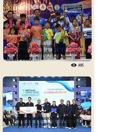
ไอที-ยานยนต์
พ่อเมืองลุ่มภู หนุนการแข่งขันหุ่นยนต์พื้น
ฐานบังคับมือ ชิงแชมป์ประเทศไทย ครั้งที่ 3
ประจำปี 2569
485
การศึกษา
แม่โจ้ คว้ารางวัลสุดยอดงานวิจัยโดดเด่น
“ระดับดีมาก” เวที APPTech EXPO 2026