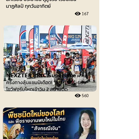
นาฏศิลป์ ทุกวันอาทิตย์
167
ไอที-ยานยนต์
𝗡𝗘𝗫𝗭𝗧𝗘𝗥 𝗕𝗥𝗜𝗖 𝗦𝘂𝗽𝗲𝗿𝗯𝗶𝗸𝗲 ผ่าน
ครึ่งทางลุ้นแชมป์เดือด! “คาร์เบอร์รี-ธนัช”
โชว์ฟอร์มโหดเข้าวิน 2 สนามติด
560