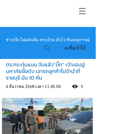
หมอข่าว
ข่าวจริง ไม่แต่งเติม ครบถ้วน ฉับไว ทันเหตุการณ์
ลงชื่อเข้าใช้
ตร.กระทุ่มแบน จับแล้ว“บิ๊ก” เจ้าของอู่
มหาภัยชื่อดัง เอารถลูกค้าไปจำนำที่
ราชบุรี นับ 10 คัน
6 ธันวาคม 2568 เวลา 11:45:00
5