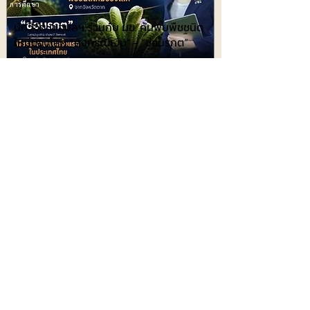
การศึกษา
นักวิจัย ม.อุบลฯ ร่วมกับ มข. ค้นพบพืชชนิด
ใหม่ของโลก “สังกรณีเงิน” - “ช่อมรกต”
427
ประชาสัมพันธ์
5 สิงหาคม 2569 เวลา 07:59:00
448