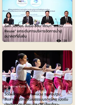
ข่าวประชาสัมพันธ์
อีสท์ วอเตอร์ จับมือ อจน. ศึกษา "Water
Reuse" ยกระดับการบริหารจัดการน้ำสู่
อนาคตที่ยั่งยืน
338
ศิลปวัฒธรรม-บันเทิง
วัดไผ่ล้อมพระอารามหลวง จ.นครปฐม
สืบสานอนุรักษ์วัฒนธรรมมรดกไทย เปิดรับ
นักเรียน ประชาชน ผู้สูงวัย เรียนโขน-