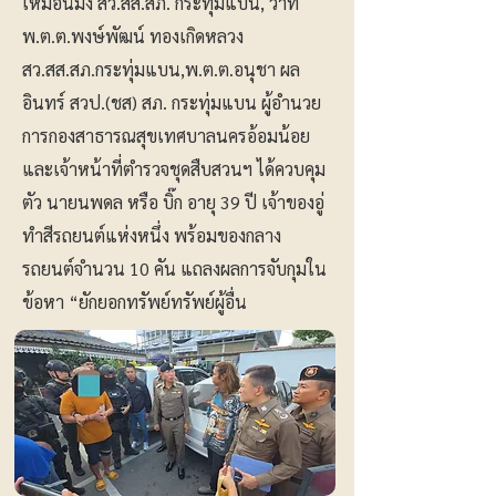
เหมือนมิ่ง สว.สส.สภ. กระทุ่มแบน, ว่าที่
พ.ต.ต.พงษ์พัฒน์ ทองเกิดหลวง
สว.สส.สภ.กระทุ่มแบน,พ.ต.ต.อนุชา ผล
อินทร์ สวป.(ชส) สภ. กระทุ่มแบน ผู้อำนวย
การกองสาธารณสุขเทศบาลนครอ้อมน้อย
และเจ้าหน้าที่ตำรวจชุดสืบสวนฯ ได้ควบคุม
ตัว นายนพดล หรือ บิ๊ก อายุ 39 ปี เจ้าของอู่
ทำสีรถยนต์แห่งหนึ่ง พร้อมของกลาง
รถยนต์จำนวน 10 คัน แถลงผลการจับกุมใน
ข้อหา “ยักยอกทรัพย์ทรัพย์ผู้อื่น