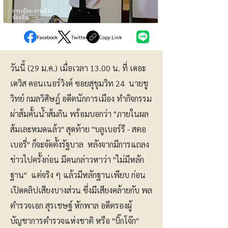
การเมือง-การเมือง
ท้องถิ่น
Facebook
Twitter
Copy Link
วันนี้ (29 ม.ค.) เมื่อเวลา 13.00 น. ที่ เดอะ
เดวิส คอนเนอร์วิงค์ ซอยสุขุมวิท 24 นายชู
วิทย์ กมลวิศิษฎ์ อดีตนักการเมือง ทำกิจกรรม
ผ่าส้มคั้นน้ำส้มกิน พร้อมบอกว่า "ภายในผล
ส้มเละหมดแล้ว" สุดท้าย "บลูเบอร์รี - สตอ
เบอรี่" ก็จะจัดตั้งรัฐบาล หลังจากมีการแถลง
ข่าวไปครั้งก่อน มีคนกล่าวหาว่า "ไม่มีหลัก
ฐาน" แต่จริง ๆ แล้วมีหลักฐานเพียบ ก่อน
เปิดคลิปเสียงบางส่วน ซึ่งมีเสียงคล้ายกับ พล
ตำรวจเอก สุรเชษฐ์ หักพาล อดีตรองผู้
บัญชาการตำรวจแห่งชาติ หรือ "บิ๊กโจ๊ก"