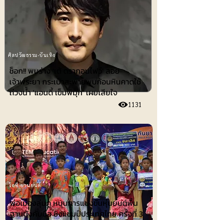
ศิลปวัฒธรรม-บันเทิง
ช็อก!! พบร่าง 'เต้ ดรากอนไฟว์' ลอย
เจ้าพระยา กระเป๋าสะพายพบก้อนหินคาดใช้
ถ่วงน้ำ 'แอนดี้ เข็มพิมุก' เผยเสียใจ
1131
ไอที-ยานยนต์
พ่อเมืองลุ่มภู หนุนการแข่งขันหุ่นยนต์พื้น
ฐานบังคับมือ ชิงแชมป์ประเทศไทย ครั้งที่ 3