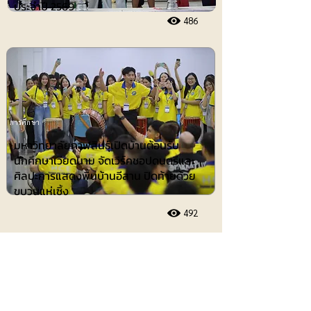
ประจำปี 2569
486
การศึกษา
มหาวิทยาลัยกาฬสินธุ์เปิดบ้านต้อนรับ
นักศึกษาเวียดนาม จัดเวิร์คชอปดนตรีและ
ศิลปะการแสดงพื้นบ้านอีสาน ปิดท้ายด้วย
ขบวนแห่เซิ้ง
492
ประชาสัมพันธ์
8 สิงหาคม 2569 เวลา 14:18:00
443