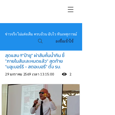
หมอข่าว
ข่าวจริง ไม่แต่งเติม ครบถ้วน ฉับไว ทันเหตุการณ์
ลงชื่อเข้าใช้
สุดแสบ !!"ป๋าชู" ผ่าส้มคั้นน้ำกิน ชี้
"ภายในส้มเละหมดแล้ว" สุดท้าย
"บลูเบอร์รี - สตอเบอรี่" ตั้ง รบ.
29 มกราคม 2569 เวลา 13:15:00
2