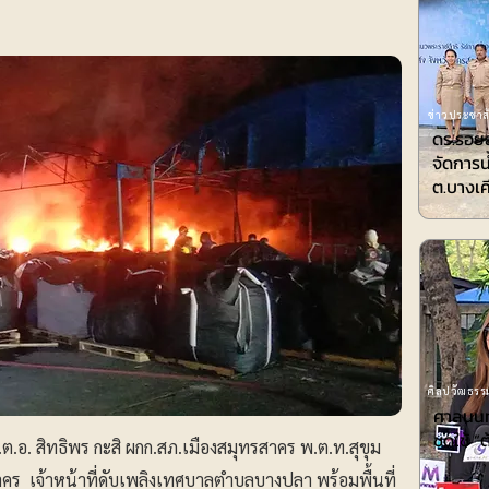
ข่าวประชาสั
ดร.รอยล
จัดการน
ต.บางเค
ศิลปวัฒธรรม
ศาลนนท์
ชดใช้ ”ต
.ต.อ. สิทธิพร กะสิ ผกก.สภ.เมืองสมุทรสาคร พ.ต.ท.สุขุม
คร เจ้าหน้าที่ดับเพลิงเทศบาลตำบลบางปลา พร้อมพื้นที่