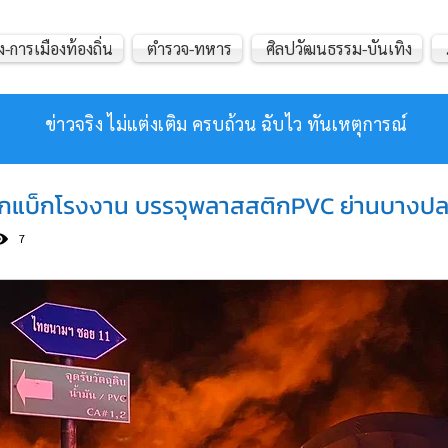
ง-การเมืองท้องถิ่น
ตำรวจ-ทหาร
ศิลปวัฒนธรรม-บันเทิง
ข่าวจริง ไม่แต่งเติม ครบถ้วน ฉับไว ทันเหตุการณ์
ิ๊กแบ็กโรงงาน บรรจุพลาสสติกPVC ย่านบางป
7