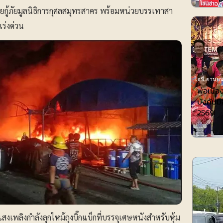
น่วยกู้ภัยมูลนิธิการกุศลสมุทรสาคร พร้อมหน่วยบรรเทาสา
เร่งด่วน
ไอที-ยานยน
พ่อเมือ
บังคับมื
2569
สงเพลิงกำลังลุกไหม้ถุงบิ๊กแบ็กที่บรรจุเศษหนังสำหรับหุ้ม