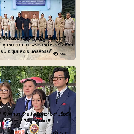
มพันธ์
 จิตรดอน เปิดพิพิธภัณฑ์ธรรมชาติ
้ำชุมชน ตามแนวพระราชดำริ ร.9 ชุมชน
ียน อ.ชุมแสง จ.นครสวรรค์
506
-บันเทิง
 พิพากษาเจ้าแม่เสริมความงามชื่อดัง
้อม รัชนีกร“ 7.7 ล้านบาท !!
673