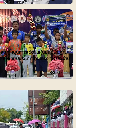
ต์
งลุ่มภู หนุนการแข่งขันหุ่นยนต์พื้นฐาน
อ ชิงแชมป์ประเทศไทย ครั้งที่ 3 ประจำปี
484