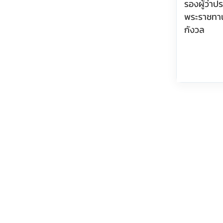
รองผู้ว่า
พระราชทา
กังวล