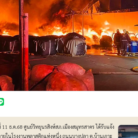
1 ธ.ค.68 ศูนย์วิทยุนรสิงห์สภ.เมืองสมุทรสาคร ได้รับแจ้ง
กภายในโรงงานพลาสติกแห่งหนึ่ง ถนนบางปลา ต.บ้านเกาะ