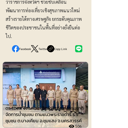
ว่าราชการจังหวัดฯ ช่วยขับเคลื่อน
พัฒนาการท่องเที่ยวเชิงสุขภาพแนวใหม่
สร้างรายได้ทางเศรษฐกิจ ยกระดับคุณภาพ
ชีวิตของประชาชนในพื้นที่อย่างยั่งยืนต่อ
ไป.
Facebook
Twitter
Copy Link
ข่าวประชาสัมพันธ์
ดร.รอยล จิตรดอน เปิดพิพิธภัณฑ์ธรรมชาติ
จัดการน้ำชุมชน ตามแนวพระราชดำริ ร.9
ชุมชน ต.บางเคียน อ.ชุมแสง จ.นครสวรรค์
506