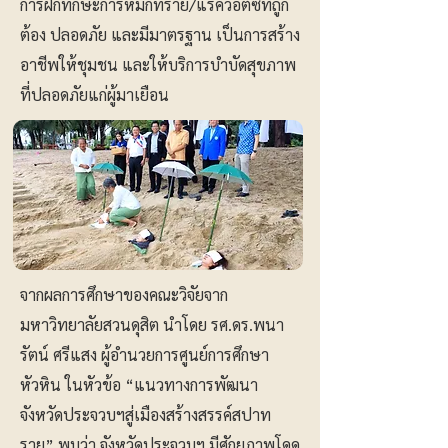
การฝึกทักษะการหมกทราย/แร่ควอตซ์ที่ถูก
ต้อง ปลอดภัย และมีมาตรฐาน เป็นการสร้าง
อาชีพให้ชุมชน และให้บริการบำบัดสุขภาพ
ที่ปลอดภัยแก่ผู้มาเยือน
จากผลการศึกษาของคณะวิจัยจาก
มหาวิทยาลัยสวนดุสิต นำโดย รศ.ดร.พนา
รัตน์ ศรีแสง ผู้อำนวยการศูนย์การศึกษา
หัวหิน ในหัวข้อ “แนวทางการพัฒนา
จังหวัดประจวบฯสู่เมืองสร้างสรรค์สปาท
ราย” พบว่า จังหวัดประจวบฯ มีศักยภาพโดด