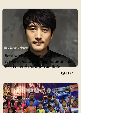
ศิลปวัฒธรรม-บันเทิง
ช็อก!! พบร่าง 'เต้ ดรากอนไฟว์' ลอย
เจ้าพระยา กระเป๋าสะพายพบก้อนหินคาดใช้
ถ่วงน้ำ 'แอนดี้ เข็มพิมุก' เผยเสียใจ
1127