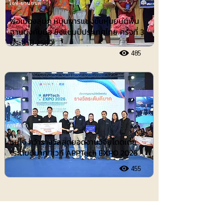
ไอที-ยานยนต์
พ่อเมืองลุ่มภู หนุนการแข่งขันหุ่นยนต์พื้น
ฐานบังคับมือ ชิงแชมป์ประเทศไทย ครั้งที่ 3
ประจำปี 2569
485
การศึกษา
แม่โจ้ คว้ารางวัลสุดยอดงานวิจัยโดดเด่น
“ระดับดีมาก” เวที APPTech EXPO 2026
455
ประชาสัมพันธ์