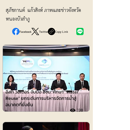
สุภัชกานต์ แก้วสิงห์ ภาพและข่าวจังหวัด
หนองบัวลำภู
Facebook
Twitter
Copy Link
ข่าวประชาสัมพันธ์
อีสท์ วอเตอร์ จับมือ อจน. ศึกษา "Water
Reuse" ยกระดับการบริหารจัดการน้ำสู่
อนาคตที่ยั่งยืน
338