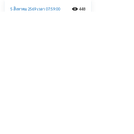
5 สิงหาคม 2569 เวลา 07:59:00
448
นครสวรรค์ จัดประกวดลายผ้า
พระราชทาน “ผ้าลายขอสมเด็จฯ - เจ้า
ฟ้า” และ “บุปผาบรมราชินีนาถ”
อ่านต่อ