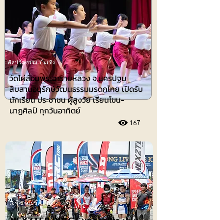
ศิลปวัฒธรรม-บันเทิง
วัดไผ่ล้อมพระอารามหลวง จ.นครปฐม
สืบสานอนุรักษ์วัฒนธรรมมรดกไทย เปิดรับ
นักเรียน ประชาชน ผู้สูงวัย เรียนโขน-
นาฏศิลป์ ทุกวันอาทิตย์
167
ไอที-ยานยนต์