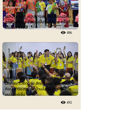
ไอที-ยานยนต์
พ่อเมืองลุ่มภู หนุนการแข่งขันหุ่นยนต์พื้น
ฐานบังคับมือ ชิงแชมป์ประเทศไทย ครั้งที่ 3
ประจำปี 2569
486
การศึกษา
มหาวิทยาลัยกาฬสินธุ์เปิดบ้านต้อนรับ
นักศึกษาเวียดนาม จัดเวิร์คชอปดนตรีและ
ศิลปะการแสดงพื้นบ้านอีสาน ปิดท้ายด้วย
ขบวนแห่เซิ้ง
492