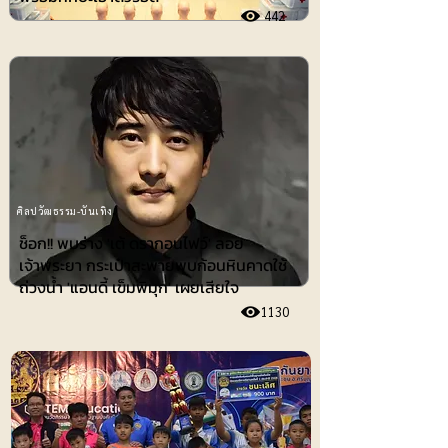
442
ศิลปวัฒธรรม-บันเทิง
ช็อก!! พบร่าง 'เต้ ดรากอนไฟว์' ลอย
เจ้าพระยา กระเป๋าสะพายพบก้อนหินคาดใช้
ถ่วงน้ำ 'แอนดี้ เข็มพิมุก' เผยเสียใจ
1130