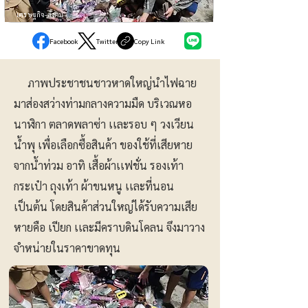
เศรษฐกิจ-สังคม
Facebook
Twitter
Copy Link
ภาพประชาชนชาวหาดใหญ่นำไฟฉาย
มาส่องสว่างท่ามกลางความมืด บริเวณหอ
นาฬิกา ตลาดพลาซ่า เเละรอบ ๆ วงเวียน
น้ำพุ เพื่อเลือกซื้อสินค้า ของใช้ที่เสียหาย
จากน้ำท่วม อาทิ เสื้อผ้าเเฟชั่น รองเท้า
กระเป๋า ถุงเท้า ผ้าขนหนู เเละที่นอน
เป็นต้น โดยสินค้าส่วนใหญ่ได้รับความเสีย
หายคือ เปียก เเละมีคราบดินโคลน จึงมาวาง
จำหน่ายในราคาขาดทุน