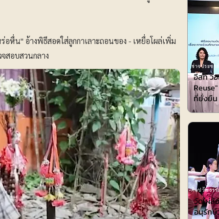
่อหื่น" อ้างพิธีสอดใส่ลูกกาเลาะถอนของ - เหยื่อโผล่เพิ่ม
รวจสอบสวนกลาง
ข่าวประชาสั
อีสท์ ว
Reuse" 
ที่ยั่งยืน
ศิลปวัฒธรรม
วัดไผ่
อนุรักษ