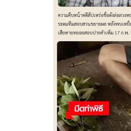
ความคืบหน้าคดีสัปเหร่อชื่อดังล่อลวงหญ
ระดมทีมสอบสวนขยายผล หลังพบเหยื่อพุ่งน
เสียหายทยอยสอบปากคำเพิ่ม 17 ก.พ. น