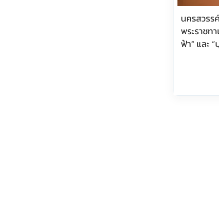
นครสวรรค์
พระราชทาน
ฟ้า” และ “