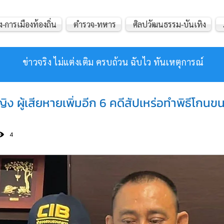
ง-การเมืองท้องถิ่น
ตำรวจ-ทหาร
ศิลปวัฒนธรรม-บันเทิง
ข่าวจริง ไม่แต่งเติม ครบถ้วน ฉับไว ทันเหตุการณ์
ิง ผู้เสียหายเพิ่มอีก 6 คดีสัปเหร่อทำพิธีโกนข
4