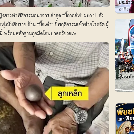
ประชาชน
อาทิตย์
ิงสาวทำพิธีกรรมอนาจาร ล่าสุด "บิ๊กกอล์ฟ" ผบก.ป. สั่ง
ับสิบราย ด้าน "บิ๊กเต่า" ชี้พฤติกรรมเข้าข่ายโรคจิต ผู้
ี้ พร้อมหลักฐานถูกมีดโกนบาดอวัยวะเพ
ไอที-ยานยน
𝗡𝗘𝗫𝗭
ทางลุ้นแ
ฟอร์มโห