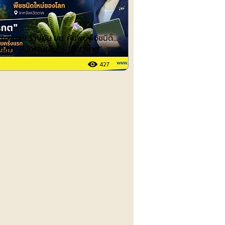
ย ม.อุบลฯ ร่วมกับ มข. ค้นพบพืชชนิด
โลก “สังกรณีเงิน” - “ช่อมรกต”
427