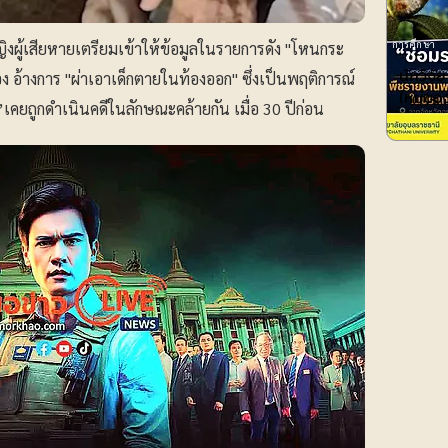
การศึกษา
ญิงผู้เสียหายเตรียมเข้าให้ข้อมูลในรายการดัง "โหนกระ
นักวิจั
ง อ้างการ "ผ่าเอาเด็กตายในท้องออก" ซึ่งเป็นพฤติการณ์
ใหม่ของ
”เคยถูกดำเนินคดีในลักษณะคล้ายกัน เมื่อ 30 ปีก่อน