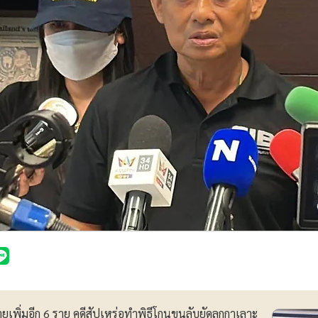
หายเพิ่มอีก 6 ราย คดีสัปเหร่อทำพิธีโกนขนลับยัดลูกกาเลาะ