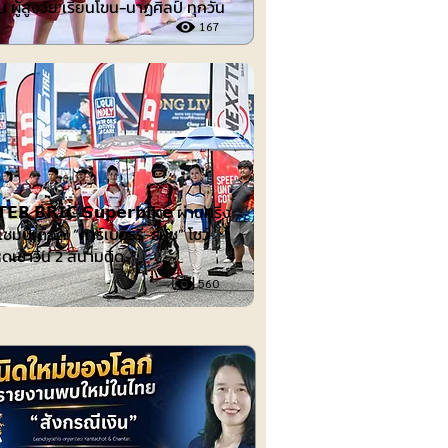
 ผู้สูงวัย เรียนโขน-นาฏศิลป์ ทุกวัน
167
ต์
𝗘𝗥 𝗕𝗥𝗜𝗖 𝗦𝘂𝗽𝗲𝗿𝗯𝗶𝗸𝗲 ผ่านครึ่ง
ชมป์เดือด! “คาร์เบอร์รี-ธนัช” โชว์
ดเข้าวิน 2 สนามติด
560