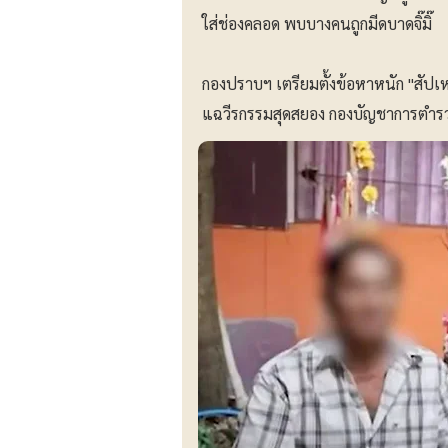
ใส่ช่องคลอด พบบางคนถูกมีดบาดจิ๊มิ๊
กองปราบฯ เตรียมตั้งข้อหาหนัก "สัปเหร
แฉวีรกรรมสุดสยอง กองบัญชาการตำ