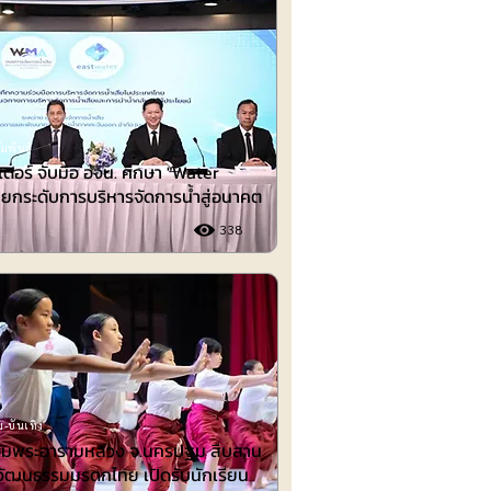
มพันธ์
อเตอร์ จับมือ อจน. ศึกษา "Water
ยกระดับการบริหารจัดการน้ำสู่อนาคต
338
-บันเทิง
ล้อมพระอารามหลวง จ.นครปฐม สืบสาน
์วัฒนธรรมมรดกไทย เปิดรับนักเรียน