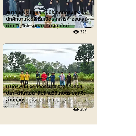
ไอที-ยานยนต์
สมาคมเพื่อนชุมชนจับมือเทคนิคระยอง ปั้น
นักศึกษาเก่งดิจิทัล เปิดโลกการค้าออนไลน์
ผ่าน TikTok รับตลาดงานยุคใหม่
323
การศึกษา
ม.นครพนม จัดกิจกรรมจิตอาสา "ปล่อย
ปลา–ดำนาโยน" สืบสานวิถีเกษตร ปลูกจิต
สำนึกอนุรักษ์สิ่งแวดล้อม
389
ประชาสัมพันธ์