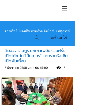
หมอข่าว
ข่าวจริง ไม่แต่งเติม ครบถ้วน ฉับไว ทันเหตุการณ์
ลงชื่อเข้าใช้
สืบจว.สุราษฎร์ บุกเกาะพงัน รวบฝรั่ง
เปิดโต๊ะเล่น"โป็กเกอร์" แถมรวบรัสเซีย
เปิดผับเถื่อน
3 ธันวาคม 2568 เวลา 06:45:00
8