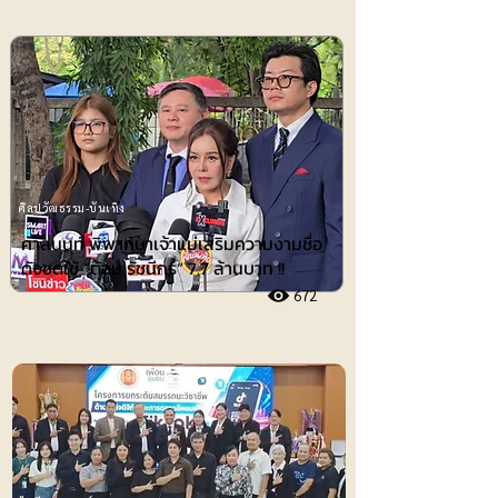
ศิลปวัฒธรรม-บันเทิง
ศาลนนท์ พิพากษาเจ้าแม่เสริมความงามชื่อ
ดังชดใช้ ”ต้อม รัชนีกร“ 7.7 ล้านบาท !!
672