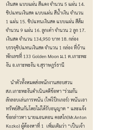
เงินสด แบบแผ่น สีแดง จำนวน 5 แผ่น 14.
ชิปแทนเงินสด แบบแผ่น สีน้ำเงิน จำนวน
1 แผ่น 15. ชิปแทนเงินสด แบบแผ่น สีส้ม
จำนวน 9 แผ่น 16. ลูกเต๋า จํานวน 2 ลูก 17.
เงินสด จํานวน 134,950 บาท 18. กล่อง
บรรจุซิปแทนเงินสด จำนวน 1 กล่อง ที่บ้าน
พักเลขที่ 133 Golden Moon ม.1 ต.เกาะพะ
งัน อ.เกาะพะงัน จ.สุราษฎร์ธานี
นำตัวทั้งหมดส่งพนักงานสอบสวน
สภ.เกาะพะงันดำเนินคดีข้อหา "ร่วมกัน
ลักลอบเล่นการพนัน (ไพ่โป็กเกอร์) พนันเอา
ทรัพย์สินกันโดยไม่ได้รับอนุญาต ” และแจ้ง
ข้อกล่าวหา นายแอนตอน คอสโก(Mr.Anton
Kozko) ผู้ต้องหาที่ 1 เพิ่มเติมว่า “เป็นเจ้า