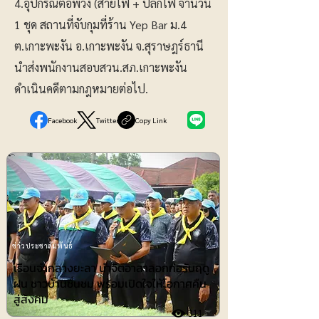
4.อุปกรณ์ต่อพ่วง (สายไฟ + ปลั๊กไฟ จำนวน
1 ชุด สถานที่จับกุมที่ร้าน Yep Bar ม.4
ต.เกาะพะงัน อ.เกาะพะงัน จ.สุราษฎร์ธานี
นำส่งพนักงานสอบสวน.สภ.เกาะพะงัน
ดำเนินคดีตามกฎหมายต่อไป.
Facebook
Twitter
Copy Link
ข่าวประชาสัมพันธ์
เรือนจำกลางยะลา นำจิตอาสาลอกท่อรับฤดู
ฝน ชาวบ้านชื่นชม พร้อมเปิดใจให้โอกาศคืน
สู่สังคม
311