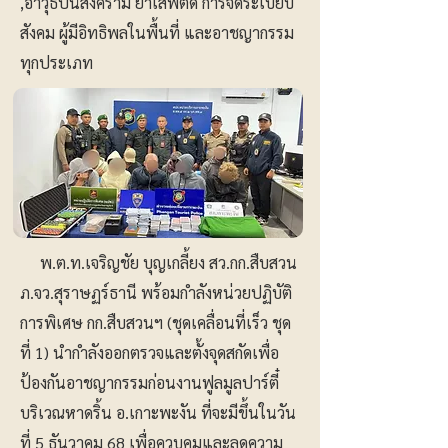
,อาวุธปืนสงคราม ยาเสพติด การจัดระเบียบ
สังคม ผู้มีอิทธิพลในพื้นที่ และอาชญากรรม
ทุกประเภท
พ.ต.ท.เจริญชัย บุญเกลี้ยง สว.กก.สืบสวน
ภ.จว.สุราษฏร์ธานี พร้อมกำลังหน่วยปฏิบัติ
การพิเศษ กก.สืบสวนฯ (ชุดเคลื่อนที่เร็ว ชุด
ที่ 1) นำกำลังออกตรวจและตั้งจุดสกัดเพื่อ
ป้องกันอาชญากรรมก่อนงานฟูลมูลปาร์ตี๋
บริเวณหาดริ้น อ.เกาะพะงัน ที่จะมีขึ้นในวัน
ที่ 5 ธันวาคม 68 เพื่อควบคุมและลดความ