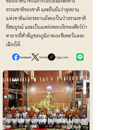
ของเจ้าหน้าที่ในการปกป้องมรดกทาง
ธรรมชาติของชาติ และยืนยันว่าอุทยาน
แห่งชาติแก่งกระจานยังคงเป็นป่าธรรมชาติ
ที่สมบูรณ์ และเป็นแหล่งหลบภัยของสัตว์ป่า
หายากที่สำคัญของภูมิภาคเอเชียตะวันออก
เฉียงใต้.
Facebook
Twitter
Copy Link
ข่าวประชาสัมพันธ์
รองผวจ.แม่ฮ่องสอน นำพุทธศาสนิกชนร่วม
กิจกรรมเข้าวัดปฏิบัติธรรมวันธรรมสวนะ
302