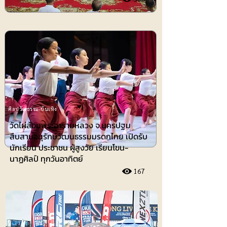
ศิลปวัฒธรรม-บันเทิง
วัดไผ่ล้อมพระอารามหลวง จ.นครปฐม
สืบสานอนุรักษ์วัฒนธรรมมรดกไทย เปิดรับ
นักเรียน ประชาชน ผู้สูงวัย เรียนโขน-
นาฏศิลป์ ทุกวันอาทิตย์
167