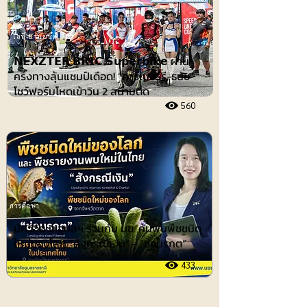
ไอที-ยานยนต์
𝗡𝗘𝗫𝗭𝗧𝗘𝗥 𝗕𝗥𝗜𝗖 𝗦𝘂𝗽𝗲𝗿𝗯𝗶𝗸𝗲 ผ่าน
ครึ่งทางลุ้นแชมป์เดือด! “คาร์เบอร์รี-ธนัช”
โชว์ฟอร์มโหดเข้าวิน 2 สนามติด
560
การศึกษา
นักวิจัย ม.อุบลฯ ร่วมกับ มข. ค้นพบพืชชนิด
ใหม่ของโลก “สังกรณีเงิน” - “ช่อมรกต”
433