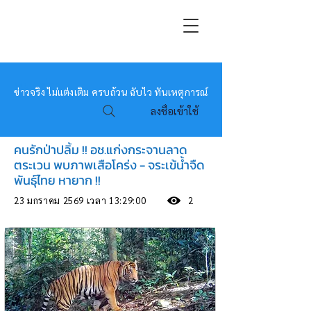
หมอข่าว
ข่าวจริง ไม่แต่งเติม ครบถ้วน ฉับไว ทันเหตุการณ์
ลงชื่อเข้าใช้
คนรักป่าปลิ้ม !! อช.แก่งกระจานลาด
ตระเวน พบภาพเสือโคร่ง - จระเข้น้ำจืด
พันธุ์ไทย หายาก !!
23 มกราคม 2569 เวลา 13:29:00
2