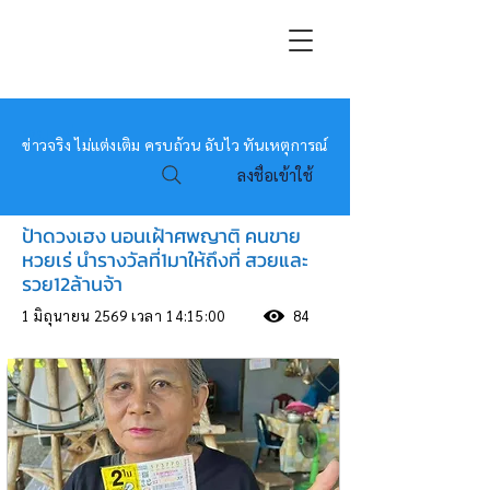
หมอข่าว
ข่าวจริง ไม่แต่งเติม ครบถ้วน ฉับไว ทันเหตุการณ์
ลงชื่อเข้าใช้
ป้าดวงเฮง นอนเฝ้าศพญาติ คนขาย
หวยเร่ นำรางวัลที่1มาให้ถึงที่ สวยและ
รวย12ล้านจ้า
1 มิถุนายน 2569 เวลา 14:15:00
84