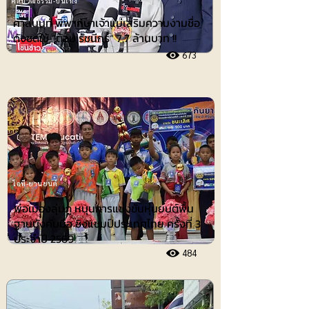
ศิลปวัฒธรรม-บันเทิง
ศาลนนท์ พิพากษาเจ้าแม่เสริมความงามชื่อ
ดังชดใช้ ”ต้อม รัชนีกร“ 7.7 ล้านบาท !!
673
ไอที-ยานยนต์
พ่อเมืองลุ่มภู หนุนการแข่งขันหุ่นยนต์พื้น
ฐานบังคับมือ ชิงแชมป์ประเทศไทย ครั้งที่ 3
ประจำปี 2569
484