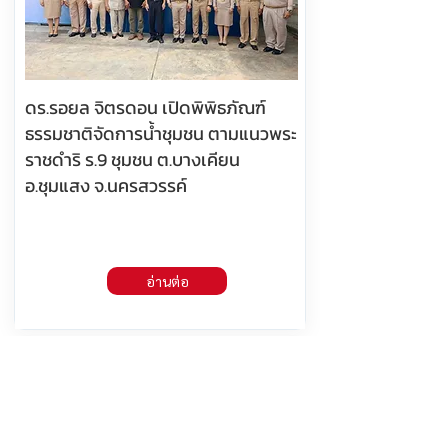
ดร.รอยล จิตรดอน เปิดพิพิธภัณฑ์
ธรรมชาติจัดการน้ำชุมชน ตามแนวพระ
ราชดำริ ร.9 ชุมชน ต.บางเคียน
อ.ชุมแสง จ.นครสวรรค์
อ่านต่อ
7 สิงหาคม 2569 เวลา 05:30:00
382