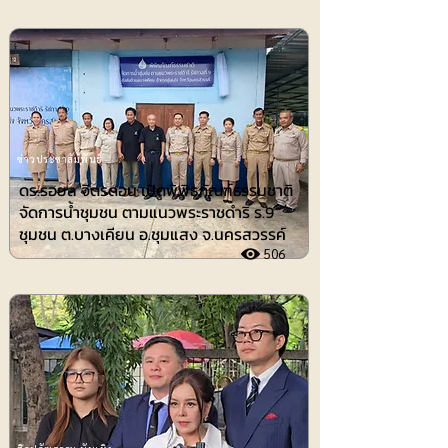
ข่าวประชาสัมพันธ์
ดร.รอยล จิตรดอน เปิดพิพิธภัณฑ์ธรรมชาติ
จัดการน้ำชุมชน ตามแนวพระราชดำริ ร.9
ชุมชน ต.บางเคียน อ.ชุมแสง จ.นครสวรรค์
506