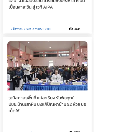
แลบ" จ.แม่ฮ่องสอน เตรียมชงปัญหาสารปน
เปื้อนสาละวิน สู่ เวที AIPA
368
2 สิงหาคม 2569 เวลา 06:02:00
วุฒิสภาลงพื้นที่ แม่สะเรียง รับฟังทุกข์
ปชช.บ้านเสาหิน ชงแก้ปัญหาข้าม 52 ห้วย ขอ
เน็ตใช้