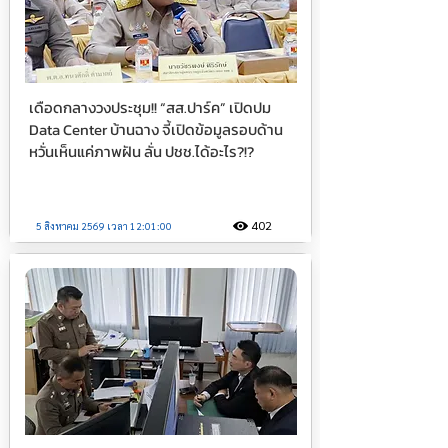
เดือดกลางวงประชุม!! “สส.ปาร์ค” เปิดปม
Data Center บ้านฉาง จี้เปิดข้อมูลรอบด้าน
หวั่นเห็นแค่ภาพฝัน ลั่น ปชช.ได้อะไร?!?
402
5 สิงหาคม 2569 เวลา 12:01:00