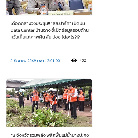
การเมือง-การเมืองท้องถิ่น
เดือดกลางวงประชุม!! “สส.ปาร์ค” เปิดปม
Data Center บ้านฉาง จี้เปิดข้อมูลรอบด้าน
หวั่นเห็นแค่ภาพฝัน ลั่น ปชช.ได้อะไร?!?
402
5 สิงหาคม 2569 เวลา 12:01:00
ภูมิภาค
“3 จังหวัดรวมพลัง พลิกฟื้นแม่น้ำบางปะกง”