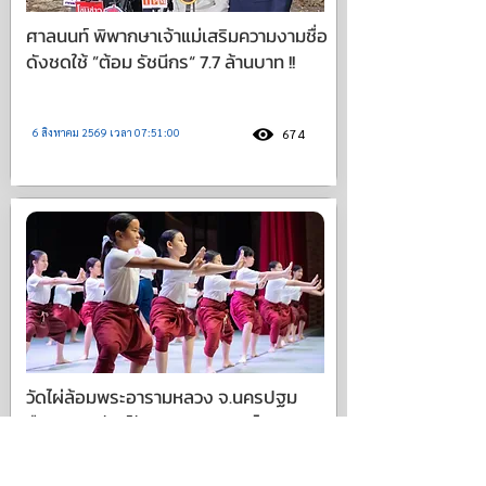
ศาลนนท์ พิพากษาเจ้าแม่เสริมความงามชื่อ
ดังชดใช้ ”ต้อม รัชนีกร“ 7.7 ล้านบาท !!
6 สิงหาคม 2569 เวลา 07:51:00
674
วัดไผ่ล้อมพระอารามหลวง จ.นครปฐม
สืบสานอนุรักษ์วัฒนธรรมมรดกไทย เปิด
รับนักเรียน ประชาชน ผู้สูงวัย เรียนโขน-
นาฏศิลป์ ทุกวันอาทิตย์