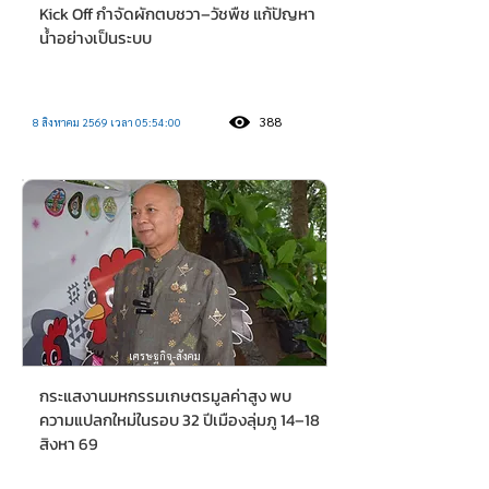
Kick Off กำจัดผักตบชวา–วัชพืช แก้ปัญหา
น้ำอย่างเป็นระบบ
388
8 สิงหาคม 2569 เวลา 05:54:00
เศรษฐกิจ-สังคม
กระแสงานมหกรรมเกษตรมูลค่าสูง พบ
ความแปลกใหม่ในรอบ 32 ปีเมืองลุ่มภู 14–18
สิงหา 69