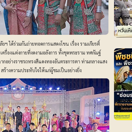
การเมือง-กา
เดือดก
Data C
หวั่นเห
ยฯ ได้ร่วมกันถ่ายทอดการแสดงโขน เรื่อง รามเกียรติ์
ครื่องแต่งกายที่งดงามอลังการ ทั้งชุดพระราม ทศกัณฐ์
ฉากอย่างราชรถทรงสีแดงทองอันตระการตา ท่ามกลางแสง
สร้างความประทับใจให้แก่ผู้ชมเป็นอย่างยิ่ง
การศึกษา
นักวิจั
ใหม่ขอ