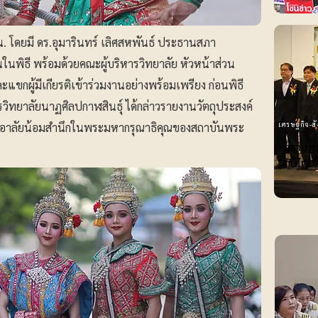
น. โดยมี ดร.อุมารินทร์ เลิศสหพันธ์ ประธานสภา
ในพิธี พร้อมด้วยคณะผู้บริหารวิทยาลัย หัวหน้าส่วน
ขกผู้มีเกียรติเข้าร่วมงานอย่างพร้อมเพรียง ก่อนพิธี
ยการวิทยาลัยนาฏศิลปกาฬสินธุ์ ได้กล่าวรายงานวัตถุประสงค์
เศรษฐกิจ-ส
มอาลัยน้อมสำนึกในพระมหากรุณาธิคุณของสถาบันพระ
สุราษฎ
ดันไทย