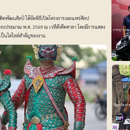
ิตพัฒนศิลป์ ได้จัดพิธีเปิดโครงการเผยแพร่ศิลป
ีงบประมาณ พ.ศ. 2569 ณ เวทีสังคีตศาลา โดยมีการแสดง
อาชญากรรม
ร เป็นไฮไลต์สำคัญของงาน
ปิดจ๊อบ
คมฯ ผนึ
ต้องหาป
ศิลปวัฒธรร
ศาลนนท
ชดใช้ ”