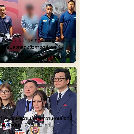
แก๊ง “ถีบ-ยัน” ลัก PCX คากะดึก! สืบนิ
กสืบปลวกแดงซิวคาจุดส่งรถ ผู้
ากแข็งอ้างซื้อมา 4 หมื่น
378
ม-บันเทิง
์ พิพากษาเจ้าแม่เสริมความงามชื่อดัง
ต้อม รัชนีกร“ 7.7 ล้านบาท !!