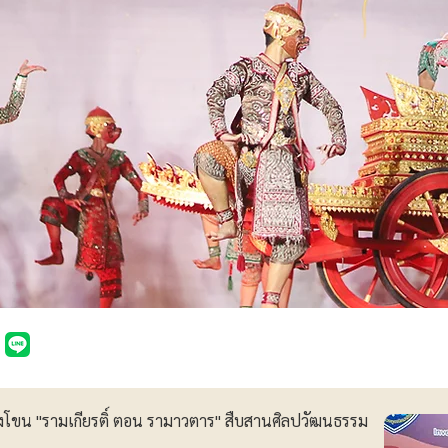
ดงโขน "รามเกียรติ์ ตอน รามาวตาร" สืบสานศิลปวัฒนธรรม