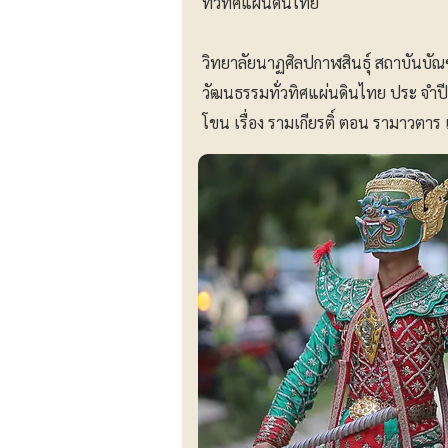
ทั่วทิศแผ่นดินไทย
วิทยาลัยนาฏศิลปกาฬสินธุ์ สถาบันบัณฑ
วัฒนธรรมทั่วทิศแผ่นดินไทย ประ จำป
โขน เรื่อง รามเกียรติ์ ตอน รามาวตา