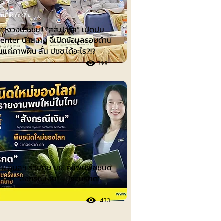
รเมืองท้องถิ่น
ลางวงประชุม!! “สส.ปาร์ค” เปิดปม
enter บ้านฉาง จี้เปิดข้อมูลรอบด้าน
็นแค่ภาพฝัน ลั่น ปชช.ได้อะไร?!?
399
ย ม.อุบลฯ ร่วมกับ มข. ค้นพบพืชชนิด
งโลก “สังกรณีเงิน” - “ช่อมรกต”
433