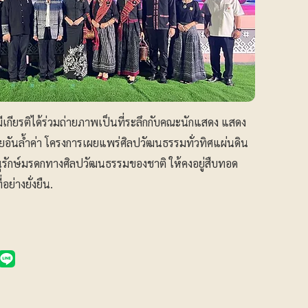
เกียรติได้ร่วมถ่ายภาพเป็นที่ระลึกกับคณะนักแสดง แสดง
อันล้ำค่า โครงการเผยแพร่ศิลปวัฒนธรรมทั่วทิศแผ่นดิน
ะอนุรักษ์มรดกทางศิลปวัฒนธรรมของชาติ ให้คงอยู่สืบทอด
่างยั่งยืน.