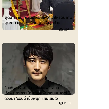
อาชญากรรม
สุดเศร้า แม่ “เต้ ดราก้อนไฟว์” ร่ำไห้รดน้ำศพ
ลูกชาย เคาะโลงเรียกลูกครั้งสุดท้าย
693
ศิลปวัฒธรรม-
บันเทิง
ช็อก!! พบร่าง 'เต้ ดรากอนไฟว์' ลอย
เจ้าพระยา กระเป๋าสะพายพบก้อนหินคาดใช้
ถ่วงน้ำ 'แอนดี้ เข็มพิมุก' เผยเสียใจ
1130