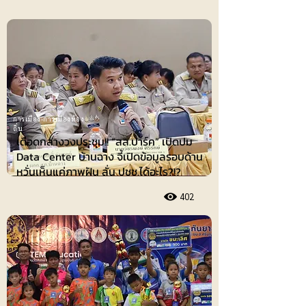
การเมือง-การเมืองท้อง
ถิ่น
เดือดกลางวงประชุม!! “สส.ปาร์ค” เปิดปม
Data Center บ้านฉาง จี้เปิดข้อมูลรอบด้าน
หวั่นเห็นแค่ภาพฝัน ลั่น ปชช.ได้อะไร?!?
402