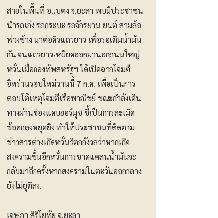
สายในพื้นที่ อ.เบตง จ.ยะลา พบมีประชาชน
นำรถเก๋ง รถกระบะ รถจักรยาน ยนต์ สามล้อ
พ่วงข้าง มาต่อคิวแถวยาว เพื่อรอเติมน้ำมัน
กัน จนแถวยาวเหยียดออกมานอกถนนใหญ่
หวั่นเมื่อกองทัพสหรัฐฯ ได้เปิดฉากโจมตี
อิหร่านรอบใหม่วานนี้ 7 ก.ค. เพื่อเป็นการ
ตอบโต้เหตุโจมตีเรือพาณิชย์ ขณะกำลังเดิน
ทางผ่านช่องแคบฮอร์มุซ ชี้เป็นการละเมิด
ข้อตกลงหยุดยิง ทำให้ประชาชนที่ติดตาม
ข่าวสารต่างเกิดหวั่นวิตกกังวลว่าหากเกิด
สงครามขึ้นอีกหวั่นการขาดแคลนน้ำมันจะ
กลับมาอีกครั้งหากสงครามในตะวันออกกลาง
ยังไม่ยุติลง.
เจษฎา สิริโยทัย จ.ยะลา