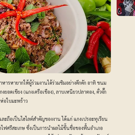
69
รหายากให้ผู้ร่วมงานได้ร่วมชิมอย่างคึกคัก อาทิ ขนม
งยอดเขียง (แกงเครือเขือง), ลาบเหนียวปลาตอง, คั่วจั๊ก
มห่อใบมะพร้าว
เศษและถือเป็นไฮไลต์สำคัญของงาน ได้แก่ แกงเปรอะทุเรียน
ไฟศรีสะเกษ ซึ่งเป็นการนำผลไม้ขึ้นชื่อของพื้นอำเภอ