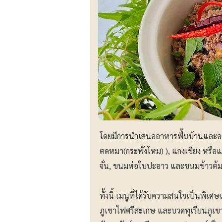
โดยมีการนำเสนออาหารพื้นบ้านและอาหา
ตดหมา(กระพังโหม) ), แกงเขียง หรือแก
จั่น, ขนมห่อใบปะอาว และขนมข้าวต้
ทั้งนี้ เมนูที่ได้รับความสนใจเป็นพิ
ภูเขาไฟศรีสะเกษ และบวดทุเรียนภูเขา