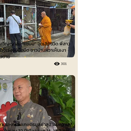
ม
งวิญญาณ “แชมป์” จุดเสียชีวิต พี่สาว
วจเร่งจับมือมีด ชาวบ้านผวาเห็นเงา
คนตาย
301
ังคม
งานมหกรรมเกษตรมูลค่าสูง พบความ
่ในรอบ 32 ปีเมืองลุ่มภู 14–18 สิงหา