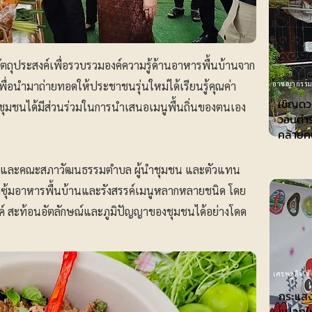
ีวัตถุประสงค์เพื่อรวบรวมองค์ความรู้ด้านอาหารพื้นบ้านจาก
พื่อนำมาถ่ายทอดให้ประชาชนรุ่นใหม่ได้เรียนรู้คุณค่า
อาชญากรร
เชิญดว
้ชุมชนได้มีส่วนร่วมในการนำเสนอเมนูพื้นถิ่นของตนเอง
วอนตำร
คล้าย
ๆ และคณะสภาวัฒนธรรมตำบล ผู้นำชุมชน และตัวแทน
ดซุ้มอาหารพื้นบ้านและรังสรรค์เมนูหลากหลายชนิด โดย
รรค์ สะท้อนอัตลักษณ์และภูมิปัญญาของชุมชนได้อย่างโดด
เศรษฐกิจ-ส
กระแส
แปลกใหม