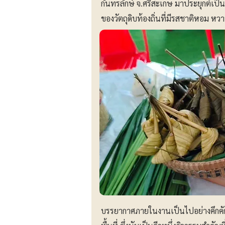
กันทรลักษ์ จ.ศรีสะเกษ มาประยุกต์เ
ของวัตถุดิบท้องถิ่นที่มีรสชาติหอม ห
บรรยากาศภายในงานเป็นไปอย่างคึกค