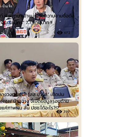
ม-บันเทิง
์ พิพากษาเจ้าแม่เสริมความงามชื่อดัง
ต้อม รัชนีกร“ 7.7 ล้านบาท !!
672
รเมืองท้องถิ่น
ลางวงประชุม!! “สส.ปาร์ค” เปิดปม
nter บ้านฉาง จี้เปิดข้อมูลรอบด้าน
็นแค่ภาพฝัน ลั่น ปชช.ได้อะไร?!?
399