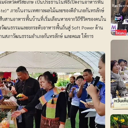
รมจังหวัดศรีสะเกษ เป็นประธานในพิธีเปิดงานอาหารพื้น
ศิลปวัฒธรร
 Taste)” ภายในงานเทศกาลผลไม้และของดีอำเภอกันทรลักษ์
ศาลนนท
ะสืบสานอาหารพื้นบ้านที่เริ่มเลือนหายจากวิถีชีวิตของคนใน
ชดใช้ ”
เชิงวัฒนธรรมและยกระดับอาหารพื้นถิ่นสู่ Soft Power ด้าน
ธานสภาวัฒนธรรมอำเภอกันทรลักษ์ และคณะ ให้การ
การเมือง-กา
เดือดก
Data Ce
หวั่นเห