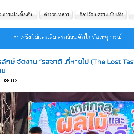
ง-การเมืองท้องถิ่น
ตำรวจ-ทหาร
ศิลปวัฒนธรรม-บันเทิง
ข่าวจริง ไม่แต่งเติม ครบถ้วน ฉับไว ทันเหตุการณ์
ษ์ จัดงาน “รสชาติ...ที่หายไป (The Lost Tas
ชน
110