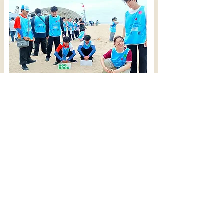
โรงแยกก๊าซธรรมชาติระยอง-จี-ยู ครีเอทีฟ
เปิดศึก “SPOGOMI” ระยอง ชวนกู้โลกด้วยกีฬา
เก็บขยะ ลุ้นตั๋วชิงแชมป์ไทยไปญี่ปุ่น (มีตลิป)
571
8 สิงหาคม 2569 เวลา 10:03:00