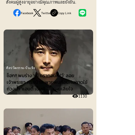
สังคมผู้สูงอายุอย่างมีคุณภาพและยั่งยืน.
Facebook
Twitter
Copy Link
ศิลปวัฒธรรม-บันเทิง
ช็อก!! พบร่าง 'เต้ ดรากอนไฟว์' ลอย
เจ้าพระยา กระเป๋าสะพายพบก้อนหินคาดใช้
ถ่วงน้ำ 'แอนดี้ เข็มพิมุก' เผยเสียใจ
1130