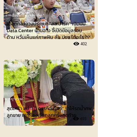
การเมือง-การเมืองท้องถิ่น
เดือดกลางวงประชุม!! “สส.ปาร์ค” เปิดปม
Data Center บ้านฉาง จี้เปิดข้อมูลรอบ
ด้าน หวั่นเห็นแค่ภาพฝัน ลั่น ปชช.ได้อะไร?!?
402
อาชญากรรม
สุดเศร้า แม่ “เต้ ดราก้อนไฟว์” ร่ำไห้รดน้ำศพ
ลูกชาย เคาะโลงเรียกลูกครั้งสุดท้าย
693