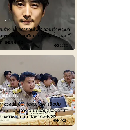
ม-บันเทิง
พบร่าง 'เต้ ดรากอนไฟว์' ลอยเจ้าพระยา
าสะพายพบก้อนหินคาดใช้ถ่วงน้ำ 'แอนดี้
ุก' เผยเสียใจ
1130
รเมืองท้องถิ่น
ลางวงประชุม!! “สส.ปาร์ค” เปิดปม
nter บ้านฉาง จี้เปิดข้อมูลรอบด้าน
็นแค่ภาพฝัน ลั่น ปชช.ได้อะไร?!?
402