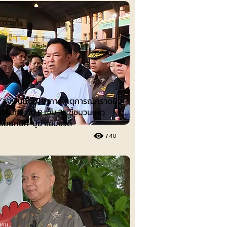
ม
" ลงพื้นที่บัญชาการเหตุการณ์กราดยิง
ศิรินทร์ ดับ 8 เจ็บ 36 ชี้ชนวนเหตุ
รียนหนัก-ปู่ย่าเข้มงวด
740
ังคม