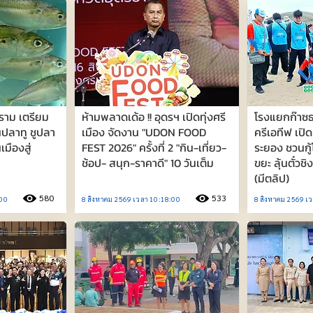
ราม เตรียม
ห้ามพลาดเด้อ !! อุดรฯ เปิดทุ่งศรี
โรงแยกก๊าซธ
ปลาทู ชูปลา
เมือง จัดงาน "UDON FOOD
ครีเอทีฟ เป
เมืองสู่
FEST 2026" ครั้งที่ 2 "กิน-เที่ยว-
ระยอง ชวนกู้
ช้อป- สนุก-ราคาดี" 10 วันเต็ม
ขยะ ลุ้นตั๋วช
(มีตลิป)
580
533
:00
8 สิงหาคม 2569 เวลา 10:18:00
8 สิงหาคม 2569 เ