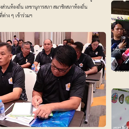
ส่วนท้องถิ่น เลขานุการสภา สมาชิกสภาท้องถิ่น
่ต่าง ๆ เข้าร่วมฯ
อาชญากรร
"อนุทิน
ร.ร.เทพ
เครียดเ
เศรษฐกิจ-ส