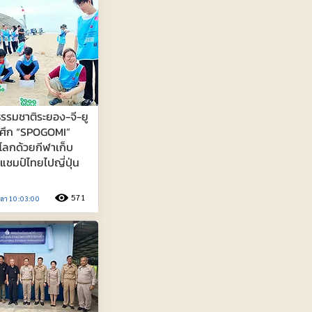
รรมชาติระยอง-จี-ยู
ิดศึก “SPOGOMI”
โลกด้วยกีฬาเก็บ
ิงแชมป์ไทยไปญี่ปุ่น
571
วลา 10:03:00