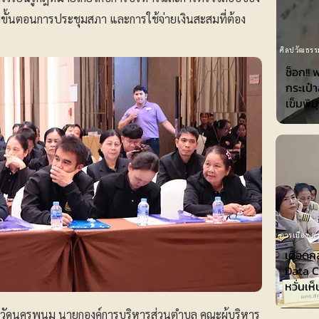
้นตอนการประชุมสภา และการใช้จ่ายเงินสะสมที่ต้อง
ศิลปวัฒธรร
ช็อก!! 
กระเป๋
เข็มพิม
การเมือง-กา
เดือดก
Data Ce
หวั่นเห
หวัดนครพนม นายกองค์การบริหารส่วนตำบล คณะผู้บริหาร