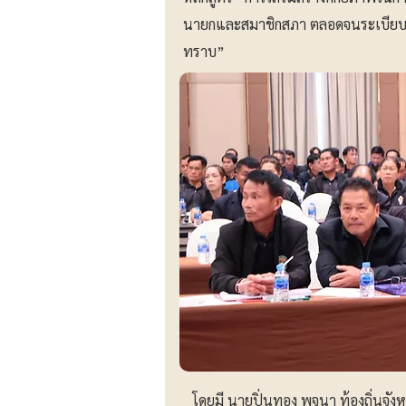
นายกและสมาชิกสภา ตลอดจนระเบียบขั
ทราบ”
โดยมี นายปิ่นทอง พจนา ท้องถิ่นจัง