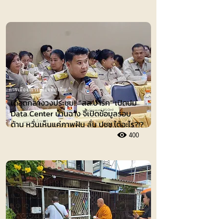
การเมือง-การเมืองท้องถิ่น
เดือดกลางวงประชุม!! “สส.ปาร์ค” เปิดปม
Data Center บ้านฉาง จี้เปิดข้อมูลรอบ
ด้าน หวั่นเห็นแค่ภาพฝัน ลั่น ปชช.ได้อะไร?!?
400