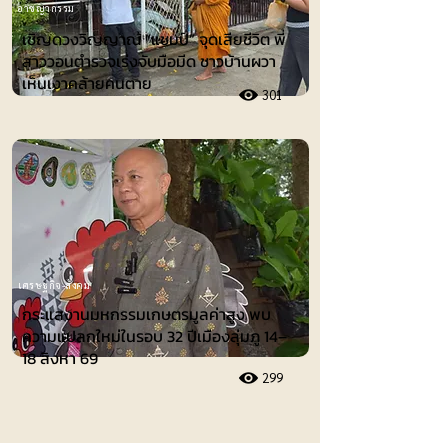
อาชญากรรม
เชิญดวงวิญญาณ “แชมป์” จุดเสียชีวิต พี่
สาววอนตำรวจเร่งจับมือมีด ชาวบ้านผวา
เห็นเงาคล้ายคนตาย
301
เศรษฐกิจ-สังคม
กระแสงานมหกรรมเกษตรมูลค่าสูง พบ
ความแปลกใหม่ในรอบ 32 ปีเมืองลุ่มภู 14–
18 สิงหา 69
299