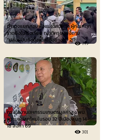
อาชญากรรม
ตำรวจแยกสอบพ่อแม่เด็กวัย 14 ผู้ก่อเหตุก
ราดยิงในโรงเรียน ญาติครูขนุนจี้ถาม
“ปล่อยปืนถึงมือเด็กได้อย่างไร” ?!?
779
เศรษฐกิจ-สังคม
กระแสงานมหกรรมเกษตรมูลค่าสูง พบ
ความแปลกใหม่ในรอบ 32 ปีเมืองลุ่มภู 14–
18 สิงหา 69
301