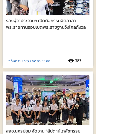
รองผู้ว่าประจวบฯ เปิดกิจกรรมจิตอาสา
พระราชทานรอบเขตพระราชฐานวังไกลกังวล
383
7 สิงหาคม 2569 เวลา 05:30:00
สสจ.นครปฐม จัดงาน “สัปดาห์เภสัชกรรม