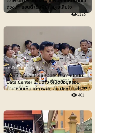
เจ้าพระยา กระเป๋าสะพายพบก้อนหินคาดใช้
ถ่วงน้ำ 'แอนดี้ เข็มพิมุก' เผยเสียใจ
1126
การเมือง-การเมืองท้องถิ่น
เดือดกลางวงประชุม!! “สส.ปาร์ค” เปิดปม
Data Center บ้านฉาง จี้เปิดข้อมูลรอบ
ด้าน หวั่นเห็นแค่ภาพฝัน ลั่น ปชช.ได้อะไร?!?
401