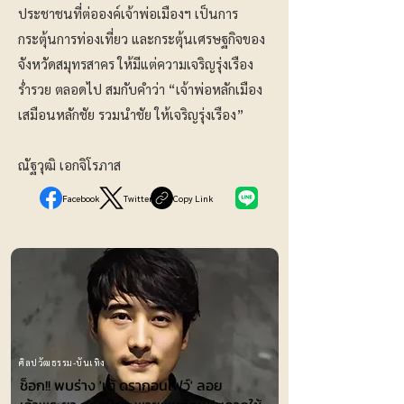
ประชาชนที่ต่อองค์เจ้าพ่อเมืองฯ เป็นการ
กระตุ้นการท่องเที่ยว และกระตุ้นเศรษฐกิจของ
จังหวัดสมุทรสาคร ให้มีแต่ความเจริญรุ่งเรือง
ร่ำรวย ตลอดไป สมกับคำว่า “เจ้าพ่อหลักเมือง
เสมือนหลักชัย รวมนำชัย ให้เจริญรุ่งเรือง”
ณัฐวุฒิ เอกจิโรภาส
Facebook
Twitter
Copy Link
ศิลปวัฒธรรม-บันเทิง
ช็อก!! พบร่าง 'เต้ ดรากอนไฟว์' ลอย