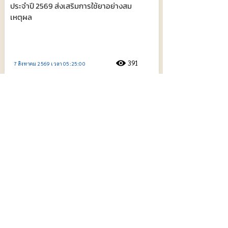
ประจำปี 2569 ส่งเสริมการใช้ยาอย่างสม
เหตุผล
391
7 สิงหาคม 2569 เวลา 05:25:00
พช.ส่งเสริมผ้าลายพระราชทาน สืบสาน
ภูมิปัญญา ยกระดับการพัฒนาผลิตภัณฑ์
ภูมิปัญญาผ้าไทยและงานหัตถกรรม