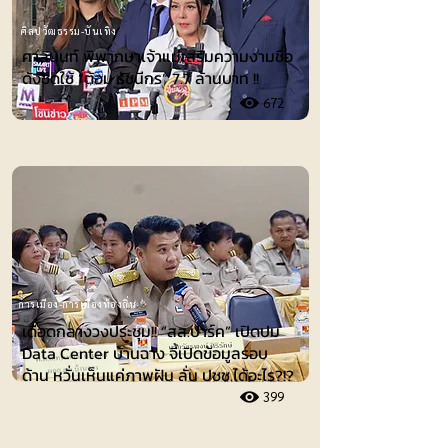
ศิลปวัฒธรรม-บันเทิง
ศาลนนท์ พิพากษาเจ้าแม่เสริมความงามชื่อ
ดังชดใช้ ”ต้อม รัชนีกร“ 7.7 ล้านบาท !!
672
การเมือง-การเมืองท้องถิ่น
เดือดกลางวงประชุม!! “สส.ปาร์ค” เปิดปม
Data Center บ้านฉาง จี้เปิดข้อมูลรอบ
ด้าน หวั่นเห็นแค่ภาพฝัน ลั่น ปชช.ได้อะไร?!?
399