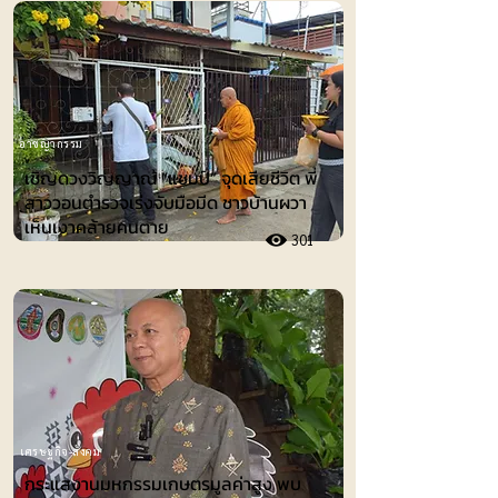
อาชญากรรม
เชิญดวงวิญญาณ “แชมป์” จุดเสียชีวิต พี่
สาววอนตำรวจเร่งจับมือมีด ชาวบ้านผวา
เห็นเงาคล้ายคนตาย
301
เศรษฐกิจ-สังคม
กระแสงานมหกรรมเกษตรมูลค่าสูง พบ