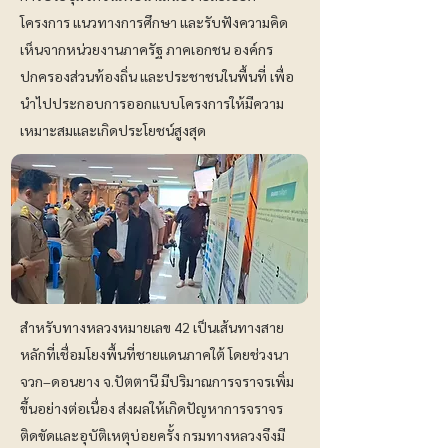
โครงการ แนวทางการศึกษา และรับฟังความคิด
เห็นจากหน่วยงานภาครัฐ ภาคเอกชน องค์กร
ปกครองส่วนท้องถิ่น และประชาชนในพื้นที่ เพื่อ
นำไปประกอบการออกแบบโครงการให้มีความ
เหมาะสมและเกิดประโยชน์สูงสุด
สำหรับทางหลวงหมายเลข 42 เป็นเส้นทางสาย
หลักที่เชื่อมโยงพื้นที่ชายแดนภาคใต้ โดยช่วงนา
จวก–ดอนยาง จ.ปัตตานี​ มีปริมาณการจราจรเพิ่ม
ขึ้นอย่างต่อเนื่อง ส่งผลให้เกิดปัญหาการจราจร
ติดขัดและอุบัติเหตุบ่อยครั้ง กรมทางหลวงจึงมี