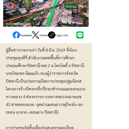
ข่าวประชาสัมพันธ์
Facebook
Twitter
Copy Link
ผู้สื่อข่าวรายงานว่า วันที่ 8 มิ.ย. 2569 ที่ห้อง
ประชุมขุนคีรี สำนักงานเขตพื้นที่การศึกษา
ประถมศึกษาปัตตานี เขต 2 อ.โคกโพธิ์ จ.ปัตตานี
นายไชยพร นิยมแก้ว รองผู้ว่าราชการจังหวัด
ปัตตานี เป็นประธานเปิดการประชุมปฐมนิเทศ
โครงการจ้างวิศวกรที่ปรึกษาสำรวจและออกแบบ
ทางหลวง 4 ช่องจราจร บนทางหลวงหมายเลข
42 สายคลองแงะ–จุดผ่านแดนถาวรสุไหงโก-ลก
(ตอน​ นาจวก–ดอนยาง​ ปัตตานี)​
การประชุมจัดขึ้นเพื่อนำเสนอรายละเอียด