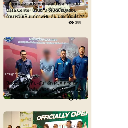
เดือดกลางวงประชุม!! “สส.ปาร์ค” เปิดปม
Data Center บ้านฉาง จี้เปิดข้อมูลรอบ
ด้าน หวั่นเห็นแค่ภาพฝัน ลั่น ปชช.ได้อะไร?!?
399
อาชญากรรม
ปิดจ๊อบแก๊ง “ถีบ-ยัน” ลัก PCX คากะดึก!
สืบนิคมฯ ผนึกสืบปลวกแดงซิวคาจุดส่งรถ
ผู้ต้องหาปากแข็งอ้างซื้อมา 4 หมื่น
378