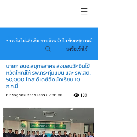
หมอข่าว
ข่าวจริง ไม่แต่งเติม ครบถ้วน ฉับไว ทันเหตุการณ์
ลงชื่อเข้าใช้
นายก อบจ.สมุทรสาคร ส่งมอบวัคซีนไข้
หวัดใหญ่ให้ รพ.กระทุ่มแบน และ รพ.สต.
50,000 โดส ดีเดย์ฉีดนักเรียน 10
ก.ค.นี้
8 กรกฎาคม 2569 เวลา 02:28:00
130