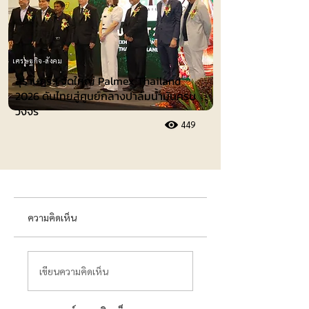
เศรษฐกิจ-สังคม
สุราษฎร์ฯ จัดใหญ่ Palmex Thailand
2026 ดันไทยสู่ศูนย์กลางปาล์มน้ำมันครบ
วงจร
449
ความคิดเห็น
เขียนความคิดเห็น