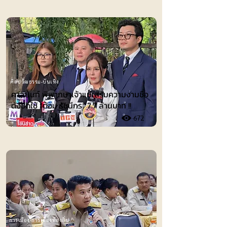
ศิลปวัฒธรรม-บันเทิง
ศาลนนท์ พิพากษาเจ้าแม่เสริมความงามชื่อ
ดังชดใช้ ”ต้อม รัชนีกร“ 7.7 ล้านบาท !!
672
การเมือง-การเมืองท้องถิ่น