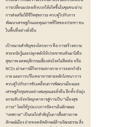
การเปลี่ยนแปลงเชิงบวกให้เกิดขึ้นในชุมชน ผ่าน
การส่งเสริมวิถีชีวิตสุขภาวะ ควบคู่ไปกับการ
พัฒนาเศรษฐกิจและคุณภาพชีวิตของประชา ชน
ในพื้นที่อย่างยั่งยืน
เป้าหมายสำคัญของโครงการ คือ การสร้างความ
ตระหนักรู้และปลุกพลังให้ประชาชนหันมาใส่ใจ
สุขภาพ ลดพฤติกรรมเสี่ยงต่อโรคไม่ติดต่อ หรือ
NCDs ผ่านการมีกิจกรรมทางกาย การออกกำลัง
กาย และการบริโภคอาหารตามหลักโภชนา การ
ควบคู่ไปกับการขับเคลื่อนการพัฒนาเมืองและ
เศรษฐกิจชุมชนอย่างสมดุลและยั่งยืน อีกทั้ง ยังมุ่ง
ยกระดับจังหวัดมุกดาหารสู่การเป็น “เมืองสุข
ภาวะ” โดยใช้รูปแบบการจัดงานในลักษณะ
“เทศกาล” เป็นกลไกสำคัญในการสื่อสารภาพ
ลักษณ์เมือง ถ่ายทอดอัตลักษณ์ด้านวัฒนธรรม สิ่ง