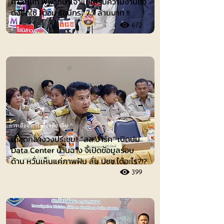
ศาลนนท์ พิพากษาเจ้าแม่เสริมความงามชื่อ
ดังชดใช้ ”ต้อม รัชนีกร“ 7.7 ล้านบาท !!
672
การเมือง-การเมืองท้องถิ่น
เดือดกลางวงประชุม!! “สส.ปาร์ค” เปิดปม
Data Center บ้านฉาง จี้เปิดข้อมูลรอบ
ด้าน หวั่นเห็นแค่ภาพฝัน ลั่น ปชช.ได้อะไร?!?
399