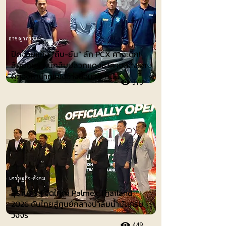
อาชญากรรม
ปิดจ๊อบแก๊ง “ถีบ-ยัน” ลัก PCX คากะดึก!
สืบนิคมฯ ผนึกสืบปลวกแดงซิวคาจุดส่งรถ
ผู้ต้องหาปากแข็งอ้างซื้อมา 4 หมื่น
378
เศรษฐกิจ-สังคม
สุราษฎร์ฯ จัดใหญ่ Palmex Thailand
2026 ดันไทยสู่ศูนย์กลางปาล์มน้ำมันครบ
วงจร
449