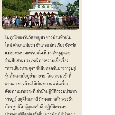
ในทุกปีของวันวิสาขบูชา ชาวบ้านห้วยโผ
ใหม่ ตำบลแม่ยวม อำเภอแม่สะเรียง จังหวัด
แม่ฮ่องสอน จะพร้อมใจกันมาทำบุญและ
ร่วมสืบสานประเพณีทางความเชื่อเรื่อง
“การเสี่ยงทายตุง” ซึ่งสืบทอดกันมาจากรุ่นสู่
รุ่นตั้งแต่สมัยปู่ย่าตายาย โดย ตอนเช้าที่
ผ่านมา ชาวบ้านได้เดินขบวนแห่เครื่อง
สังฆทานมาถวายที่ สำนักปฏิบัติธรรมประชา
ราษฏร์ สดุดีโสมสวลี มิ่งมงคล หลัง พระธีร
ภัทร ฐานิโย ผู้ดูแลสำนักปฏิบัติธรรมฯ
ประกอบพิธีสงฆ์เสร็จสิ้น ชาวบ้านได้นำตุง 2