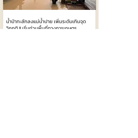
น้ำป่าทะลักลงแม่น้ำปาย เพิ่มระดับเกินจุด
วิกฤติ !! เริ่มท่วมพื้นที่ทางการเกษตร
698
8 สิงหาคม 2569 เวลา 03:34:00
นนทบุรี - เวทีประชุม ศจย. ชงภาษีสุขภาพ