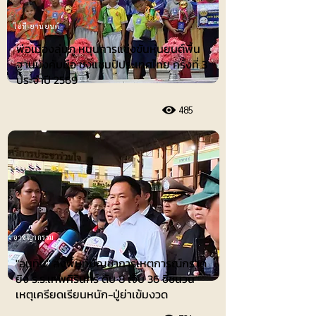
ไอที-ยานยนต์
พ่อเมืองลุ่มภู หนุนการแข่งขันหุ่นยนต์พื้น
ฐานบังคับมือ ชิงแชมป์ประเทศไทย ครั้งที่ 3
ประจำปี 2569
485
อาชญากรรม
"อนุทิน" ลงพื้นที่บัญชาการเหตุการณ์กราด
ยิง ร.ร.เทพศิรินทร์ ดับ 8 เจ็บ 36 ชี้ชนวน
เหตุเครียดเรียนหนัก-ปู่ย่าเข้มงวด