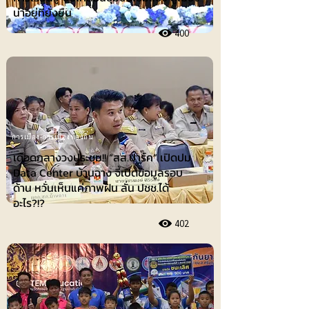
น่าอยู่ที่ยั่งยืน
400
การเมือง-การเมืองท้องถิ่น
เดือดกลางวงประชุม!! “สส.ปาร์ค” เปิดปม
Data Center บ้านฉาง จี้เปิดข้อมูลรอบ
ด้าน หวั่นเห็นแค่ภาพฝัน ลั่น ปชช.ได้
อะไร?!?
402