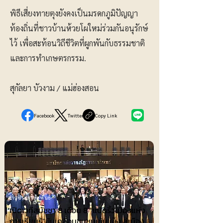
พิธีเสี่ยงทายตุงยังคงเป็นมรดกภูมิปัญญา
ท้องถิ่นที่ชาวบ้านห้วยโผใหม่ร่วมกันอนุรักษ์
ไว้ เพื่อสะท้อนวิถีชีวิตที่ผูกพันกับธรรมชาติ
และการทำเกษตรกรรม.
สุกัลยา บัวงาม / แม่ฮ่องสอน
Facebook
Twitter
Copy Link
ข่าวประชาสัมพันธ์
เปิดเวทีสมัชชา 8 เดือน 8 “แปดริ้วเมืองแห่ง
การเรียนรู้”ขับเคลื่อนชุมชนเข้มแข็ง สู่เมือง