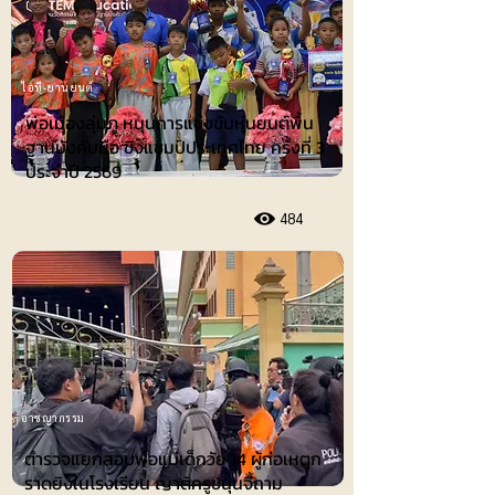
ไอที-ยานยนต์
พ่อเมืองลุ่มภู หนุนการแข่งขันหุ่นยนต์พื้น
ฐานบังคับมือ ชิงแชมป์ประเทศไทย ครั้งที่ 3
ประจำปี 2569
484
อาชญากรรม
ตำรวจแยกสอบพ่อแม่เด็กวัย 14 ผู้ก่อเหตุก
ราดยิงในโรงเรียน ญาติครูขนุนจี้ถาม