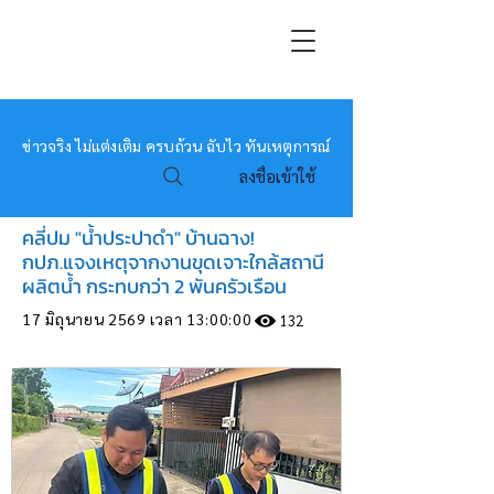
หมอข่าว
ข่าวจริง ไม่แต่งเติม ครบถ้วน ฉับไว ทันเหตุการณ์
ลงชื่อเข้าใช้
คลี่ปม "น้ำประปาดำ" บ้านฉาง!
กปภ.แจงเหตุจากงานขุดเจาะใกล้สถานี
ผลิตน้ำ กระทบกว่า 2 พันครัวเรือน
17 มิถุนายน 2569 เวลา 13:00:00
132