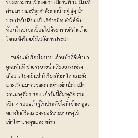
รับผลกระทบ เปิดเผยว่า เมื่อวันที่ 16 มิ.ย.ที่
ผ่านมา ขณะที่ลูกกำลังอาบน้ำอยู่ จู่ๆ น้ำ
ประปาก็เปลี่ยนเป็นสีดำสนิท ทำให้พื้น
ห้องน้ำเปรอะเปื้อนไปด้วยคราบสีดำคล้าย
โคลน จึงรีบแจ้งไปยังการประปา
"หลังแจ้งเรื่องไม่นาน เจ้าหน้าที่ก็เข้ามา
ดูแลทันที ช่วยระบายน้ำเสียออกจนช่วง
เกือบ 5 โมงเย็นน้ำก็เริ่มกลับมาใส และยัง
แวะเวียนมาตรวจสอบอย่างต่อเนื่อง เมื่อ
วานมาดูถึง 3 รอบ เช้าวันนี้ก็มาดูอีก รวม
เป็น 4 รอบแล้ว รู้สึกประทับใจที่เข้ามาดูแล
อย่างใกล้ชิดและคอยอธิบายสาเหตุให้
เข้าใจ" นางสุขแดง กล่าว