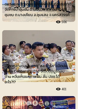
ดร.รอยล จิตรดอน เปิดพิพิธภัณฑ์ธรรมชาติ
จัดการน้ำชุมชน ตามแนวพระราชดำริ ร.9
ชุมชน ต.บางเคียน อ.ชุมแสง จ.นครสวรรค์
506
การเมือง-การเมืองท้องถิ่น
เดือดกลางวงประชุม!! “สส.ปาร์ค” เปิดปม
Data Center บ้านฉาง จี้เปิดข้อมูลรอบ
ด้าน หวั่นเห็นแค่ภาพฝัน ลั่น ปชช.ได้
อะไร?!?
401