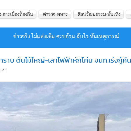
ง-การเมืองท้องถิ่น
ตำรวจ-ทหาร
ศิลปวัฒนธรรม-บันเทิง
ข่าวจริง ไม่แต่งเติม ครบถ้วน ฉับไว ทันเหตุการณ์
ำราบ ต้นไม้ใหญ่-เสาไฟฟ้าหักโค่น จนท.เร่งกู้ค
127