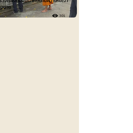
วจเร่งจับมือมีด ชาวบ้านผวาเห็นเงา
คนตาย
301