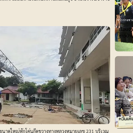
ข่าวประชาส
เรือนจ
ชาวบ้าน
การเมือง-กา
เดือดก
Data Ce
หวั่นเห
) ขนาดใหญ่หักโค่นกีดขวางทางหลวงหมายเลข 231 บริเวณ