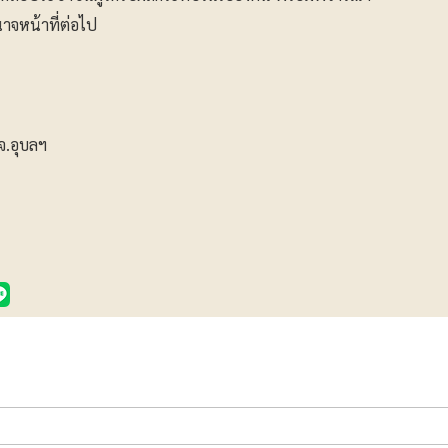
จหน้าที่ต่อไป
จ.อุบลฯ