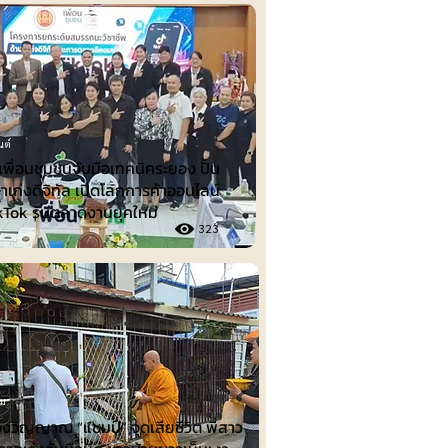
นต์
พื่อนชุมชนจับมือเทคนิคระยอง ปั้น
าเก่งดิจิทัล เปิดโลกการค้าออนไลน์
ikTok รับตลาดงานยุคใหม่
323
รม
งวิญญาณ “แชมป์” จุดเสียชีวิต พี่สาว