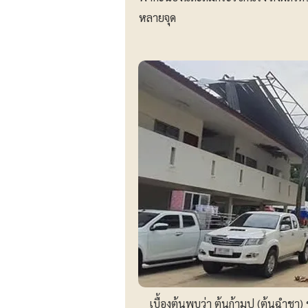
หลายจุด
เบื้องต้นพบว่า ต้นก้ามปู (ต้นฉำชา