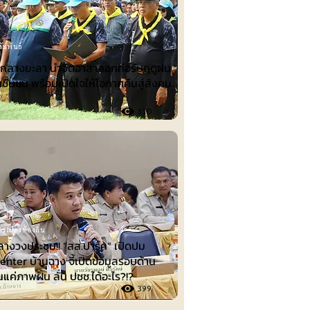
ัมพันธ์
ำกลางยะลา นำจิตอาสาลอกท่อรับฤดูฝน
ชื่นชม พร้อมเปิดใจให้โอกาศคืนสู่สังคม
310
รเมืองท้องถิ่น
ลางวงประชุม!! “สส.ปาร์ค” เปิดปม
nter บ้านฉาง จี้เปิดข้อมูลรอบด้าน
็นแค่ภาพฝัน ลั่น ปชช.ได้อะไร?!?
399