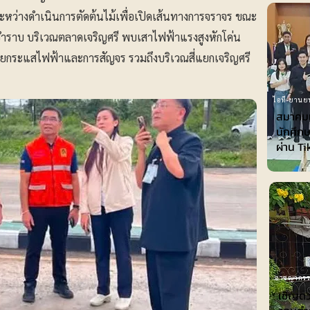
ู่ระหว่างดำเนินการตัดต้นไม้เพื่อเปิดเส้นทางการจราจร ขณะ
ำราบ บริเวณตลาดเจริญศรี พบเสาไฟฟ้าแรงสูงหักโค่น
ยกระแสไฟฟ้าและการสัญจร รวมถึงบริเวณสี่แยกเจริญศรี
ไอที-ยานย
สมาคมเ
นักศึกษ
ผ่าน T
อาชญากร
เชิญดว