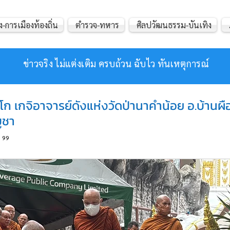
ง-การเมืองท้องถิ่น
ตำรวจ-ทหาร
ศิลปวัฒนธรรม-บันเทิง
ข่าวจริง ไม่แต่งเติม ครบถ้วน ฉับไว ทันเหตุการณ์
โก เกจิอาจารย์ดังแห่งวัดป่านาคำน้อย อ.บ้านผื
ูชา
99