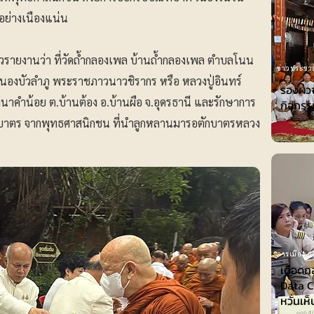
อย่างเนืองแน่น
ข่าวรายงานว่า ที่วัดถ้ำกลองเพล บ้านถ้ำกลองเพล ตำบลโนน
ข่าวประชาส
หนองบัวลำภู พระราชภาวนาวชิรากร หรือ หลวงปู่อินทร์
รองผวจ
่านาคำน้อย ต.บ้านต้อง อ.บ้านผือ จ.อุดรธานี และรักษาการ
กิจกรร
ฑบาตร จากพุทธศาสนิกชน ที่นำลูกหลานมารอตักบาตรหลวง
การเมือง-กา
เดือดก
Data Ce
หวั่นเห