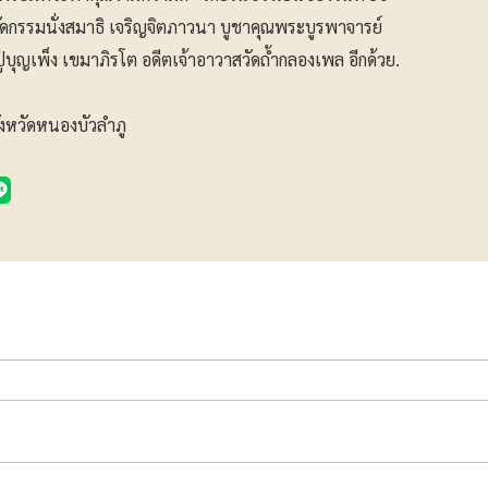
ดกรรมนั่งสมาธิ เจริญจิตภาวนา บูชาคุณพระบูรพาจารย์
ุญเพ็ง เขมาภิรโต อดีตเจ้าอาวาสวัดถ้ำกลองเพล อีกด้วย.
ังหวัดหนองบัวลำภู