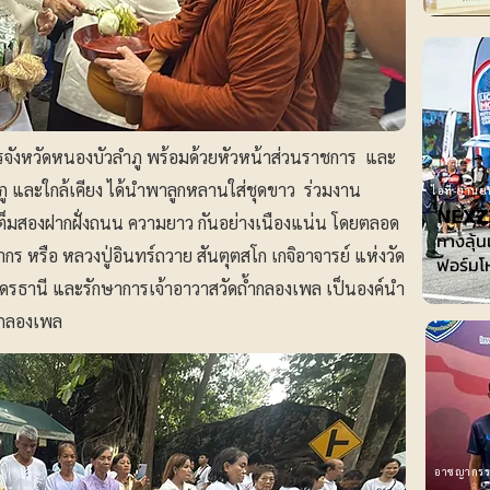
ชการจังหวัดหนองบัวลำภู พร้อมด้วยหัวหน้าส่วนราชการ และ
ู และใกล้เคียง ได้นำพาลูกหลานใส่ชุดขาว ร่วมงาน
ไอที-ยานย
𝗡𝗘𝗫𝗭
เต็มสองฝากฝั่งถนน ความยาว กันอย่างเนืองแน่น โดยตลอด
ทางลุ้น
หรือ หลวงปู่อินทร์ถวาย สันตุตสโก เกจิอาจารย์ แห่งวัด
ฟอร์มโ
อุดรธานี และรักษาการเจ้าอาวาสวัดถ้ำกลองเพล เป็นองค์นำ
ำกลองเพล
อาชญากร