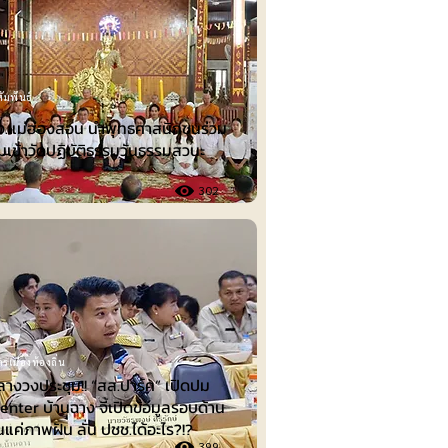
ัมพันธ์
.แม่ฮ่องสอน นำพุทธศาสนิกชนร่วม
มเข้าวัดปฏิบัติธรรมวันธรรมสวนะ
302
รเมืองท้องถิ่น
ลางวงประชุม!! “สส.ปาร์ค” เปิดปม
nter บ้านฉาง จี้เปิดข้อมูลรอบด้าน
็นแค่ภาพฝัน ลั่น ปชช.ได้อะไร?!?
399