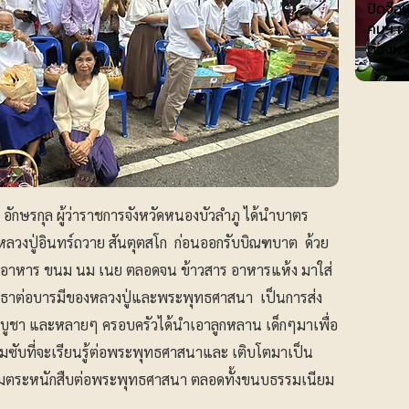
ปิดจ๊อ
คมฯ ผน
ต้องหา
 อักษรกุล ผู้ว่าราชการจังหวัดหนองบัวลำภู ได้นำบาตร
ลวงปู่อินทร์ถวาย สันตุตสโก ก่อนออกรับบิณฑบาต ด้วย
 อาหาร ขนม นม เนย ตลอดจน ข้าวสาร อาหารแห้ง มาใส่
ัทธาต่อบารมีของหลวงปู่และพระพุทธศาสนา เป็นการส่ง
ขบูชา และหลายๆ ครอบครัวได้นำเอาลูกหลาน เด็กๆมาเพื่อ
รซึมซับที่จะเรียนรู้ต่อพระพุทธศาสนาและ เติบโตมาเป็น
ความตระหนักสืบต่อพระพุทธศาสนา ตลอดทั้งขนบธรรมเนียม