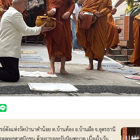
รย์ดังแห่งวัดป่านาคำน้อย ต.บ้านต้อง อ.บ้านผือ จ.อุดรธานี
รดพุทธศาสนิกชน ด้วยการออกรับบิณฑบาต เนื่องในวัน