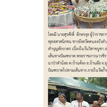
โดยมี นายสุรศักดิ์ อักษรกุล ผู้ว่ารา
พุทธศาสนิกชน ชาวจังหวัดหนองบัวลำภ
ทำบุญตักบาตร เนื่องในวันวิสาขบูชา 
เส้นทางบิณฑบาต พระราชภาวนาวชิรากร 
นาป่าคำน้อย ต.บ้านต้อง อ.บ้านผือ จ.
บิณฑบาตไปตามเส้นทาง ภายในวัดถ้