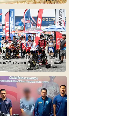
นต์
𝗘𝗥 𝗕𝗥𝗜𝗖 𝗦𝘂𝗽𝗲𝗿𝗯𝗶𝗸𝗲 ผ่านครึ่ง
แชมป์เดือด! “คาร์เบอร์รี-ธนัช” โชว์
หดเข้าวิน 2 สนามติด
560
รม