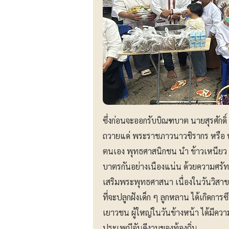
ซึ่งก่อนจะออกรับบิณฑบาต นายสุรศักดิ์
ถวายแด่ พระราชภาวนาวชิรากร หรือ ห
ตนเอง พุทธศาสนิกชน นำ ข้าวเหนียว
บาตรกันอย่างเนืองแน่น ด้วยความศร
เสริมพระพุทธศาสนา เนื่องในวันวิสา
ที่จะปลูกฝังเด็ก ๆ ลูกหลาน ได้เกิดกา
เยาวชน ผู้ใหญ่ในวันข้างหน้า ได้มี
ประเพณีอันดีงามของท้องถิ่น