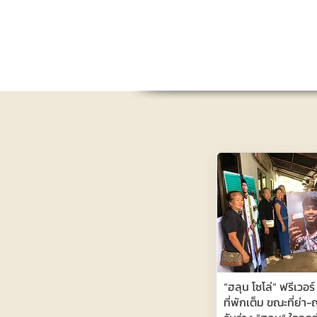
“ฮลุน โซโล่” ฟรีเวอ
ที่พักเต็ม ขณะที่ย่า