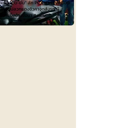
บแก๊ง “ถีบ-ยัน” ลัก PCX คากะดึก! สืบนิ
ึกสืบปลวกแดงซิวคาจุดส่งรถ ผู้
ปากแข็งอ้างซื้อมา 4 หมื่น
378