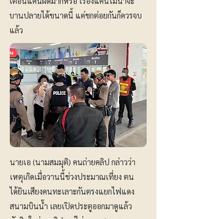
เตือนแค่นี้ผิดมากหรอ เรื่องแค่นี้ไม่น่าจะ
บานปลายได้ขนาดนี้ แค่ชกต่อยกันก็ควรจบ
แล้ว
นายเอ (นามสมมุติ) คนถ่ายคลิป กล่าวว่า
เหตุเกิดเมื่อวานนี้ช่วงประมาณเที่ยง ตน
ได้ยินเสียงคนทะเลาะกันตรงแยกไฟแดง
สนามบินน้ำ เลยเปิดประตูออกมาดูแล้ว