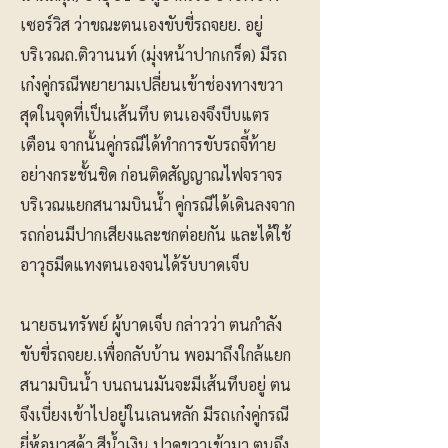
เซอร์วิส ว่าขณะตนเองขับขี่รถจยย. อยู่
บริเวณถ.ติวานนท์ (มุ่งหน้าปากเกร็ด) มีรถ
เก๋งคู่กรณีพยายามเปลี่ยนเข้าช่องทางขวา
สุดในจุดที่เป็นเส้นทึบ ตนเองจึงบีบแตร
เตือน จากนั้นคู่กรณีได้ทำการขับรถจี้ท้าย
อย่างกระชั้นชิด ก่อนติดสัญญาณไฟจราจร
บริเวณแยกสนามบินน้ำ คู่กรณีได้เดินลงจาก
รถก่อนมีปากเสียงและชกต่อยกัน และได้ใช้
อาวุธมีดแทงตนเองจนได้รับบาดเจ็บ
นายธนทรัพย์ ผู้บาดเจ็บ กล่าวว่า ตนกำลัง
ขับขี่รถจยย.เพื่อกลับบ้าน พอมาถึงใกล้แยก
สนามบินน้ำ บนถนนมันจะมีเส้นทึบอยู่ ตน
จึงเบี่ยงเข้าไปอยู่ในเลนหลัก มีรถเก๋งคู่กรณี
ยี่ห้อมาสด้า สีน้ำเงิน ปาดขวาเข้ามา ตนจึง