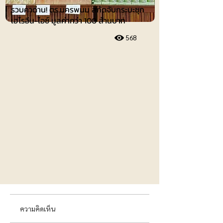
รวบคาด่าน! ตร.นครพนม สกัดจับกระบะซุก
เฮโรอีน-ไอซ์ มูลค่ากว่า 100 ล้านบาท
568
ความคิดเห็น