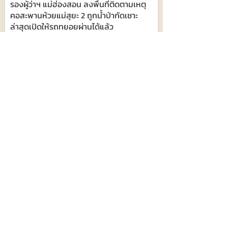
รองผู้ว่าฯ แม่ฮ่องสอน ลงพื้นที่ติดตามเหตุ
คอสะพานห้วยแม่สุยะ 2 ถูกน้ำป่ากัดเซาะ
ล่าสุดเปิดให้รถทยอยผ่านได้แล้ว
485
7 สิงหาคม 2569 เวลา 08:23:00
ย่า-ญาติ พร้อมรับร่าง “ฮลุน” คาดถึงเย็นนี้
บำเพ็ญกุศล 3 คืน ฌาปนกิจ 11 สิงหาคม วัด
รังษีชัชวาล อาหารที่ชอบส้มตำ-หมูกะทะ