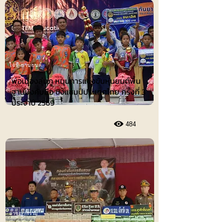
ไอที-ยานยนต์
พ่อเมืองลุ่มภู หนุนการแข่งขันหุ่นยนต์พื้น
ฐานบังคับมือ ชิงแชมป์ประเทศไทย ครั้งที่ 3
ประจำปี 2569
484
อาชญากรรม