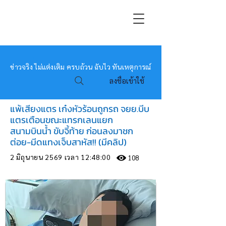
หมอข่าว
ข่าวจริง ไม่แต่งเติม ครบถ้วน ฉับไว ทันเหตุการณ์
ลงชื่อเข้าใช้
แพ้เสียงแตร เก๋งหัวร้อนถูกรถ จยย.บีบ
แตรเตือนขณะแทรกเลนแยก
สนามบินน้ำ ขับจี้ท้าย ก่อนลงมาชก
ต่อย-มีดแทงเจ็บสาหัส!! (มีคลิป)
2 มิถุนายน 2569 เวลา 12:48:00
108