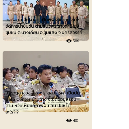
ข่าวประชาสัมพันธ์
ดร.รอยล จิตรดอน เปิดพิพิธภัณฑ์ธรรมชาติ
จัดการน้ำชุมชน ตามแนวพระราชดำริ ร.9
ชุมชน ต.บางเคียน อ.ชุมแสง จ.นครสวรรค์
506
การเมือง-การเมืองท้องถิ่น
เดือดกลางวงประชุม!! “สส.ปาร์ค” เปิดปม
Data Center บ้านฉาง จี้เปิดข้อมูลรอบ
ด้าน หวั่นเห็นแค่ภาพฝัน ลั่น ปชช.ได้
อะไร?!?
401