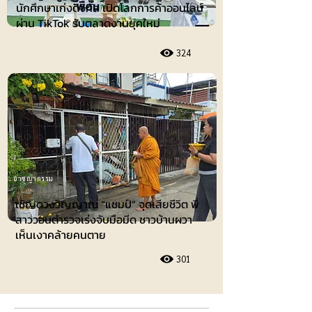
นักศึกษาเก่งดิจิทัล เปิดโลกการค้าออนไลน์
ผ่าน TikTok รับตลาดงานยุคใหม่
324
อาชญากรรม
เชิญดวงวิญญาณ “แชมป์” จุดเสียชีวิต พี่
สาววอนตำรวจเร่งจับมือมีด ชาวบ้านผวา
เห็นเงาคล้ายคนตาย
301