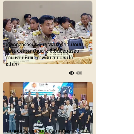
การเมือง-การเมืองท้องถิ่น
เดือดกลางวงประชุม!! “สส.ปาร์ค” เปิดปม
Data Center บ้านฉาง จี้เปิดข้อมูลรอบ
ด้าน หวั่นเห็นแค่ภาพฝัน ลั่น ปชช.ได้
อะไร?!?
400
ไอที-ยานยนต์
สมาคมเพื่อนชุมชนจับมือเทคนิคระยอง ปั้น