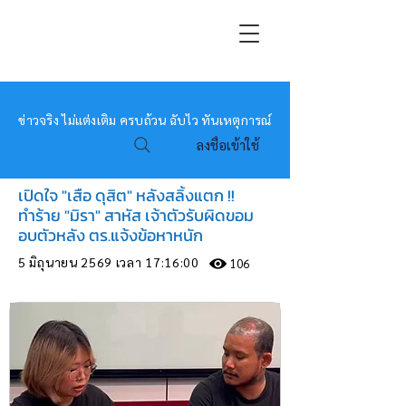
หมอข่าว
ข่าวจริง ไม่แต่งเติม ครบถ้วน ฉับไว ทันเหตุการณ์
ลงชื่อเข้าใช้
เปิดใจ "เสือ ดุสิต" หลังสลิ้งแตก !!
ทำร้าย "มิรา" สาหัส เจ้าตัวรับผิดขอม
อบตัวหลัง ตร.แจ้งข้อหาหนัก
5 มิถุนายน 2569 เวลา 17:16:00
106