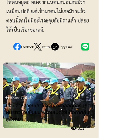
ให้ตนอยู่ต่อ หลังจากนั้นตนก็นอนกับมิรา
เหมือนปกติ แต่เช้ามาตนไม่เจอมิราแล้ว
ตอนนี้ตนไม่มีอะไรจะคุยกับมิราแล้ว ปล่อย
ให้เป็นเรื่องของคดี.
Facebook
Twitter
Copy Link
ข่าวประชาสัมพันธ์
เรือนจำกลางยะลา นำจิตอาสาลอกท่อรับฤดู
ฝน ชาวบ้านชื่นชม พร้อมเปิดใจให้โอกาศคืน
สู่สังคม
311