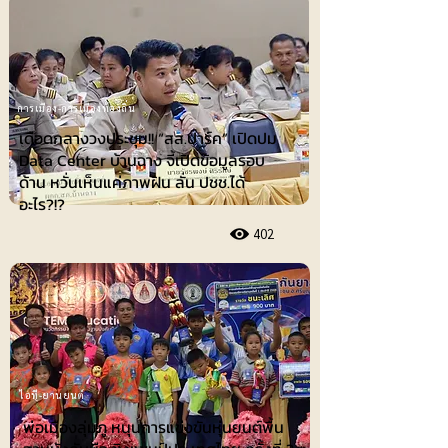
การเมือง-การเมืองท้องถิ่น
เดือดกลางวงประชุม!! “สส.ปาร์ค” เปิดปม
Data Center บ้านฉาง จี้เปิดข้อมูลรอบ
ด้าน หวั่นเห็นแค่ภาพฝัน ลั่น ปชช.ได้
อะไร?!?
402
ไอที-ยานยนต์
พ่อเมืองลุ่มภู หนุนการแข่งขันหุ่นยนต์พื้น