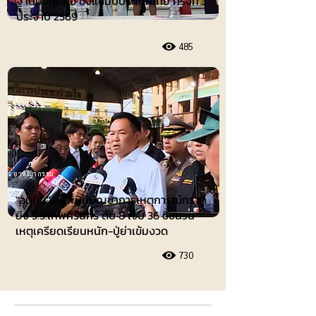
ฐานบังคับมือ ชิงแชมป์ประเทศไทย ครั้งที่ 3
ประจำปี 2569
485
อาชญากรรม
"อนุทิน" ลงพื้นที่บัญชาการเหตุการณ์กราด
ยิง ร.ร.เทพศิรินทร์ ดับ 8 เจ็บ 36 ชี้ชนวน
เหตุเครียดเรียนหนัก-ปู่ย่าเข้มงวด
730