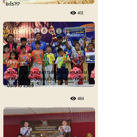
อะไร?!?
401
ไอที-ยานยนต์
พ่อเมืองลุ่มภู หนุนการแข่งขันหุ่นยนต์พื้น
ฐานบังคับมือ ชิงแชมป์ประเทศไทย ครั้งที่ 3
ประจำปี 2569
484