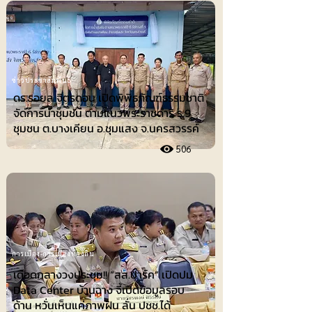
ข่าวประชาสัมพันธ์
ดร.รอยล จิตรดอน เปิดพิพิธภัณฑ์ธรรมชาติ
จัดการน้ำชุมชน ตามแนวพระราชดำริ ร.9
ชุมชน ต.บางเคียน อ.ชุมแสง จ.นครสวรรค์
506
การเมือง-การเมืองท้องถิ่น
เดือดกลางวงประชุม!! “สส.ปาร์ค” เปิดปม
Data Center บ้านฉาง จี้เปิดข้อมูลรอบ
ด้าน หวั่นเห็นแค่ภาพฝัน ลั่น ปชช.ได้