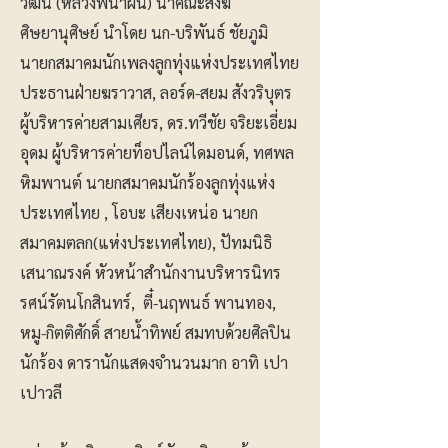
วัฒน์ (หลวงพี่น้ำฝน) นำคณะสงฆ์
ศิษยานุศิษย์ นำโดย นก-บริพันธ์ ชัยภูมิ
นายกสมาคมนักเพลงลูกทุ่งแห่งประเทศไทย
ประธานฝ่ายฆราวาส, ลอร์ด-สยม สังวริบุตร
ผู้บริหารค่ายสามเศียร, ดร.ทวีชัย จริยะเอี่ยม
อุดม ผู้บริหารค่ายท็อปไลน์ไดมอนด์, ทศพล
หิมพานต์ นายกสมาคมนักร้องลูกทุ่งแห่ง
ประเทศไทย , โอบะ เสียงเหน่อ นายก
สมาคมตลก(แห่งประเทศไทย), ปัทมนิธิ
เสนาณรงค์ หัวหน้าสำนักงานบริหารนิทร
รศน์รัตนโกสินทร์, ตี๋-นฤพนธ์ พานทอง,
หมู-กิตติศักดิ์ สายน้ำทิพย์ สมทบด้วยศิลปิน
นักร้อง ดารานักแสดงจำนวนมาก อาทิ เปา
เปาวลี