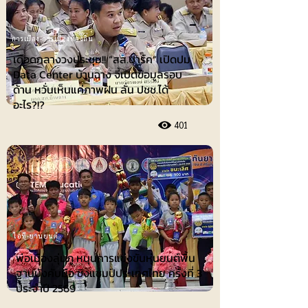
การเมือง-การเมืองท้องถิ่น
เดือดกลางวงประชุม!! “สส.ปาร์ค” เปิดปม
Data Center บ้านฉาง จี้เปิดข้อมูลรอบ
ด้าน หวั่นเห็นแค่ภาพฝัน ลั่น ปชช.ได้
อะไร?!?
401
ไอที-ยานยนต์
พ่อเมืองลุ่มภู หนุนการแข่งขันหุ่นยนต์พื้น
ฐานบังคับมือ ชิงแชมป์ประเทศไทย ครั้งที่ 3
ประจำปี 2569