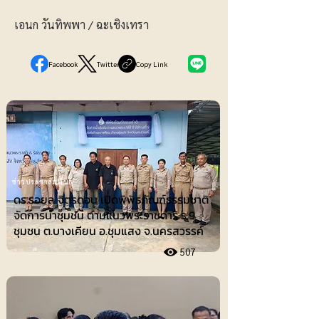
เอนก วันทิพพา / ฉะเชิงเทรา
Facebook
Twitter
Copy Link
ข่าวประชาสัมพันธ์
ดร.รอยล จิตรดอน เปิดพิพิธภัณฑ์ธรรมชาติ
จัดการน้ำชุมชน ตามแนวพระราชดำริ ร.9
ชุมชน ต.บางเคียน อ.ชุมแสง จ.นครสวรรค์
507