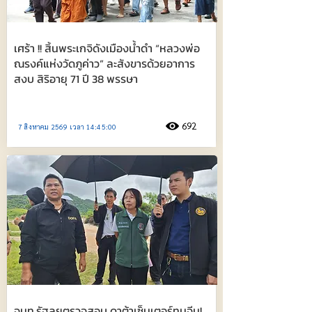
เศร้า !! สิ้นพระเกจิดังเมืองน้ำดำ “หลวงพ่อ
ณรงค์แห่งวัดภูค่าว” ละสังขารด้วยอาการ
สงบ สิริอายุ 71 ปี 38 พรรษา
692
7 สิงหาคม 2569 เวลา 14:45:00
จนท.รัฐลุยตรวจสอบ ดาต้าเซ็นเตอร์ทุนจีน!