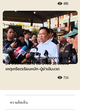
485
อาชญากรรม
"อนุทิน" ลงพื้นที่บัญชาการเหตุการณ์กราด
ยิง ร.ร.เทพศิรินทร์ ดับ 8 เจ็บ 36 ชี้ชนวน
เหตุเครียดเรียนหนัก-ปู่ย่าเข้มงวด
726
ความคิดเห็น