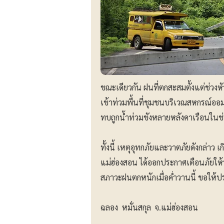
ขณะเดียวกัน ฝนที่ตกสะสมตั้งแต่ช่วงหั
เข้าท่วมพื้นที่ชุมชนบริเวณสหกรณ์ออ
ทบถูกน้ำท่วมขังหลายหลังคาเรือนในช่
ทั้งนี้ เหตุอุทกภัยและวาตภัยดังกล่าว เ
แม่ฮ่องสอน ได้ออกประกาศเตือนภัยให
สภาวะฝนตกหนักเมื่อค่ำวานนี้ ขอให้ปร
ฉลอง หมั่นสกุล จ.แม่ฮ่องสอน