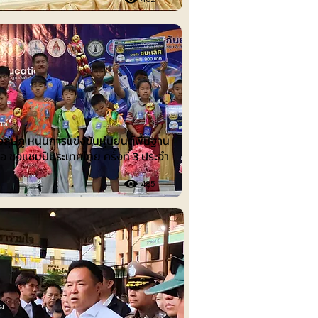
นต์
งลุ่มภู หนุนการแข่งขันหุ่นยนต์พื้นฐาน
ือ ชิงแชมป์ประเทศไทย ครั้งที่ 3 ประจำ
485
รม