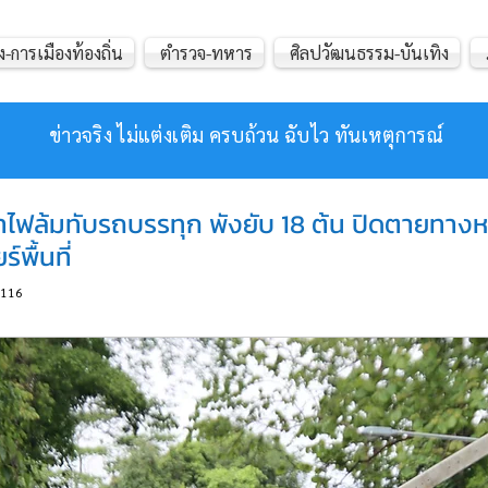
ง-การเมืองท้องถิ่น
ตำรวจ-ทหาร
ศิลปวัฒนธรรม-บันเทิง
ข่าวจริง ไม่แต่งเติม ครบถ้วน ฉับไว ทันเหตุการณ์
าไฟล้มทับรถบรรทุก พังยับ 18 ต้น ปิดตายทาง
์พื้นที่
116