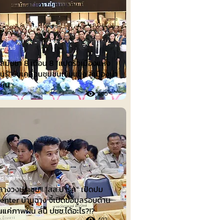
ัมพันธ์
ีสมัชชา 8 เดือน 8 “แปดริ้วเมืองแห่ง
นรู้”ขับเคลื่อนชุมชนเข้มแข็ง สู่เมืองน่า
่งยืน
400
รเมืองท้องถิ่น
ลางวงประชุม!! “สส.ปาร์ค” เปิดปม
nter บ้านฉาง จี้เปิดข้อมูลรอบด้าน
็นแค่ภาพฝัน ลั่น ปชช.ได้อะไร?!?
402