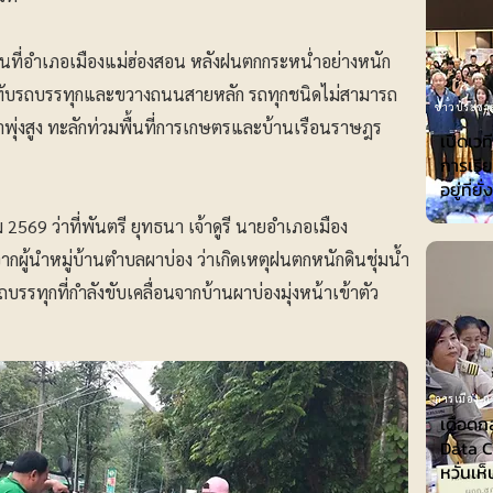
้นที่อำเภอเมืองแม่ฮ่องสอน หลังฝนตกกระหน่ำอย่างหนัก
้มทับรถบรรทุกและขวางถนนสายหลัก รถทุกชนิดไม่สามารถ
ข่าวประชาส
ำพุ่งสูง ทะลักท่วมพื้นที่การเกษตรและบ้านเรือนราษฎร
เปิดเวท
การเรีย
อยู่ที่ยั
 2569 ว่าที่พันตรี ยุทธนา เจ้าดูรี นายอำเภอเมือง
ากผู้นำหมู่บ้านตำบลผาบ่อง ว่าเกิดเหตุฝนตกหนักดินชุ่มน้ำ
รรทุกที่กำลังขับเคลื่อนจากบ้านผาบ่องมุ่งหน้าเข้าตัว
การเมือง-กา
เดือดก
Data Ce
หวั่นเห