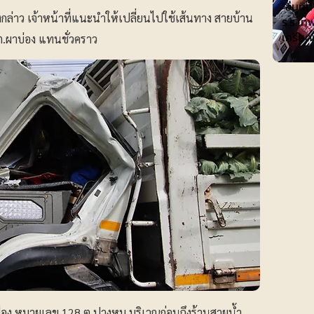
"อนุทิ
ดังกล่าว เจ้าหน้าที่แนะนำให้เปลี่ยนไปใช้เส้นทาง สายบ้าน
ร.ร.เทพ
เครียด
๊ ต.ผาบ่อง แทนชั่วคราว
ือง หมายเลข 128 ต.ปางหมู บริเวณก่อนถึงร้านสายน้ำ