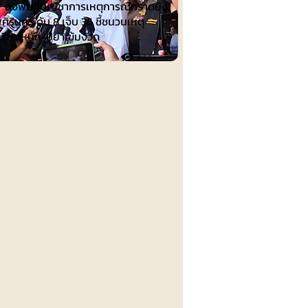
น" ลงพื้นที่บัญชาการเหตุการณ์กราดยิง
ศิรินทร์ ดับ 8 เจ็บ 36 ชี้ชนวนเหตุ
เรียนหนัก-ปู่ย่าเข้มงวด
733