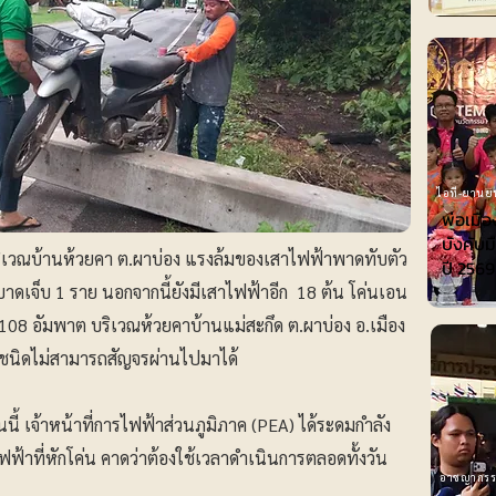
ไอที-ยานย
พ่อเมือ
บังคับม
เวณบ้านห้วยคา ต.ผาบ่อง แรงล้มของเสาไฟฟ้าพาดทับตัว
ปี 2569
บาดเจ็บ 1 ราย นอกจากนี้ยังมีเสาไฟฟ้าอีก 18 ต้น โค่นเอน
08 อัมพาต บริเวณห้วยคาบ้านแม่สะกึด ต.ผาบ่อง อ.เมือง
ุกชนิดไม่สามารถสัญจรผ่านไปมาได้
ันนี้ เจ้าหน้าที่การไฟฟ้าส่วนภูมิภาค (PEA) ได้ระดมกำลัง
ฟ้าที่หักโค่น คาดว่าต้องใช้เวลาดำเนินการตลอดทั้งวัน
อาชญากร