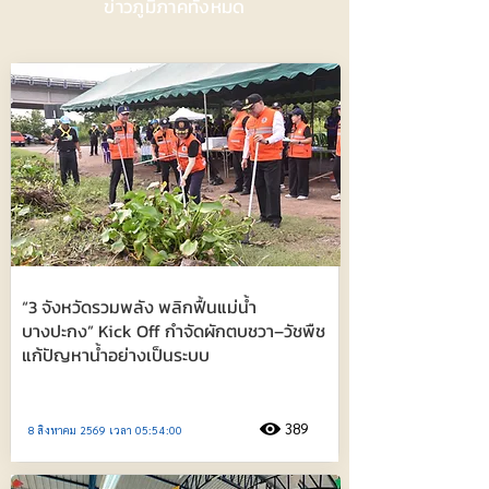
ข่าวภูมิภาคทั้งหมด
“3 จังหวัดรวมพลัง พลิกฟื้นแม่น้ำ
บางปะกง” Kick Off กำจัดผักตบชวา–วัชพืช
แก้ปัญหาน้ำอย่างเป็นระบบ
389
8 สิงหาคม 2569 เวลา 05:54:00