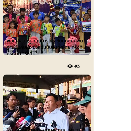
ไอที-ยานยนต์
พ่อเมืองลุ่มภู หนุนการแข่งขันหุ่นยนต์พื้น
ฐานบังคับมือ ชิงแชมป์ประเทศไทย ครั้งที่ 3
ประจำปี 2569
485
อาชญากรรม
"อนุทิน" ลงพื้นที่บัญชาการเหตุการณ์กราด