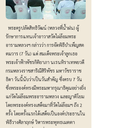
พระครูปลัดสิทธิวัฒน์ (หลวงพี่น้ำฝน) ผู้
รักษาการแทนเจ้าอาวาสวัดไผ่ล้อมพระ
อารามหลวงฯ กล่าวว่า การจัดพิธีบำเพ็ญสต
ตมวาร (7 วัน) แด่ สมเด็จพระเจ้าลูกเธอ
พระเจ้าฟ้าพัชรกิติยาภา นเรนทิราเทพยวดี
กรมหลวงราชสาริณีสิริพัชร มหาวัชราราช
ธิดา วันนี้นับว่าเป็นวันสำคัญ ซึ่งครบ 7 วัน
ซึ่งพระองค์ทรงมีพระมหากรุณาธิคุณอย่างยิ่ง
แก่วัดไผ่ล้อมพระอารามหลวง และญาติโยม
โดยพระองค์ทรงเสด็จมาที่วัดไผ่ล้อมฯ ถึง 2
ครั้ง โดยครั้งแรกได้เสด็จเป็นองค์ประธานใน
พิธีวางศิลาฤกษ์ วิหารพระพุทธเมตตา