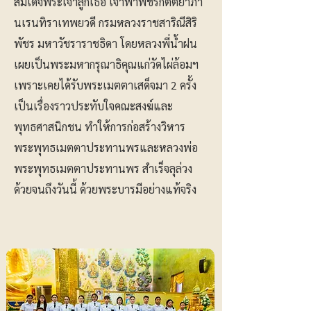
สมเด็จพระเจ้าลูกเธอ เจ้าฟ้าพัชรกิตติยาภา
นเรนทิราเทพยวดี กรมหลวงราชสาริณีสิริ
พัชร มหาวัชราราชธิดา โดยหลวงพี่น้ำฝน
เผยเป็นพระมหากรุณาธิคุณแก่วัดไผ่ล้อมฯ
เพราะเคยได้รับพระเมตตาเสด็จมา 2 ครั้ง
เป็นเรื่องราวประทับใจคณะสงฆ์และ
พุทธศาสนิกชน ทำให้การก่อสร้างวิหาร
พระพุทธเมตตาประทานพรและหลวงพ่อ
พระพุทธเมตตาประทานพร สำเร็จลุล่วง
ด้วยจนถึงวันนี้ ด้วยพระบารมีอย่างแท้จริง