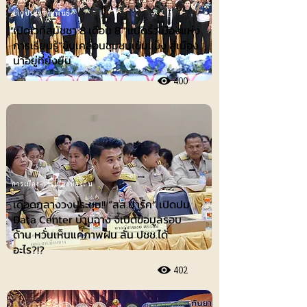
ข่าวประชาสัมพันธ์
เปิดเวทีสมัชชา 8 เดือน 8 “แปดริ้วเมืองแห่ง
การเรียนรู้”ขับเคลื่อนชุมชนเข้มแข็ง สู่เมือง
น่าอยู่ที่ยั่งยืน
400
การเมือง-การเมืองท้องถิ่น
เดือดกลางวงประชุม!! “สส.ปาร์ค” เปิดปม
Data Center บ้านฉาง จี้เปิดข้อมูลรอบ
ด้าน หวั่นเห็นแค่ภาพฝัน ลั่น ปชช.ได้
อะไร?!?
402